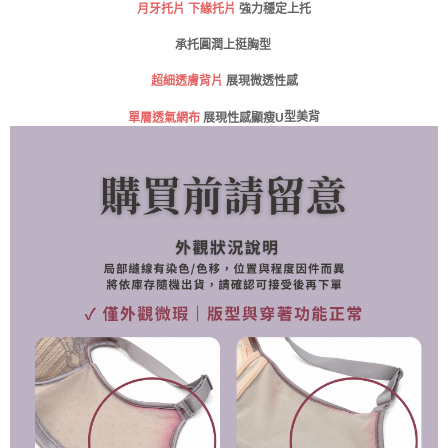
請求用戶進行身份認證。
月牙托片 下緣托片
強力穩定上托
免運費
５．嚴禁一人註冊多個帳號或使用他人資訊註冊。若發現惡意使用之情形，
恩沛科技股份有限公司將有權停止該用戶之使用額度並採取法律行動。
承托圓潤上挺胸型
海外運費
查看運費
超細透膚背片
展現微透性感
型美背
展現性感顯瘦U
單層透氣網布