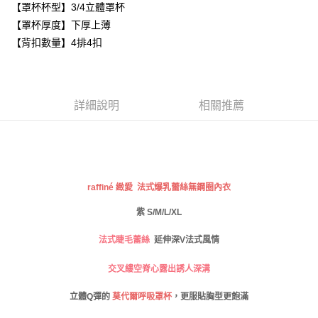
【罩杯杯型】3/4立體罩杯
每筆NT$80，滿NT$999(含以上)免運費
【「AFTEE先享後付」結帳流程】
【罩杯厚度】下厚上薄
１．於結帳方式選擇「AFTEE先享後付」後，將跳轉至「AFTEE先享後付」
付款後全家取貨
【背扣數量】4排4扣
結帳頁面，進行簡訊認證並確認金額後，即可完成結帳。
２．訂單成立數日內，您將收到繳費通知簡訊。
每筆NT$80，滿NT$999(含以上)免運費
３．收到繳費通知簡訊後14天內，點擊此簡訊中的連結，可透過四大超商／
ATM／網路銀行／等多元方式進行付款，方視為交易完成。
萊爾富取貨付款
※ 請注意：結帳手續完成當下不需立刻繳費，但若您需要取消訂單，請聯絡
詳細說明
相關推薦
每筆NT$80
購買商品的店家。未經商家同意取消之訂單仍視為有效，需透過AFTEE先享
後付繳納相關費用。
付款後萊爾富取貨
※ 交易是否成功請以「AFTEE先享後付 」之結帳頁面顯示為準，若有關於
是否繳費成功／繳費後需取消欲退款等相關疑問，請聯繫「AFTEE先享後付
每筆NT$80
客戶支援中心」
https://netprotections.freshdesk.com/support/home
7-11取貨付款
【注意事項】
raffin
é 緻愛 法式爆乳蕾絲無鋼圈內衣
１．透過由恩沛科技股份有限公司提供之「AFTEE先享後付」服務完成之交
每筆NT$80，滿NT$999(含以上)免運費
易，需依本服務之必要範圍內提供個人資料，並將交易相關給付款項請求債
紫 S/M/L/XL
權轉讓予恩沛科技股份有限公司。
付款後7-11取貨
２．關於個人資料處理事宜，請瀏覽以下網址：
法式睫毛蕾絲
延伸深V法式風情
每筆NT$80，滿NT$999(含以上)免運費
https://aftee.tw/terms/#terms3
３．未成年的使用者請事先徵得法定代理人或監護人之同意方可使用
宅配
交叉縷空脊心露出誘人深溝
「AFTEE先享後付」，若未經同意申辦者引起之損失，本公司不負相關責
任。
每筆NT$80，滿NT$999(含以上)免運費
立體Q
彈的
莫代爾呼吸罩杯
，更服貼胸型更飽滿
４．使用「AFTEE先享後付」時，將依據個別帳號之用戶狀況，依本公司即
時審查核予不同之上限額度；若仍有額度不足之情形，本公司將視審查結果
付款後門市自取