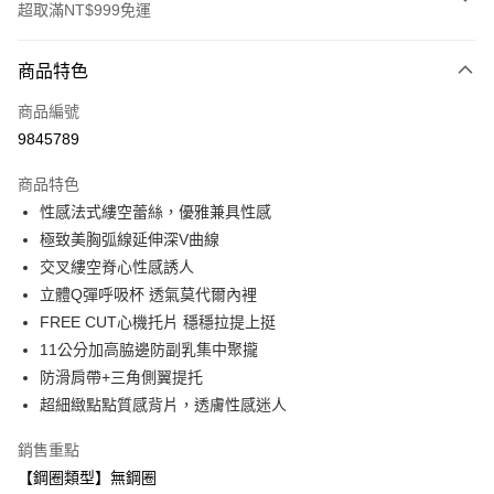
超取滿NT$999免運
付款方式
商品特色
信用卡一次付款
商品編號
超商取貨付款
9845789
LINE Pay
商品特色
Apple Pay
性感法式縷空蕾絲，優雅兼具性感
極致美胸弧線延伸深V曲線
悠遊付
交叉縷空脊心性感誘人
全盈+PAY
立體Q彈呼吸杯 透氣莫代爾內裡
FREE CUT心機托片 穩穩拉提上挺
AFTEE先享後付
11公分加高脇邊防副乳集中聚攏
相關說明
防滑肩帶+三角側翼提托
【關於「AFTEE先享後付」】
ATM付款
AFTEE先享後付是「在收到商品之後才付款」的支付方式。 讓您購物簡單
超細緻點點質感背片，透膚性感迷人
便利好安心！
１．簡單：不需註冊會員、不需綁卡、不需儲值。
銷售重點
運送方式
２．便利：只要手機號碼，簡訊認證，即可結帳。
【鋼圈類型】無鋼圈
３．安心：先確認商品／服務後，再付款。
全家取貨付款