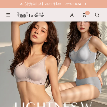
🔥【小資自由搭】內衣1件$390．3件$1000🔥
0