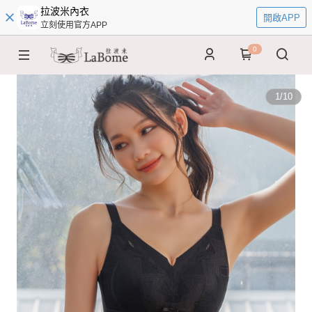
拉波米內衣
開啟APP
立刻使用官方APP
0
1
/
10