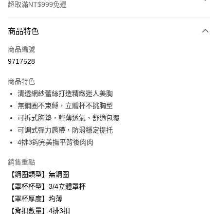
超取滿NT$999免運
付款方式
商品特色
信用卡一次付款
商品編號
超商取貨付款
9717528
LINE Pay
商品特色
Apple Pay
清透網紗蕾絲打造精緻迷人美胸
無鋼圈不束縛，立體杯不挑胸型
悠遊付
可拆式胸墊，輕薄透氣、舒適包覆
全盈+PAY
可調式彈力肩帶，防滑穩定提托
4排3鈎完美撫平背後肉肉
AFTEE先享後付
相關說明
銷售重點
【關於「AFTEE先享後付」】
【鋼圈類型】無鋼圈
ATM付款
AFTEE先享後付是「在收到商品之後才付款」的支付方式。 讓您購物簡單
便利好安心！
【罩杯杯型】3/4立體罩杯
１．簡單：不需註冊會員、不需綁卡、不需儲值。
【罩杯厚度】均薄
運送方式
２．便利：只要手機號碼，簡訊認證，即可結帳。
【背扣數量】4排3扣
３．安心：先確認商品／服務後，再付款。
全家取貨付款