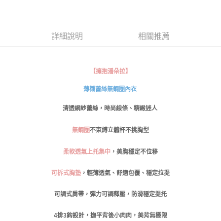
每筆NT$80，滿NT$999(含以上)免運費
【「AFTEE先享後付」結帳流程】
１．於結帳方式選擇「AFTEE先享後付」後，將跳轉至「AFTEE先享後付」
付款後全家取貨
結帳頁面，進行簡訊認證並確認金額後，即可完成結帳。
詳細說明
相關推薦
２．訂單成立數日內，您將收到繳費通知簡訊。
每筆NT$80，滿NT$999(含以上)免運費
３．收到繳費通知簡訊後14天內，點擊此簡訊中的連結，可透過四大超商／
ATM／網路銀行／等多元方式進行付款，方視為交易完成。
萊爾富取貨付款
※ 請注意：結帳手續完成當下不需立刻繳費，但若您需要取消訂單，請聯絡
【擁抱潘朵拉】
每筆NT$80
購買商品的店家。未經商家同意取消之訂單仍視為有效，需透過AFTEE先享
後付繳納相關費用。
薄襯蕾絲無鋼圈內衣
付款後萊爾富取貨
※ 交易是否成功請以「AFTEE先享後付 」之結帳頁面顯示為準，若有關於
是否繳費成功／繳費後需取消欲退款等相關疑問，請聯繫「AFTEE先享後付
每筆NT$80
清透網紗蕾絲
，
時尚線條、精緻迷人
客戶支援中心」
https://netprotections.freshdesk.com/support/home
7-11取貨付款
【注意事項】
無鋼圈
不束縛立體杯不挑胸型
１．透過由恩沛科技股份有限公司提供之「AFTEE先享後付」服務完成之交
每筆NT$80，滿NT$999(含以上)免運費
易，需依本服務之必要範圍內提供個人資料，並將交易相關給付款項請求債
柔軟透氣上托集中
，美胸穩定不位移
權轉讓予恩沛科技股份有限公司。
付款後7-11取貨
２．關於個人資料處理事宜，請瀏覽以下網址：
每筆NT$80，滿NT$999(含以上)免運費
https://aftee.tw/terms/#terms3
可拆式胸墊
，
輕薄透氣、舒適包覆、穩定拉提
３．未成年的使用者請事先徵得法定代理人或監護人之同意方可使用
宅配
「AFTEE先享後付」，若未經同意申辦者引起之損失，本公司不負相關責
可調式肩帶
，
彈力可調釋壓，防滑穩定提托
任。
每筆NT$80，滿NT$999(含以上)免運費
４．使用「AFTEE先享後付」時，將依據個別帳號之用戶狀況，依本公司即
4
時審查核予不同之上限額度；若仍有額度不足之情形，本公司將視審查結果
排
3
鈎設計，撫平背後小肉肉，美背無極限
付款後門市自取