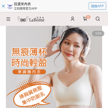
拉波米內衣
開啟APP
立刻使用官方APP
0
1
/
10