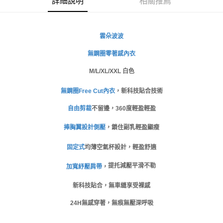
詳細說明
相關推薦
ATM／網路銀行／等多元方式進行付款，方視為交易完成。
萊爾富取貨付款
※ 請注意：結帳手續完成當下不需立刻繳費，但若您需要取消訂單，請聯絡
每筆NT$80
購買商品的店家。未經商家同意取消之訂單仍視為有效，需透過AFTEE先享
後付繳納相關費用。
雲朵波波
付款後萊爾富取貨
※ 交易是否成功請以「AFTEE先享後付 」之結帳頁面顯示為準，若有關於
是否繳費成功／繳費後需取消欲退款等相關疑問，請聯繫「AFTEE先享後付
無鋼圈零著感內衣
每筆NT$80
客戶支援中心」
https://netprotections.freshdesk.com/support/home
M/L/XL/XXL 白色
7-11取貨付款
【注意事項】
１．透過由恩沛科技股份有限公司提供之「AFTEE先享後付」服務完成之交
每筆NT$80，滿NT$999(含以上)免運費
無鋼圈Free Cut內衣
，新科技貼合技術
易，需依本服務之必要範圍內提供個人資料，並將交易相關給付款項請求債
權轉讓予恩沛科技股份有限公司。
付款後7-11取貨
自由剪裁
不留邊，360度輕盈輕盈
２．關於個人資料處理事宜，請瀏覽以下網址：
每筆NT$80，滿NT$999(含以上)免運費
https://aftee.tw/terms/#terms3
捧胸翼設計側壓
，鎖住副乳輕盈顯瘦
３．未成年的使用者請事先徵得法定代理人或監護人之同意方可使用
宅配
「AFTEE先享後付」，若未經同意申辦者引起之損失，本公司不負相關責
固定式
均薄空氣杯
設計
，輕盈舒適
任。
每筆NT$80，滿NT$999(含以上)免運費
４．使用「AFTEE先享後付」時，將依據個別帳號之用戶狀況，依本公司即
提托減壓平滑不勒
加寬紓壓肩帶
，
時審查核予不同之上限額度；若仍有額度不足之情形，本公司將視審查結果
付款後門市自取
請求用戶進行身份認證。
免運費
新科技貼合，無車縫享受裸感
５．嚴禁一人註冊多個帳號或使用他人資訊註冊。若發現惡意使用之情形，
恩沛科技股份有限公司將有權停止該用戶之使用額度並採取法律行動。
海外運費
查看運費
24H無感穿著
，無痕無壓深呼吸