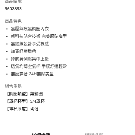
商品編號
超商取貨付款
9603893
LINE Pay
商品特色
Apple Pay
無壓無痕無鋼圈內衣
新科技貼合技術 完美服貼胸型
悠遊付
無縫線設計享受裸感
全盈+PAY
加寬紓壓肩帶
捧胸翼側壓集中上挺
AFTEE先享後付
透氣均薄空氣杯 手感舒適輕盈
相關說明
無感穿著 24H無壓美型
【關於「AFTEE先享後付」】
ATM付款
AFTEE先享後付是「在收到商品之後才付款」的支付方式。 讓您購物簡單
便利好安心！
銷售重點
１．簡單：不需註冊會員、不需綁卡、不需儲值。
【鋼圈類型】無鋼圈
運送方式
２．便利：只要手機號碼，簡訊認證，即可結帳。
【罩杯杯型】3/4罩杯
３．安心：先確認商品／服務後，再付款。
全家取貨付款
【罩杯厚度】均薄
每筆NT$80，滿NT$999(含以上)免運費
【「AFTEE先享後付」結帳流程】
１．於結帳方式選擇「AFTEE先享後付」後，將跳轉至「AFTEE先享後付」
付款後全家取貨
結帳頁面，進行簡訊認證並確認金額後，即可完成結帳。
２．訂單成立數日內，您將收到繳費通知簡訊。
每筆NT$80，滿NT$999(含以上)免運費
３．收到繳費通知簡訊後14天內，點擊此簡訊中的連結，可透過四大超商／