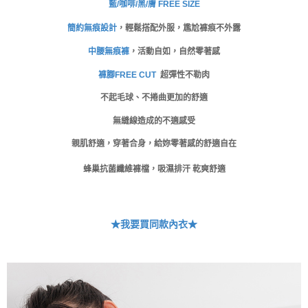
藍/
咖啡/黑/膚 FREE SIZE
ATM／網路銀行／等多元方式進行付款，方視為交易完成。
萊爾富取貨付款
※ 請注意：結帳手續完成當下不需立刻繳費，但若您需要取消訂單，請聯絡
簡約無痕設計
，輕鬆搭配外服，尷尬褲痕不外露
每筆NT$80
購買商品的店家。未經商家同意取消之訂單仍視為有效，需透過AFTEE先享
後付繳納相關費用。
中腰無痕褲
，活動自如，自然零著感
付款後萊爾富取貨
※ 交易是否成功請以「AFTEE先享後付 」之結帳頁面顯示為準，若有關於
是否繳費成功／繳費後需取消欲退款等相關疑問，請聯繫「AFTEE先享後付
褲腳FREE CUT
超彈性不勒肉
每筆NT$80
客戶支援中心」
https://netprotections.freshdesk.com/support/home
不起毛球、不捲曲更加的舒適
7-11取貨付款
【注意事項】
無縫線造成的不適感受
１．透過由恩沛科技股份有限公司提供之「AFTEE先享後付」服務完成之交
每筆NT$80，滿NT$999(含以上)免運費
易，需依本服務之必要範圍內提供個人資料，並將交易相關給付款項請求債
親肌舒適，穿著合身，給妳零著感的舒適自在
權轉讓予恩沛科技股份有限公司。
付款後7-11取貨
２．關於個人資料處理事宜，請瀏覽以下網址：
每筆NT$80，滿NT$999(含以上)免運費
蜂巢抗菌纖維褲檔，吸濕排汗 乾爽舒適
https://aftee.tw/terms/#terms3
３．未成年的使用者請事先徵得法定代理人或監護人之同意方可使用
宅配
「AFTEE先享後付」，若未經同意申辦者引起之損失，本公司不負相關責
任。
每筆NT$80，滿NT$999(含以上)免運費
４．使用「AFTEE先享後付」時，將依據個別帳號之用戶狀況，依本公司即
★我要買同款內衣★
時審查核予不同之上限額度；若仍有額度不足之情形，本公司將視審查結果
付款後門市自取
請求用戶進行身份認證。
免運費
５．嚴禁一人註冊多個帳號或使用他人資訊註冊。若發現惡意使用之情形，
恩沛科技股份有限公司將有權停止該用戶之使用額度並採取法律行動。
海外運費
查看運費