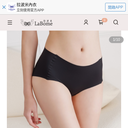
拉波米內衣
開啟APP
立刻使用官方APP
0
1
/
10