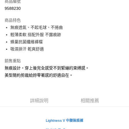
商品編號
超商取貨付款
9588230
LINE Pay
商品特色
Apple Pay
無痕透氣、不起毛球、不捲曲
輕薄柔軟 搭配外服 不露痕跡
悠遊付
蜂巢抗菌纖維褲檔
全盈+PAY
吸濕排汗 乾爽舒適
AFTEE先享後付
銷售重點
相關說明
無痕設計，穿上後完全感受不到緊繃的束縛感。
【關於「AFTEE先享後付」】
美型簡約剪裁給妳零著感的舒適自在。
ATM付款
AFTEE先享後付是「在收到商品之後才付款」的支付方式。 讓您購物簡單
便利好安心！
１．簡單：不需註冊會員、不需綁卡、不需儲值。
運送方式
２．便利：只要手機號碼，簡訊認證，即可結帳。
３．安心：先確認商品／服務後，再付款。
全家取貨付款
詳細說明
相關推薦
每筆NT$80，滿NT$999(含以上)免運費
【「AFTEE先享後付」結帳流程】
１．於結帳方式選擇「AFTEE先享後付」後，將跳轉至「AFTEE先享後付」
付款後全家取貨
結帳頁面，進行簡訊認證並確認金額後，即可完成結帳。
Lightness V 中
腰無痕褲
２．訂單成立數日內，您將收到繳費通知簡訊。
每筆NT$80，滿NT$999(含以上)免運費
３．收到繳費通知簡訊後14天內，點擊此簡訊中的連結，可透過四大超商／