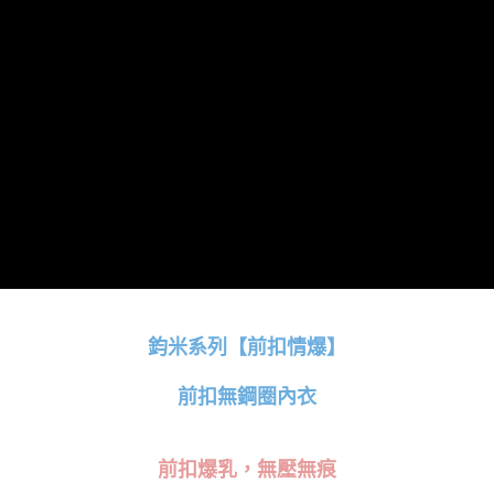
ATM／網路銀行／等多元方式進行付款，方視為交易完成。
萊爾富取貨付款
※ 請注意：結帳手續完成當下不需立刻繳費，但若您需要取消訂單，請聯絡
每筆NT$80
購買商品的店家。未經商家同意取消之訂單仍視為有效，需透過AFTEE先享
後付繳納相關費用。
付款後萊爾富取貨
※ 交易是否成功請以「AFTEE先享後付 」之結帳頁面顯示為準，若有關於
是否繳費成功／繳費後需取消欲退款等相關疑問，請聯繫「AFTEE先享後付
每筆NT$80
客戶支援中心」
https://netprotections.freshdesk.com/support/home
7-11取貨付款
【注意事項】
１．透過由恩沛科技股份有限公司提供之「AFTEE先享後付」服務完成之交
每筆NT$80，滿NT$999(含以上)免運費
易，需依本服務之必要範圍內提供個人資料，並將交易相關給付款項請求債
權轉讓予恩沛科技股份有限公司。
付款後7-11取貨
２．關於個人資料處理事宜，請瀏覽以下網址：
每筆NT$80，滿NT$999(含以上)免運費
https://aftee.tw/terms/#terms3
３．未成年的使用者請事先徵得法定代理人或監護人之同意方可使用
宅配
「AFTEE先享後付」，若未經同意申辦者引起之損失，本公司不負相關責
任。
每筆NT$80，滿NT$999(含以上)免運費
鈞米系列
【前扣情爆】
４．使用「AFTEE先享後付」時，將依據個別帳號之用戶狀況，依本公司即
時審查核予不同之上限額度；若仍有額度不足之情形，本公司將視審查結果
付款後門市自取
前扣無鋼圈內衣
請求用戶進行身份認證。
免運費
５．嚴禁一人註冊多個帳號或使用他人資訊註冊。若發現惡意使用之情形，
恩沛科技股份有限公司將有權停止該用戶之使用額度並採取法律行動。
海外運費
查看運費
前扣爆乳，無壓無痕