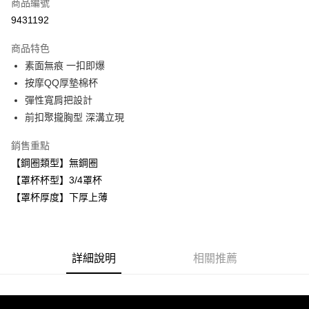
商品編號
超商取貨付款
9431192
LINE Pay
商品特色
Apple Pay
素面無痕 一扣即爆
按摩QQ厚墊棉杯
悠遊付
彈性寬肩把設計
全盈+PAY
前扣聚攏胸型 深溝立現
AFTEE先享後付
銷售重點
相關說明
【鋼圈類型】無鋼圈
【關於「AFTEE先享後付」】
【罩杯杯型】3/4罩杯
ATM付款
AFTEE先享後付是「在收到商品之後才付款」的支付方式。 讓您購物簡單
便利好安心！
【罩杯厚度】下厚上薄
１．簡單：不需註冊會員、不需綁卡、不需儲值。
運送方式
２．便利：只要手機號碼，簡訊認證，即可結帳。
３．安心：先確認商品／服務後，再付款。
全家取貨付款
每筆NT$80，滿NT$999(含以上)免運費
詳細說明
相關推薦
【「AFTEE先享後付」結帳流程】
１．於結帳方式選擇「AFTEE先享後付」後，將跳轉至「AFTEE先享後付」
付款後全家取貨
結帳頁面，進行簡訊認證並確認金額後，即可完成結帳。
２．訂單成立數日內，您將收到繳費通知簡訊。
每筆NT$80，滿NT$999(含以上)免運費
３．收到繳費通知簡訊後14天內，點擊此簡訊中的連結，可透過四大超商／