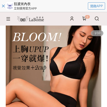
拉波米內衣
開啟APP
立刻使用官方APP
0
1
/
10