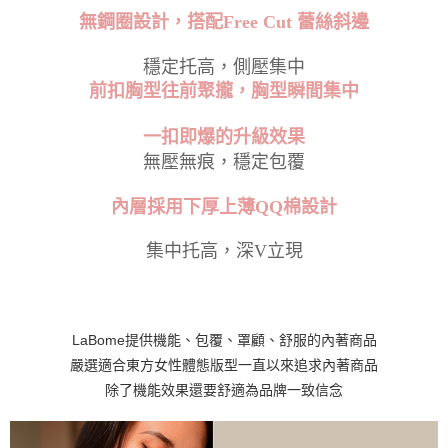
無鋼圈
設計，搭配Free Cut 蕾絲斜邊
穩定托高，側壓集中
前扣胸型往前聚攏，胸型瞬間集中
一扣即爆的升級效果
無壓無痕，穩定包覆
內層採用下厚上薄QQ棉設計
集中托高，深V立現
LaBome提供機能、包覆、罩顧、舒服的內著商品
嚴選適合東方女性體態版型一直以來追求內著商品
除了機能效果還要舒適為品牌一致信念