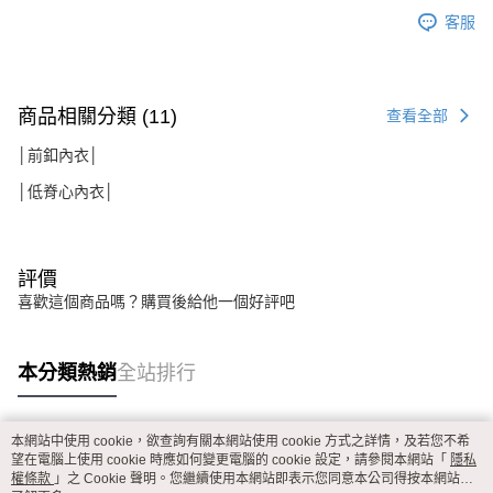
客服
商品相關分類 (11)
查看全部
│前釦內衣│
│低脊心內衣│
評價
喜歡這個商品嗎？購買後給他一個好評吧
本分類熱銷
全站排行
本網站中使用 cookie，欲查詢有關本網站使用 cookie 方式之詳情，及若您不希
熱門標籤
望在電腦上使用 cookie 時應如何變更電腦的 cookie 設定，請參閱本網站「
隱私
權條款
」之 Cookie 聲明。您繼續使用本網站即表示您同意本公司得按本網站使