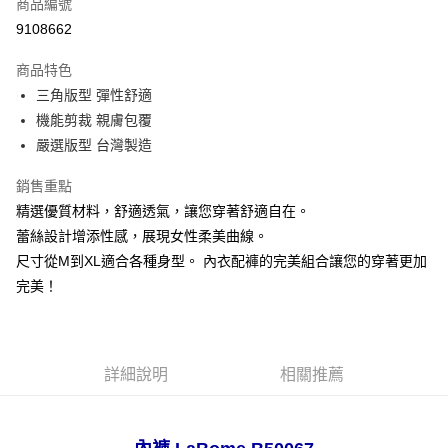
商品編號
超商取貨付款
9108662
LINE Pay
商品特色
Apple Pay
三角版型 彈性舒適
機能剪裁 親膚包覆
悠遊付
嚴選版型 台灣製造
全盈+PAY
銷售重點
AFTEE先享後付
精選優質材料，舒適透氣，讓您穿著舒適自在。
相關說明
蕾絲設計增添性感，展現女性柔美曲線。
【關於「AFTEE先享後付」】
尺寸從M到XL適合各種身型。 內衣配褲的完美組合讓您的穿著更加
ATM付款
AFTEE先享後付是「在收到商品之後才付款」的支付方式。 讓您購物簡單
便利好安心！
完美！
１．簡單：不需註冊會員、不需綁卡、不需儲值。
運送方式
２．便利：只要手機號碼，簡訊認證，即可結帳。
３．安心：先確認商品／服務後，再付款。
全家取貨付款
每筆NT$80，滿NT$999(含以上)免運費
詳細說明
相關推薦
【「AFTEE先享後付」結帳流程】
１．於結帳方式選擇「AFTEE先享後付」後，將跳轉至「AFTEE先享後付」
付款後全家取貨
結帳頁面，進行簡訊認證並確認金額後，即可完成結帳。
２．訂單成立數日內，您將收到繳費通知簡訊。
每筆NT$80，滿NT$999(含以上)免運費
３．收到繳費通知簡訊後14天內，點擊此簡訊中的連結，可透過四大超商／