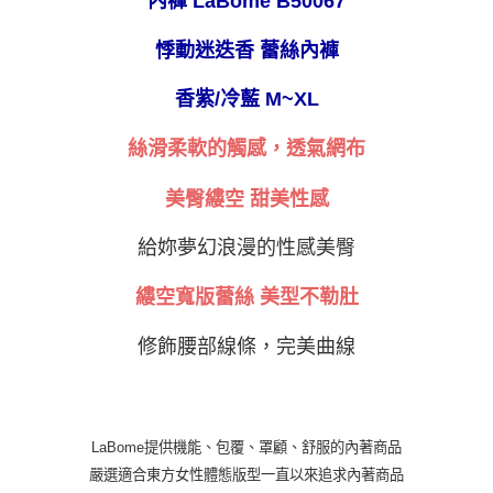
內褲 LaBome B50067
ATM／網路銀行／等多元方式進行付款，方視為交易完成。
萊爾富取貨付款
※ 請注意：結帳手續完成當下不需立刻繳費，但若您需要取消訂單，請聯絡
悸動迷迭香 蕾絲內褲
每筆NT$80
購買商品的店家。未經商家同意取消之訂單仍視為有效，需透過AFTEE先享
後付繳納相關費用。
香紫/冷藍 M~XL
付款後萊爾富取貨
※ 交易是否成功請以「AFTEE先享後付 」之結帳頁面顯示為準，若有關於
是否繳費成功／繳費後需取消欲退款等相關疑問，請聯繫「AFTEE先享後付
每筆NT$80
客戶支援中心」
https://netprotections.freshdesk.com/support/home
絲滑柔軟的觸感，透氣網布
7-11取貨付款
【注意事項】
美臀縷空
甜美性感
１．透過由恩沛科技股份有限公司提供之「AFTEE先享後付」服務完成之交
每筆NT$80，滿NT$999(含以上)免運費
易，需依本服務之必要範圍內提供個人資料，並將交易相關給付款項請求債
權轉讓予恩沛科技股份有限公司。
付款後7-11取貨
給妳夢幻浪漫的性感美臀
２．關於個人資料處理事宜，請瀏覽以下網址：
每筆NT$80，滿NT$999(含以上)免運費
https://aftee.tw/terms/#terms3
縷空寬版蕾絲
美型
不勒肚
３．未成年的使用者請事先徵得法定代理人或監護人之同意方可使用
宅配
「AFTEE先享後付」，若未經同意申辦者引起之損失，本公司不負相關責
任。
每筆NT$80，滿NT$999(含以上)免運費
修飾腰部線條，完美曲線
４．使用「AFTEE先享後付」時，將依據個別帳號之用戶狀況，依本公司即
時審查核予不同之上限額度；若仍有額度不足之情形，本公司將視審查結果
付款後門市自取
請求用戶進行身份認證。
免運費
５．嚴禁一人註冊多個帳號或使用他人資訊註冊。若發現惡意使用之情形，
恩沛科技股份有限公司將有權停止該用戶之使用額度並採取法律行動。
LaBome提供機能、包覆、罩顧、舒服的內著商品
海外運費
查看運費
嚴選適合東方女性體態版型一直以來追求內著商品