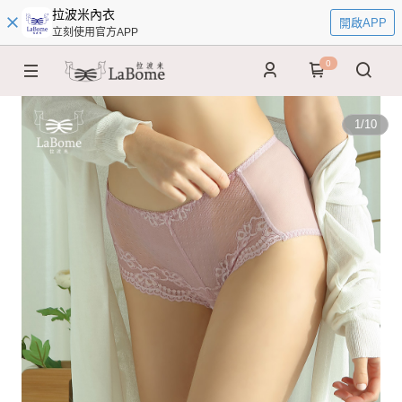
拉波米內衣
開啟APP
立刻使用官方APP
0
1
/
10