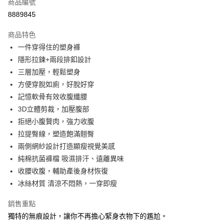
商品編號
超商取貨付款
8889845
LINE Pay
商品特色
Apple Pay
一件穿得住的塑身褲
隱形拉鍊+兩段排釦設計
悠遊付
三層加壓，輕鬆塑身
全盈+PAY
方便穿脫如廁，好脫好穿
記憶軟骨有效收腹纖腰
AFTEE先享後付
3D立體剪裁，加壓腹部
相關說明
拒絕小腹贅肉，強力收腹
【關於「AFTEE先享後付」】
ATM付款
AFTEE先享後付是「在收到商品之後才付款」的支付方式。 讓您購物簡單
拉提臀線，塑造飽滿翹臀
便利好安心！
兩側網紗設計打造顯瘦視覺美感
１．簡單：不需註冊會員、不需綁卡、不需儲值。
運送方式
純棉抗菌褲檔 吸濕排汗、遠離異味
２．便利：只要手機號碼，簡訊認證，即可結帳。
３．安心：先確認商品／服務後，再付款。
全家取貨付款
收腰收腹，輔助產後身材恢復
冰絲材質 清涼不悶熱，一穿即瘦
每筆NT$80，滿NT$999(含以上)免運費
【「AFTEE先享後付」結帳流程】
１．於結帳方式選擇「AFTEE先享後付」後，將跳轉至「AFTEE先享後付」
付款後全家取貨
銷售重點
結帳頁面，進行簡訊認證並確認金額後，即可完成結帳。
２．訂單成立數日內，您將收到繳費通知簡訊。
每筆NT$80，滿NT$999(含以上)免運費
獨特的無痕設計，讓你不再擔心緊身衣物下的尷尬。
３．收到繳費通知簡訊後14天內，點擊此簡訊中的連結，可透過四大超商／