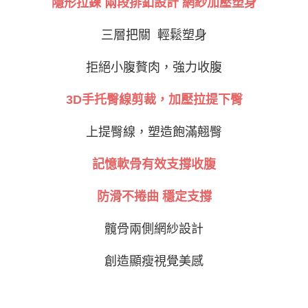
隱形拉鍊 兩段排釦設計
網紗加壓塑身
三層把關 輕鬆塑身
拒絕小腹贅肉，強力收腹
3D手托臀線剪裁，加壓拉提下臀
上提臀線，塑造飽滿翹臀
記憶軟骨有效支撐收腹
防滑不捲曲 穩定支撐
髖骨兩側網紗設計
創造顯瘦視覺美感