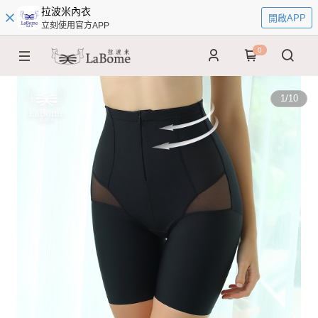
拉波米內衣
開啟APP
立刻使用官方APP
0
1
/
10