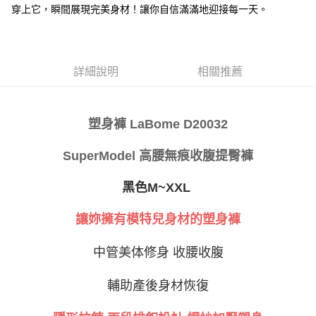
穿上它，瞬間展現完美身材！讓你自信滿滿地迎接每一天。
ATM／網路銀行／等多元方式進行付款，方視為交易完成。
萊爾富取貨付款
※ 請注意：結帳手續完成當下不需立刻繳費，但若您需要取消訂單，請聯絡
每筆NT$80
購買商品的店家。未經商家同意取消之訂單仍視為有效，需透過AFTEE先享
後付繳納相關費用。
付款後萊爾富取貨
※ 交易是否成功請以「AFTEE先享後付 」之結帳頁面顯示為準，若有關於
詳細說明
相關推薦
是否繳費成功／繳費後需取消欲退款等相關疑問，請聯繫「AFTEE先享後付
每筆NT$80
客戶支援中心」
https://netprotections.freshdesk.com/support/home
7-11取貨付款
【注意事項】
塑身褲 LaBome
D20032
１．透過由恩沛科技股份有限公司提供之「AFTEE先享後付」服務完成之交
每筆NT$80，滿NT$999(含以上)免運費
易，需依本服務之必要範圍內提供個人資料，並將交易相關給付款項請求債
權轉讓予恩沛科技股份有限公司。
付款後7-11取貨
SuperModel 高腰無痕收腹提臀褲
２．關於個人資料處理事宜，請瀏覽以下網址：
每筆NT$80，滿NT$999(含以上)免運費
https://aftee.tw/terms/#terms3
黑色M~XXL
３．未成年的使用者請事先徵得法定代理人或監護人之同意方可使用
宅配
「AFTEE先享後付」，若未經同意申辦者引起之損失，本公司不負相關責
任。
每筆NT$80，滿NT$999(含以上)免運費
讓妳擁有模特兒身材的塑身褲
４．使用「AFTEE先享後付」時，將依據個別帳號之用戶狀況，依本公司即
時審查核予不同之上限額度；若仍有額度不足之情形，本公司將視審查結果
付款後門市自取
中管美体修身
收腰收腹
請求用戶進行身份認證。
免運費
５．嚴禁一人註冊多個帳號或使用他人資訊註冊。若發現惡意使用之情形，
恩沛科技股份有限公司將有權停止該用戶之使用額度並採取法律行動。
輔助產後身材恢復
海外運費
查看運費