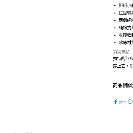
AFTEE先
拒絕小
相關說明
拉提臀
【關於「A
ATM付款
兩側網
AFTEE
便利好安
純棉抗
１．簡單
收腰收
２．便利
運送方式
冰絲材
３．安心
全家取貨
銷售重點
【「AFT
每筆NT$8
獨特的無
１．於結帳
付」結帳
穿上它，
付款後全
２．訂單
３．收到繳
每筆NT$8
／ATM／
商品相關分
※ 請注意
萊爾富取
絡購買商品
先享後付
每筆NT$8
塑身系列❤
※ 交易是
分享
✧內褲分
是否繳費成
付款後萊
付客戶支
每筆NT$8
熱銷萬件
【注意事
✧顏色分
7-11取貨
１．透過由