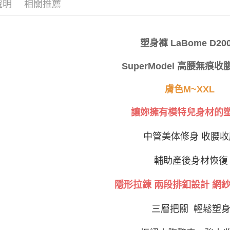
交易，需
每筆NT$8
說明
相關推薦
塑身系列❤
求債權轉
２．關於
付款後7-1
https://aft
每筆NT$8
３．未成
塑身褲 LaBome
D200
「AFTE
宅配
任。
SuperModel 高腰無痕
４．使用「
每筆NT$8
即時審查
結果請求
付款後門
膚色M~XXL
５．嚴禁
免運費
形，恩沛
讓妳擁有模特兒身材的
動。
海外運費
中管美体修身
收腰收
輔助產後身材恢復
隱形拉鍊 兩段排釦設計
網紗
三層把關 輕鬆塑