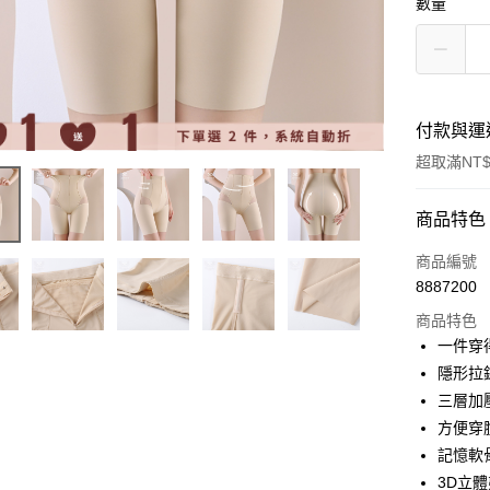
數量
付款與運
超取滿NT$
付款方式
商品特色
信用卡一
商品編號
8887200
超商取貨
商品特色
LINE Pay
一件穿
隱形拉
Apple Pay
三層加
悠遊付
方便穿
記憶軟
全盈+PAY
3D立