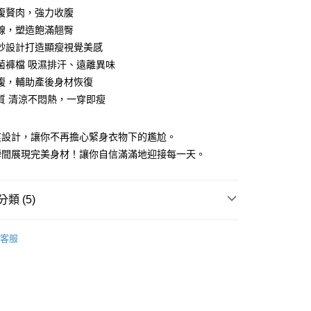
享後付
腹贅肉，強力收腹
線，塑造飽滿翹臀
FTEE先享後付」】
紗設計打造顯瘦視覺美感
先享後付是「在收到商品之後才付款」的支付方式。 讓您購物簡單
心！
菌褲檔 吸濕排汗、遠離異味
：不需註冊會員、不需綁卡、不需儲值。
腹，輔助產後身材恢復
：只要手機號碼，簡訊認證，即可結帳。
質 清涼不悶熱，一穿即瘦
：先確認商品／服務後，再付款。
付款
EE先享後付」結帳流程】
0，滿NT$999(含以上)免運費
痕設計，讓你不再擔心緊身衣物下的尷尬。
方式選擇「AFTEE先享後付」後，將跳轉至「AFTEE先享後
頁面，進行簡訊認證並確認金額後，即可完成結帳。
瞬間展現完美身材！讓你自信滿滿地迎接每一天。
家取貨
成立數日內，您將收到繳費通知簡訊。
費通知簡訊後14天內，點擊此簡訊中的連結，可透過四大超商
0，滿NT$999(含以上)免運費
網路銀行／等多元方式進行付款，方視為交易完成。
類 (5)
：結帳手續完成當下不需立刻繳費，但若您需要取消訂單，請聯
貨付款
的店家。未經商家同意取消之訂單仍視為有效，需透過AFTEE
繳納相關費用。
0
️打造S曲線
✦ 塑身全系列
否成功請以「AFTEE先享後付 」之結帳頁面顯示為準，若有關於
客服
類
塑身褲
功／繳費後需取消欲退款等相關疑問，請聯繫「AFTEE先享後
爾富取貨
援中心」
https://netprotections.freshdesk.com/support/home
0
美型雕塑骨盆褲
項】
類
膚
付款
恩沛科技股份有限公司提供之「AFTEE先享後付」服務完成之