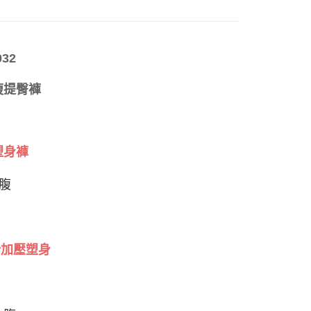
依本服務之必要範圍內提供個人資料，並將交易相關給付款項請
0，滿NT$999(含以上)免運費
️打造S曲線
✦ 塑身褲
讓予恩沛科技股份有限公司。
個人資料處理事宜，請瀏覽以下網址：
1取貨
ee.tw/terms/#terms3
0，滿NT$999(含以上)免運費
年的使用者請事先徵得法定代理人或監護人之同意方可使用
32
E先享後付」，若未經同意申辦者引起之損失，本公司不負相關責
收腹提臀褲
AFTEE先享後付」時，將依據個別帳號之用戶狀況，依本公司
0，滿NT$999(含以上)免運費
核予不同之上限額度；若仍有額度不足之情形，本公司將視審查
用戶進行身份認證。
市自取
一人註冊多個帳號或使用他人資訊註冊。若發現惡意使用之情
科技股份有限公司將有權停止該用戶之使用額度並採取法律行
塑身褲
查看運費
腹
加壓塑身
身