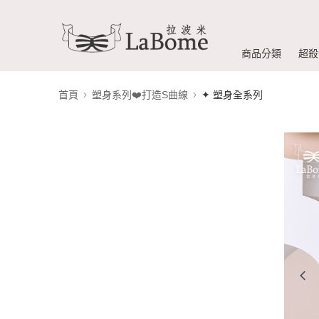
商品分類
超殺
首頁
塑身系列❤️打造S曲線
✦ 塑身全系列