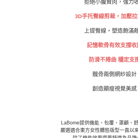
拒絕小腹贅肉，強力
3D手托臀線剪裁，加壓
上提臀線，塑造飽滿
記憶軟骨有效支撐收
防滑不捲曲 穩定支
髖骨兩側網紗設計
創造顯瘦視覺美感
LaBome提供機能、包覆、罩顧、
嚴選適合東方女性體態版型一直以
除了機能效果還要舒適為品牌