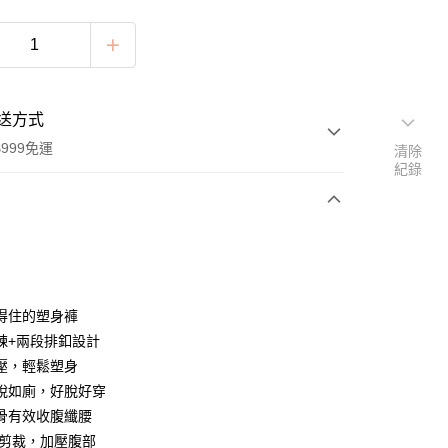
送方式
999免運
清除
紀錄
次付款
付款
得住的塑身褲
鍊+兩段排釦設計
壓，輕鬆塑身
脫如廁，好脫好穿
骨有效收腹纖腰
體剪裁，加壓腹部