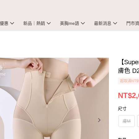
優惠
新品｜熱銷
美胸me語
最新消息
門市
【Sup
膚色 D2
超取滿NT$
NT$2,
尺寸
膚M