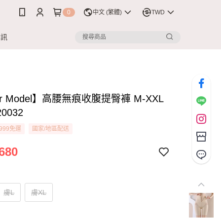
0
中文 (繁體)
TWD
資訊
er Model】高腰無痕收腹提臀褲 M-XXL
0032
999免運
國家/地區配送
680
膚L
膚XL