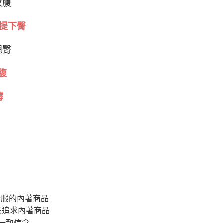
收腹
拉提下臀
翹臀
腹
撐
舒服的內著商品
來追求內著商品
一致信念