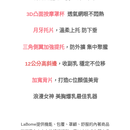
3D
凸面按摩罩杯
透氣網眼不悶熱
月牙托片
，
溫柔上托 防下垂
三角側翼加強提托
，防外擴 集中聚攏
，收副乳 穩定不位移
12
公分高斜邊
，打造C位顏值美背
加寬背片
浪漫女神 美胸爆乳最佳乳器
LaBome提供機能、包覆、罩顧、舒服的內著商品