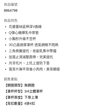
商品編號
超商取貨付款
8864798
LINE Pay
商品特色
Apple Pay
花邊蕾絲延伸深V曲線
Q彈心機爆乳中厚墊
悠遊付
小胸秒升級不空杯
全盈+PAY
3D凸面按摩罩杯 透氣網眼不悶熱
三角側翼提托，收副乳集中聚攏
AFTEE先享後付
加寬止滑減壓肩帶，完美提托
相關說明
月牙托片，上托上提防下垂
【關於「AFTEE先享後付」】
ATM付款
AFTEE先享後付是「在收到商品之後才付款」的支付方式。 讓您購物簡單
寬背片撫平背後小肉肉，美背顯瘦
便利好安心！
１．簡單：不需註冊會員、不需綁卡、不需儲值。
銷售重點
運送方式
２．便利：只要手機號碼，簡訊認證，即可結帳。
【鋼圈類型】無鋼圈
３．安心：先確認商品／服務後，再付款。
全家取貨付款
【罩杯杯型】3/4立體罩杯
每筆NT$80，滿NT$999(含以上)免運費
【「AFTEE先享後付」結帳流程】
【罩杯厚度】下厚上薄
１．於結帳方式選擇「AFTEE先享後付」後，將跳轉至「AFTEE先享後付」
付款後全家取貨
【背扣數量】4排4扣
結帳頁面，進行簡訊認證並確認金額後，即可完成結帳。
２．訂單成立數日內，您將收到繳費通知簡訊。