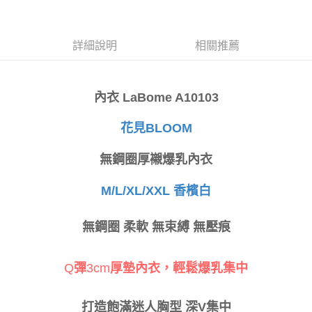
每筆NT$80，滿NT$999(含以上)免運費
３．收到繳費通知簡訊後14天內，點擊此簡訊中的連結，可透過四大超商／
ATM／網路銀行／等多元方式進行付款，方視為交易完成。
萊爾富取貨付款
※ 請注意：結帳手續完成當下不需立刻繳費，但若您需要取消訂單，請聯絡
詳細說明
相關推薦
每筆NT$80
購買商品的店家。未經商家同意取消之訂單仍視為有效，需透過AFTEE先享
後付繳納相關費用。
付款後萊爾富取貨
※ 交易是否成功請以「AFTEE先享後付 」之結帳頁面顯示為準，若有關於
是否繳費成功／繳費後需取消欲退款等相關疑問，請聯繫「AFTEE先享後付
每筆NT$80
內衣 LaBome A10103
客戶支援中心」
https://netprotections.freshdesk.com/support/home
7-11取貨付款
【注意事項】
花見BLOOM
１．透過由恩沛科技股份有限公司提供之「AFTEE先享後付」服務完成之交
每筆NT$80，滿NT$999(含以上)免運費
易，需依本服務之必要範圍內提供個人資料，並將交易相關給付款項請求債
無鋼圈厚襯爆乳內衣
權轉讓予恩沛科技股份有限公司。
付款後7-11取貨
２．關於個人資料處理事宜，請瀏覽以下網址：
每筆NT$80，滿NT$999(含以上)免運費
https://aftee.tw/terms/#terms3
M/L/XL/XXL 香檳白
３．未成年的使用者請事先徵得法定代理人或監護人之同意方可使用
宅配
「AFTEE先享後付」，若未經同意申辦者引起之損失，本公司不負相關責
任。
每筆NT$80，滿NT$999(含以上)免運費
無鋼圈 柔軟 無束縛 無壓痕
４．使用「AFTEE先享後付」時，將依據個別帳號之用戶狀況，依本公司即
時審查核予不同之上限額度；若仍有額度不足之情形，本公司將視審查結果
付款後門市自取
請求用戶進行身份認證。
Q
彈
3cm
厚墊內衣，輕鬆爆乳集中
免運費
５．嚴禁一人註冊多個帳號或使用他人資訊註冊。若發現惡意使用之情形，
恩沛科技股份有限公司將有權停止該用戶之使用額度並採取法律行動。
海外運費
查看運費
打造飽滿迷人胸型 深V集中