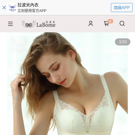
拉波米內衣
開啟APP
立刻使用官方APP
0
1
/
10