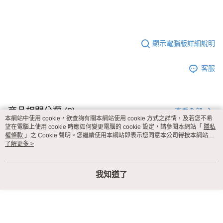
顯示電腦版詳細說明
客服
商品相關分類 (8)
查看全部
本網站中使用 cookie，欲查詢有關本網站使用 cookie 方式之詳情，及若您不希
望在電腦上使用 cookie 時應如何變更電腦的 cookie 設定，請參閱本網站「
隱私
■ 無鋼圈內衣
權條款
」之 Cookie 聲明。您繼續使用本網站即表示您同意本公司得按本網站使
用條款之 Cookie 聲明使用 cookie。
了解更多 >
✧罩杯分類
A罩杯
我知道了
評價
喜歡這個商品嗎？購買後給他一個好評吧