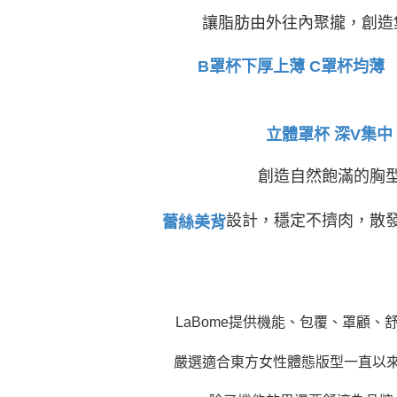
讓脂肪由外往內
聚攏
，
創造
B罩杯下厚上薄 C罩杯均薄
立體罩杯 深V集中
創造自然飽滿的胸
設計，穩定不擠肉，散
蕾絲美背
LaBome提供機能、包覆、罩顧、
嚴選適合東方女性體態版型一直以