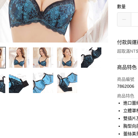
數量
付款與運
超取滿NT$
付款方式
商品特色
信用卡一
商品編號
7862006
超商取貨
商品特色
LINE Pay
進口蕾
立體罩
Apple Pay
雙插片
悠遊付
胸型向
蕾絲美
全盈+PAY