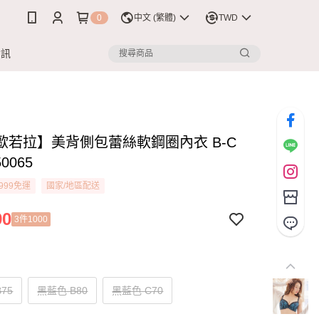
0
中文 (繁體)
TWD
資訊
歐若拉】美背側包蕾絲軟鋼圈內衣 B-C
0065
999免運
國家/地區配送
90
3件1000
75
黑藍色 B80
黑藍色 C70