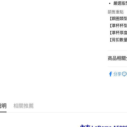
嚴選版
AFTEE先
銷售重點
相關說明
【鋼圈類
【關於「A
ATM付款
【罩杯杯型
AFTEE
便利好安
【罩杯厚
１．簡單
【背扣數量
２．便利
運送方式
３．安心
全家取貨
【「AFT
商品相關分
每筆NT$8
１．於結帳
付」結帳
■ 有鋼圈
付款後全
２．訂單
分享
３．收到繳
✧罩杯分
每筆NT$8
／ATM／
※ 請注意
✧罩杯分
萊爾富取
絡購買商品
先享後付
每筆NT$8
■ 軟鋼圈
※ 交易是
說明
相關推薦
✧顏色分
是否繳費成
付款後萊
付客戶支
每筆NT$8
✧顏色分
【注意事
7-11取貨