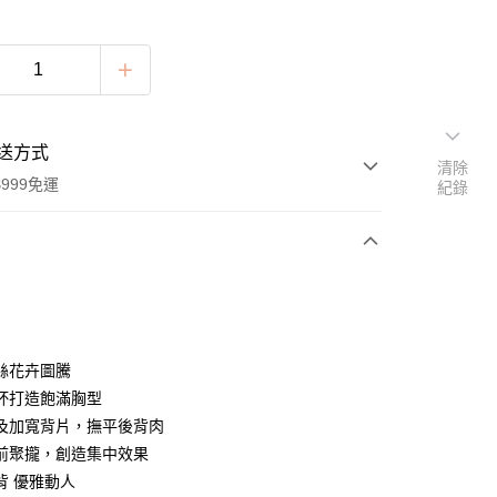
送方式
清除
999免運
紀錄
次付款
付款
絲花卉圖騰
杯打造飽滿胸型
及加寬背片，撫平後背肉
前聚攏，創造集中效果
背 優雅動人