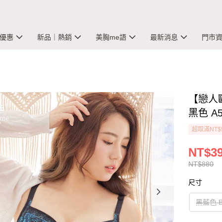
優惠
新品｜熱銷
美胸me語
最新消息
門市
【戀人
黑色 A5
超取滿NT$
NT$3
NT$880
尺寸
黑藍色 B