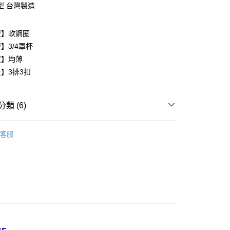
型 台灣製造
享後付
型】軟鋼圈
FTEE先享後付」】
】3/4罩杯
先享後付是「在收到商品之後才付款」的支付方式。 讓您購物簡單
心！
度】均薄
：不需註冊會員、不需綁卡、不需儲值。
】3排3扣
：只要手機號碼，簡訊認證，即可結帳。
：先確認商品／服務後，再付款。
付款
EE先享後付」結帳流程】
類 (6)
0，滿NT$999(含以上)免運費
方式選擇「AFTEE先享後付」後，將跳轉至「AFTEE先享後
頁面，進行簡訊認證並確認金額後，即可完成結帳。
內衣
家取貨
成立數日內，您將收到繳費通知簡訊。
客服
費通知簡訊後14天內，點擊此簡訊中的連結，可透過四大超商
類
B罩杯
0，滿NT$999(含以上)免運費
網路銀行／等多元方式進行付款，方視為交易完成。
：結帳手續完成當下不需立刻繳費，但若您需要取消訂單，請聯
類
C罩杯
貨付款
的店家。未經商家同意取消之訂單仍視為有效，需透過AFTEE
繳納相關費用。
0
內衣
否成功請以「AFTEE先享後付 」之結帳頁面顯示為準，若有關於
類
藍
功／繳費後需取消欲退款等相關疑問，請聯繫「AFTEE先享後
爾富取貨
援中心」
https://netprotections.freshdesk.com/support/home
0
類
黑
項】
付款