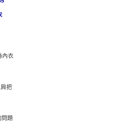
65
恩沛科技股份有限公司提供之「AFTEE先享後付」服務完成之
依本服務之必要範圍內提供個人資料，並將交易相關給付款項請
0，滿NT$999(含以上)免運費
讓予恩沛科技股份有限公司。
衣
個人資料處理事宜，請瀏覽以下網址：
1取貨
ee.tw/terms/#terms3
0，滿NT$999(含以上)免運費
年的使用者請事先徵得法定代理人或監護人之同意方可使用
E先享後付」，若未經同意申辦者引起之損失，本公司不負相關責
AFTEE先享後付」時，將依據個別帳號之用戶狀況，依本公司
0，滿NT$999(含以上)免運費
核予不同之上限額度；若仍有額度不足之情形，本公司將視審查
絲內衣
用戶進行身份認證。
市自取
一人註冊多個帳號或使用他人資訊註冊。若發現惡意使用之情
科技股份有限公司將有權停止該用戶之使用額度並採取法律行
查看運費
至肩把
的問題