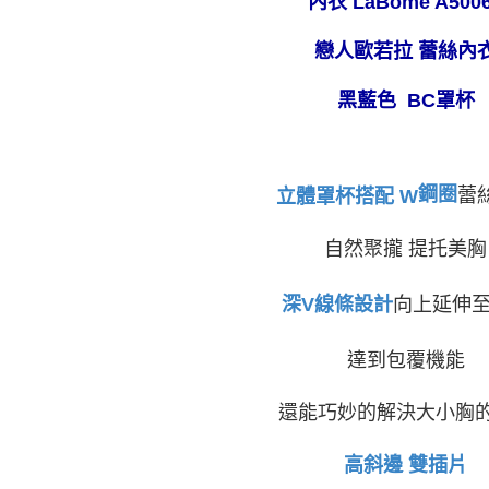
內衣 LaBome A500
１．透過由
交易，需
每筆NT$8
求債權轉
戀人歐若拉 蕾絲內
２．關於
付款後7-1
https://aft
每筆NT$8
黑藍色
BC罩杯
３．未成
「AFTE
宅配
任。
４．使用「
每筆NT$8
即時審查
鋼圈
蕾
立體罩杯搭配
W
結果請求
付款後門
５．嚴禁
免運費
形，恩沛
自然聚攏 提托美胸
動。
海外運費
深
V
線條設計
向上延伸
達到包覆機能
還能巧妙的解決大小胸
高斜邊 雙插片