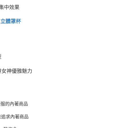
集中效果
立體罩杯
型
發女神優雅魅力
舒服的內著商品
來追求內著商品