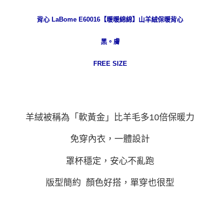
每筆NT$80，滿NT$999(含以上)免運費
３．收到繳費通知簡訊後14天內，點擊此簡訊中的連結，可透過四大超商／
ATM／網路銀行／等多元方式進行付款，方視為交易完成。
萊爾富取貨付款
背心 LaBome E60016【暖暖綿綿】山羊絨保暖背心
※ 請注意：結帳手續完成當下不需立刻繳費，但若您需要取消訂單，請聯絡
每筆NT$80
購買商品的店家。未經商家同意取消之訂單仍視為有效，需透過AFTEE先享
黑。膚
後付繳納相關費用。
付款後萊爾富取貨
※ 交易是否成功請以「AFTEE先享後付 」之結帳頁面顯示為準，若有關於
是否繳費成功／繳費後需取消欲退款等相關疑問，請聯繫「AFTEE先享後付
FREE SIZE
每筆NT$80
客戶支援中心」
https://netprotections.freshdesk.com/support/home
7-11取貨付款
【注意事項】
１．透過由恩沛科技股份有限公司提供之「AFTEE先享後付」服務完成之交
每筆NT$80，滿NT$999(含以上)免運費
易，需依本服務之必要範圍內提供個人資料，並將交易相關給付款項請求債
權轉讓予恩沛科技股份有限公司。
付款後7-11取貨
羊絨被稱為「軟黃金」比
羊毛多10倍保暖力
２．關於個人資料處理事宜，請瀏覽以下網址：
每筆NT$80，滿NT$999(含以上)免運費
https://aftee.tw/terms/#terms3
免穿內衣，一體設計
３．未成年的使用者請事先徵得法定代理人或監護人之同意方可使用
宅配
「AFTEE先享後付」，若未經同意申辦者引起之損失，本公司不負相關責
任。
每筆NT$80，滿NT$999(含以上)免運費
罩杯穩定，安心
不亂跑
４．使用「AFTEE先享後付」時，將依據個別帳號之用戶狀況，依本公司即
時審查核予不同之上限額度；若仍有額度不足之情形，本公司將視審查結果
付款後門市自取
版型簡約 顏色好搭，單穿也很型
請求用戶進行身份認證。
免運費
５．嚴禁一人註冊多個帳號或使用他人資訊註冊。若發現惡意使用之情形，
恩沛科技股份有限公司將有權停止該用戶之使用額度並採取法律行動。
海外運費
查看運費