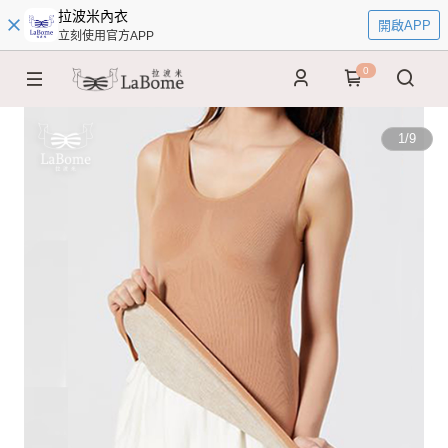
拉波米內衣
開啟APP
立刻使用官方APP
0
1
/
9