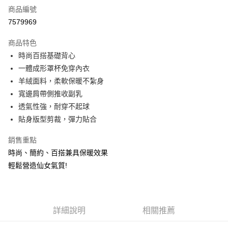
商品編號
超商取貨付款
7579969
LINE Pay
商品特色
Apple Pay
時尚百搭基礎背心
一體成形罩杯免穿內衣
悠遊付
羊絨面料，柔軟保暖不紮身
全盈+PAY
寬邊肩帶側推收副乳
透氣性強，耐穿不起球
AFTEE先享後付
貼身版型剪裁，彈力貼合
相關說明
【關於「AFTEE先享後付」】
銷售重點
ATM付款
AFTEE先享後付是「在收到商品之後才付款」的支付方式。 讓您購物簡單
便利好安心！
時尚、簡約、百搭兼具保暖效果
１．簡單：不需註冊會員、不需綁卡、不需儲值。
輕鬆營造仙女氣質!
運送方式
２．便利：只要手機號碼，簡訊認證，即可結帳。
３．安心：先確認商品／服務後，再付款。
全家取貨付款
每筆NT$80，滿NT$999(含以上)免運費
【「AFTEE先享後付」結帳流程】
１．於結帳方式選擇「AFTEE先享後付」後，將跳轉至「AFTEE先享後付」
詳細說明
相關推薦
付款後全家取貨
結帳頁面，進行簡訊認證並確認金額後，即可完成結帳。
２．訂單成立數日內，您將收到繳費通知簡訊。