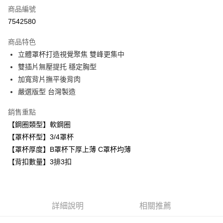
商品編號
超商取貨付款
7542580
LINE Pay
商品特色
Apple Pay
立體罩杯打造視覺聚焦 雙峰更集中
雙插片無壓提托 穩定胸型
悠遊付
加寬背片撫平後背肉
全盈+PAY
嚴選版型 台灣製造
AFTEE先享後付
銷售重點
相關說明
【鋼圈類型】軟鋼圈
【關於「AFTEE先享後付」】
【罩杯杯型】3/4罩杯
ATM付款
AFTEE先享後付是「在收到商品之後才付款」的支付方式。 讓您購物簡單
便利好安心！
【罩杯厚度】B罩杯下厚上薄 C罩杯均薄
１．簡單：不需註冊會員、不需綁卡、不需儲值。
【背扣數量】3排3扣
運送方式
２．便利：只要手機號碼，簡訊認證，即可結帳。
３．安心：先確認商品／服務後，再付款。
全家取貨付款
每筆NT$80，滿NT$999(含以上)免運費
【「AFTEE先享後付」結帳流程】
１．於結帳方式選擇「AFTEE先享後付」後，將跳轉至「AFTEE先享後付」
詳細說明
相關推薦
付款後全家取貨
結帳頁面，進行簡訊認證並確認金額後，即可完成結帳。
２．訂單成立數日內，您將收到繳費通知簡訊。