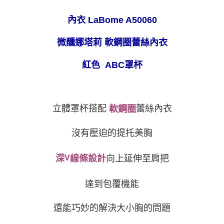
每筆NT$80，滿NT$999(含以上)免運費
３．收到繳費通知簡訊後14天內，點擊此簡訊中的連結，可透過四大超商／
ATM／網路銀行／等多元方式進行付款，方視為交易完成。
內衣 LaBome A50060
萊爾富取貨付款
※ 請注意：結帳手續完成當下不需立刻繳費，但若您需要取消訂單，請聯絡
每筆NT$80
購買商品的店家。未經商家同意取消之訂單仍視為有效，需透過AFTEE先享
微醺娜塔莉 軟鋼圈蕾絲內衣
後付繳納相關費用。
付款後萊爾富取貨
※ 交易是否成功請以「AFTEE先享後付 」之結帳頁面顯示為準，若有關於
是否繳費成功／繳費後需取消欲退款等相關疑問，請聯繫「AFTEE先享後付
紅色 A
BC罩杯
每筆NT$80
客戶支援中心」
https://netprotections.freshdesk.com/support/home
7-11取貨付款
【注意事項】
１．透過由恩沛科技股份有限公司提供之「AFTEE先享後付」服務完成之交
每筆NT$80，滿NT$999(含以上)免運費
易，需依本服務之必要範圍內提供個人資料，並將交易相關給付款項請求債
立體罩杯搭配
蕾絲內衣
軟鋼圈
權轉讓予恩沛科技股份有限公司。
付款後7-11取貨
２．關於個人資料處理事宜，請瀏覽以下網址：
每筆NT$80，滿NT$999(含以上)免運費
沒有壓迫的提托美胸
https://aftee.tw/terms/#terms3
３．未成年的使用者請事先徵得法定代理人或監護人之同意方可使用
宅配
「AFTEE先享後付」，若未經同意申辦者引起之損失，本公司不負相關責
深
V
線條設計
向上延伸至肩把
任。
每筆NT$80，滿NT$999(含以上)免運費
４．使用「AFTEE先享後付」時，將依據個別帳號之用戶狀況，依本公司即
時審查核予不同之上限額度；若仍有額度不足之情形，本公司將視審查結果
付款後門市自取
達到包覆機能
請求用戶進行身份認證。
免運費
５．嚴禁一人註冊多個帳號或使用他人資訊註冊。若發現惡意使用之情形，
恩沛科技股份有限公司將有權停止該用戶之使用額度並採取法律行動。
還能巧妙的解決大小胸的問題
海外運費
查看運費