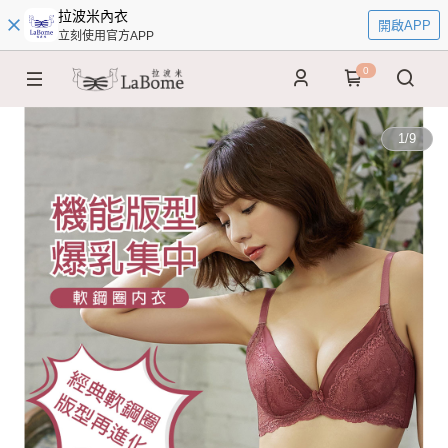
拉波米內衣
開啟APP
立刻使用官方APP
0
1
/
9