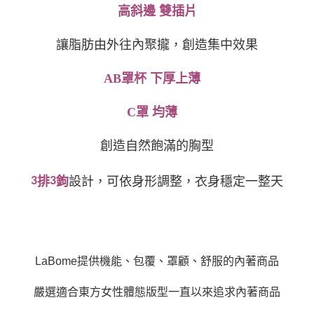
高斜邊 雙插片
讓脂肪由外往內
聚攏
，
創造集中效果
AB
罩杯 下厚上薄
C
罩
均
薄
創造自然飽滿的胸型
3
排
3
鉤
設計，可依身形調整，衣身穩定一整天
LaBome提供機能、包覆、罩顧、舒服的內著商品
嚴選適合東方女性體態版型一直以來追求內著商品