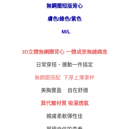
ATM／網路銀行／等多元方式進行付款，方視為交易完成。
無鋼圈短版背心
萊爾富取貨付款
※ 請注意：結帳手續完成當下不需立刻繳費，但若您需要取消訂單，請聯絡
每筆NT$80
購買商品的店家。未經商家同意取消之訂單仍視為有效，需透過AFTEE先享
膚色/綠色/紫色
後付繳納相關費用。
付款後萊爾富取貨
※ 交易是否成功請以「AFTEE先享後付 」之結帳頁面顯示為準，若有關於
是否繳費成功／繳費後需取消欲退款等相關疑問，請聯繫「AFTEE先享後付
M/L
每筆NT$80
客戶支援中心」
https://netprotections.freshdesk.com/support/home
7-11取貨付款
【注意事項】
3D立體無鋼圈背心 一體成形無縫織造
１．透過由恩沛科技股份有限公司提供之「AFTEE先享後付」服務完成之交
每筆NT$80，滿NT$999(含以上)免運費
易，需依本服務之必要範圍內提供個人資料，並將交易相關給付款項請求債
權轉讓予恩沛科技股份有限公司。
付款後7-11取貨
日常穿搭、運動一件搞定
２．關於個人資料處理事宜，請瀏覽以下網址：
每筆NT$80，滿NT$999(含以上)免運費
https://aftee.tw/terms/#terms3
無鋼圈搭配 下厚上薄罩杯
３．未成年的使用者請事先徵得法定代理人或監護人之同意方可使用
宅配
「AFTEE先享後付」，若未經同意申辦者引起之損失，本公司不負相關責
任。
每筆NT$80，滿NT$999(含以上)免運費
美胸豐盈 自在舒適
４．使用「AFTEE先享後付」時，將依據個別帳號之用戶狀況，依本公司即
時審查核予不同之上限額度；若仍有額度不足之情形，本公司將視審查結果
付款後門市自取
莫代爾材質 吸濕透氣
請求用戶進行身份認證。
免運費
５．嚴禁一人註冊多個帳號或使用他人資訊註冊。若發現惡意使用之情形，
恩沛科技股份有限公司將有權停止該用戶之使用額度並採取法律行動。
親膚柔軟彈性佳
海外運費
查看運費