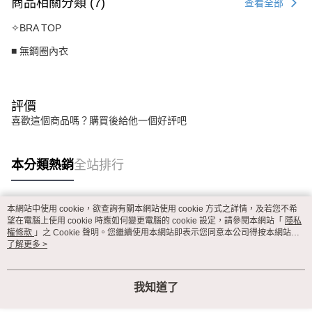
商品相關分類 (7)
查看全部
✧BRA TOP
■ 無鋼圈內衣
評價
喜歡這個商品嗎？購買後給他一個好評吧
本分類熱銷
全站排行
本網站中使用 cookie，欲查詢有關本網站使用 cookie 方式之詳情，及若您不希
熱門標籤
望在電腦上使用 cookie 時應如何變更電腦的 cookie 設定，請參閱本網站「
隱私
權條款
」之 Cookie 聲明。您繼續使用本網站即表示您同意本公司得按本網站使
用條款之 Cookie 聲明使用 cookie。
了解更多 >
我知道了