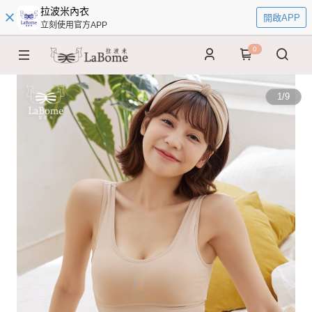
拉波米內衣
開啟APP
立刻使用官方APP
0
1
/
9