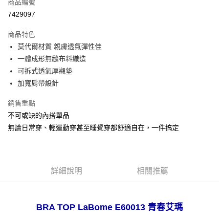
商品編號
超商取貨付款
7429097
LINE Pay
商品特色
Apple Pay
莫代爾材質 親膚透氣彈性佳
一體成形無縫布料織造
悠遊付
可拆式透氣厚襯墊
全盈+PAY
加寬肩帶設計
AFTEE先享後付
銷售重點
相關說明
不可或缺的內搭單品
【關於「AFTEE先享後付」】
無論日常穿、輕運動穿甚至睡覺穿都舒適自在，一件搞定
ATM付款
AFTEE先享後付是「在收到商品之後才付款」的支付方式。 讓您購物簡單
便利好安心！
１．簡單：不需註冊會員、不需綁卡、不需儲值。
運送方式
２．便利：只要手機號碼，簡訊認證，即可結帳。
３．安心：先確認商品／服務後，再付款。
全家取貨付款
詳細說明
相關推薦
每筆NT$80，滿NT$999(含以上)免運費
【「AFTEE先享後付」結帳流程】
１．於結帳方式選擇「AFTEE先享後付」後，將跳轉至「AFTEE先享後付」
付款後全家取貨
結帳頁面，進行簡訊認證並確認金額後，即可完成結帳。
BRA TOP LaBome E60013 青春艾瑪
２．訂單成立數日內，您將收到繳費通知簡訊。
每筆NT$80，滿NT$999(含以上)免運費
３．收到繳費通知簡訊後14天內，點擊此簡訊中的連結，可透過四大超商／