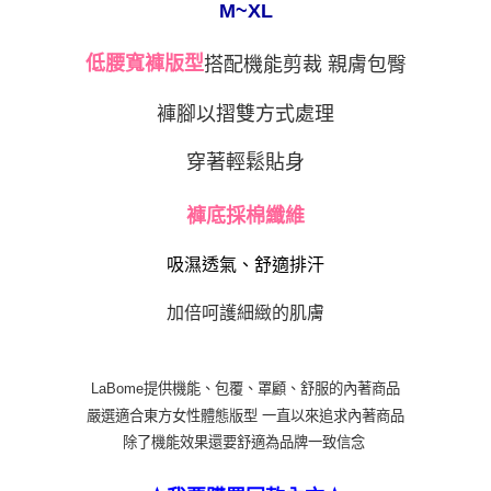
M~XL
※ 請注意：結帳手續完成當下不需立刻繳費，但若您需要取消訂單，請聯絡
每筆NT$80
購買商品的店家。未經商家同意取消之訂單仍視為有效，需透過AFTEE先享
後付繳納相關費用。
搭配機能剪裁 親膚包臀
低腰寬褲版型
付款後萊爾富取貨
※ 交易是否成功請以「AFTEE先享後付 」之結帳頁面顯示為準，若有關於
是否繳費成功／繳費後需取消欲退款等相關疑問，請聯繫「AFTEE先享後付
每筆NT$80
客戶支援中心」
https://netprotections.freshdesk.com/support/home
褲腳以摺雙方式處理
7-11取貨付款
【注意事項】
穿著輕鬆貼身
１．透過由恩沛科技股份有限公司提供之「AFTEE先享後付」服務完成之交
每筆NT$80，滿NT$999(含以上)免運費
易，需依本服務之必要範圍內提供個人資料，並將交易相關給付款項請求債
權轉讓予恩沛科技股份有限公司。
付款後7-11取貨
褲底採棉纖維
２．關於個人資料處理事宜，請瀏覽以下網址：
每筆NT$80，滿NT$999(含以上)免運費
https://aftee.tw/terms/#terms3
吸濕透氣、舒適排汗
３．未成年的使用者請事先徵得法定代理人或監護人之同意方可使用
宅配
「AFTEE先享後付」，若未經同意申辦者引起之損失，本公司不負相關責
任。
每筆NT$80，滿NT$999(含以上)免運費
加倍呵護細緻的肌膚
４．使用「AFTEE先享後付」時，將依據個別帳號之用戶狀況，依本公司即
時審查核予不同之上限額度；若仍有額度不足之情形，本公司將視審查結果
付款後門市自取
請求用戶進行身份認證。
免運費
５．嚴禁一人註冊多個帳號或使用他人資訊註冊。若發現惡意使用之情形，
LaBome提供機能、包覆、罩顧、舒服的內著商品
恩沛科技股份有限公司將有權停止該用戶之使用額度並採取法律行動。
嚴選適合東方女性體態版型 一直以來追求內著商品
海外運費
查看運費
除了機能效果還要舒適為品牌一致信念