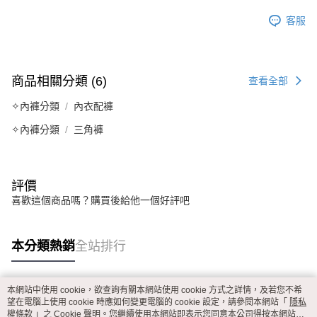
客服
商品相關分類 (6)
查看全部
✧內褲分類
內衣配褲
✧內褲分類
三角褲
評價
喜歡這個商品嗎？購買後給他一個好評吧
本分類熱銷
全站排行
本網站中使用 cookie，欲查詢有關本網站使用 cookie 方式之詳情，及若您不希
熱門標籤
望在電腦上使用 cookie 時應如何變更電腦的 cookie 設定，請參閱本網站「
隱私
權條款
」之 Cookie 聲明。您繼續使用本網站即表示您同意本公司得按本網站使