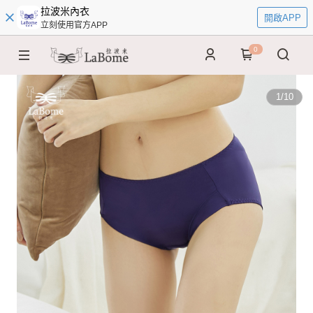
拉波米內衣
開啟APP
立刻使用官方APP
0
1
/
10