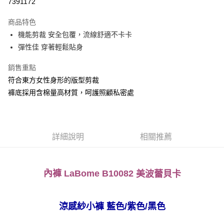
7391172
LINE Pay
商品特色
Apple Pay
機能剪裁 安全包覆，流線舒適不卡卡
彈性佳 穿著輕鬆貼身
悠遊付
銷售重點
全盈+PAY
符合東方女性身形的版型剪裁
AFTEE先享後付
褲底採用含棉量高材質，呵護照顧私密處
相關說明
【關於「AFTEE先享後付」】
ATM付款
AFTEE先享後付是「在收到商品之後才付款」的支付方式。 讓您購物簡單
便利好安心！
詳細說明
相關推薦
１．簡單：不需註冊會員、不需綁卡、不需儲值。
運送方式
２．便利：只要手機號碼，簡訊認證，即可結帳。
３．安心：先確認商品／服務後，再付款。
全家取貨付款
內褲 LaBome B10082
每筆NT$80，滿NT$999(含以上)免運費
美波蕾貝卡
【「AFTEE先享後付」結帳流程】
１．於結帳方式選擇「AFTEE先享後付」後，將跳轉至「AFTEE先享後付」
付款後全家取貨
結帳頁面，進行簡訊認證並確認金額後，即可完成結帳。
２．訂單成立數日內，您將收到繳費通知簡訊。
每筆NT$80，滿NT$999(含以上)免運費
涼感紗小褲 藍色/紫色/黑色
３．收到繳費通知簡訊後14天內，點擊此簡訊中的連結，可透過四大超商／
ATM／網路銀行／等多元方式進行付款，方視為交易完成。
萊爾富取貨付款