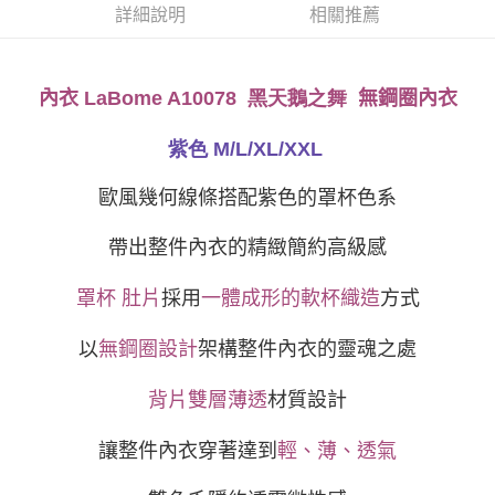
１．於結帳方式選擇「AFTEE先享後付」後，將跳轉至「AFTEE先享後付」
詳細說明
相關推薦
付款後全家取貨
結帳頁面，進行簡訊認證並確認金額後，即可完成結帳。
２．訂單成立數日內，您將收到繳費通知簡訊。
每筆NT$80，滿NT$999(含以上)免運費
３．收到繳費通知簡訊後14天內，點擊此簡訊中的連結，可透過四大超商／
ATM／網路銀行／等多元方式進行付款，方視為交易完成。
無鋼圈內衣
內衣
LaBome A10078 黑天鵝之舞
萊爾富取貨付款
※ 請注意：結帳手續完成當下不需立刻繳費，但若您需要取消訂單，請聯絡
每筆NT$80
購買商品的店家。未經商家同意取消之訂單仍視為有效，需透過AFTEE先享
紫色 M/L/XL/XXL
後付繳納相關費用。
付款後萊爾富取貨
※ 交易是否成功請以「AFTEE先享後付 」之結帳頁面顯示為準，若有關於
是否繳費成功／繳費後需取消欲退款等相關疑問，請聯繫「AFTEE先享後付
歐風幾何線條搭配紫色的罩杯色系
每筆NT$80
客戶支援中心」
https://netprotections.freshdesk.com/support/home
7-11取貨付款
帶出整件內衣的精緻簡約高級感
【注意事項】
１．透過由恩沛科技股份有限公司提供之「AFTEE先享後付」服務完成之交
每筆NT$80，滿NT$999(含以上)免運費
易，需依本服務之必要範圍內提供個人資料，並將交易相關給付款項請求債
罩杯
肚片
採用
一體成形的軟杯織造
方式
權轉讓予恩沛科技股份有限公司。
付款後7-11取貨
２．關於個人資料處理事宜，請瀏覽以下網址：
每筆NT$80，滿NT$999(含以上)免運費
https://aftee.tw/terms/#terms3
以
無鋼圈設計
架構整件內衣的靈魂之處
３．未成年的使用者請事先徵得法定代理人或監護人之同意方可使用
宅配
「AFTEE先享後付」，若未經同意申辦者引起之損失，本公司不負相關責
背片雙層薄透
材質設計
任。
每筆NT$80，滿NT$999(含以上)免運費
４．使用「AFTEE先享後付」時，將依據個別帳號之用戶狀況，依本公司即
時審查核予不同之上限額度；若仍有額度不足之情形，本公司將視審查結果
讓整件內衣穿著達到
輕、薄、透氣
付款後門市自取
請求用戶進行身份認證。
免運費
５．嚴禁一人註冊多個帳號或使用他人資訊註冊。若發現惡意使用之情形，