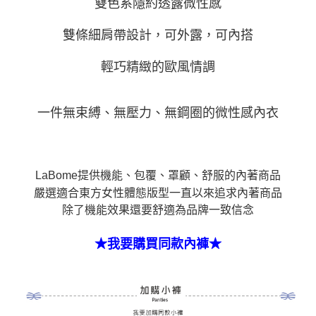
雙色系隱約透露微性感
恩沛科技股份有限公司將有權停止該用戶之使用額度並採取法律行動。
海外運費
查看運費
雙條細肩帶設計，可外露，可內搭
輕巧精緻的歐風情調
一件無束縛、無壓力、無鋼圈的微性感內衣
LaBome提供機能、包覆、罩顧、舒服的內著商品
嚴選適合東方女性體態版型一直以來追求內著商品
除了機能效果還要舒適為品牌一致信念
★我要購買同款內褲★