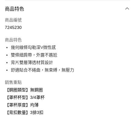
付款方式
商品特色
信用卡一次付款
商品編號
超商取貨付款
7245230
LINE Pay
商品特色
Apple Pay
幾何線條勾勒深V微性感
雙條細肩帶，外露不尷尬
悠遊付
背片雙層薄透材質設計
全盈+PAY
舒適貼合不綣曲，無束縛，無壓力
AFTEE先享後付
銷售重點
相關說明
【鋼圈類型】無鋼圈
【關於「AFTEE先享後付」】
【罩杯杯型】3/4罩杯
ATM付款
AFTEE先享後付是「在收到商品之後才付款」的支付方式。 讓您購物簡單
便利好安心！
【罩杯厚度】均薄
１．簡單：不需註冊會員、不需綁卡、不需儲值。
【背扣數量】3排3扣
運送方式
２．便利：只要手機號碼，簡訊認證，即可結帳。
３．安心：先確認商品／服務後，再付款。
全家取貨付款
每筆NT$80，滿NT$999(含以上)免運費
【「AFTEE先享後付」結帳流程】