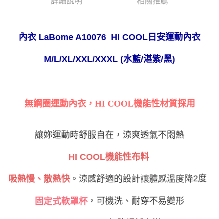
詳細說明
相關推薦
ATM／網路銀行／等多元方式進行付款，方視為交易完成。
萊爾富取貨付款
※ 請注意：結帳手續完成當下不需立刻繳費，但若您需要取消訂單，請聯絡
每筆NT$80
購買商品的店家。未經商家同意取消之訂單仍視為有效，需透過AFTEE先享
後付繳納相關費用。
日安運動內衣
內衣 LaBome A10076 HI COOL
付款後萊爾富取貨
※ 交易是否成功請以「AFTEE先享後付 」之結帳頁面顯示為準，若有關於
是否繳費成功／繳費後需取消欲退款等相關疑問，請聯繫「AFTEE先享後付
每筆NT$80
M/L/XL/XXL/XXXL (水藍/湛紫/黑)
客戶支援中心」
https://netprotections.freshdesk.com/support/home
7-11取貨付款
【注意事項】
１．透過由恩沛科技股份有限公司提供之「AFTEE先享後付」服務完成之交
每筆NT$80，滿NT$999(含以上)免運費
易，需依本服務之必要範圍內提供個人資料，並將交易相關給付款項請求債
無鋼圈運動內衣，HI COOL機能性材質採用
權轉讓予恩沛科技股份有限公司。
付款後7-11取貨
２．關於個人資料處理事宜，請瀏覽以下網址：
每筆NT$80，滿NT$999(含以上)免運費
https://aftee.tw/terms/#terms3
３．未成年的使用者請事先徵得法定代理人或監護人之同意方可使用
讓妳運動時舒服自在，涼爽透氣不悶熱
宅配
「AFTEE先享後付」，若未經同意申辦者引起之損失，本公司不負相關責
任。
每筆NT$80，滿NT$999(含以上)免運費
HI COOL
機能性布料
４．使用「AFTEE先享後付」時，將依據個別帳號之用戶狀況，依本公司即
時審查核予不同之上限額度；若仍有額度不足之情形，本公司將視審查結果
付款後門市自取
請求用戶進行身份認證。
2
度
吸熱慢、散熱快
。涼感舒適的設計讓體感溫度降
免運費
５．嚴禁一人註冊多個帳號或使用他人資訊註冊。若發現惡意使用之情形，
恩沛科技股份有限公司將有權停止該用戶之使用額度並採取法律行動。
海外運費
查看運費
，可機洗、耐穿不易變形
固定式軟罩杯