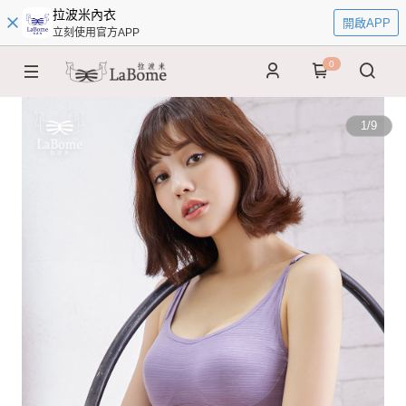
拉波米內衣
開啟APP
立刻使用官方APP
0
1
/
9