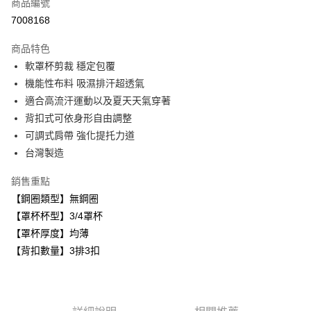
商品編號
超商取貨付款
7008168
LINE Pay
商品特色
Apple Pay
軟罩杯剪裁 穩定包覆
機能性布料 吸濕排汗超透氣
悠遊付
適合高流汗運動以及夏天天氣穿著
全盈+PAY
背扣式可依身形自由調整
可調式肩帶 強化提托力道
AFTEE先享後付
台灣製造
相關說明
【關於「AFTEE先享後付」】
銷售重點
ATM付款
AFTEE先享後付是「在收到商品之後才付款」的支付方式。 讓您購物簡單
便利好安心！
【鋼圈類型】無鋼圈
１．簡單：不需註冊會員、不需綁卡、不需儲值。
【罩杯杯型】3/4罩杯
運送方式
２．便利：只要手機號碼，簡訊認證，即可結帳。
【罩杯厚度】均薄
３．安心：先確認商品／服務後，再付款。
全家取貨付款
【背扣數量】3排3扣
每筆NT$80，滿NT$999(含以上)免運費
【「AFTEE先享後付」結帳流程】
１．於結帳方式選擇「AFTEE先享後付」後，將跳轉至「AFTEE先享後付」
付款後全家取貨
結帳頁面，進行簡訊認證並確認金額後，即可完成結帳。
２．訂單成立數日內，您將收到繳費通知簡訊。
每筆NT$80，滿NT$999(含以上)免運費
３．收到繳費通知簡訊後14天內，點擊此簡訊中的連結，可透過四大超商／