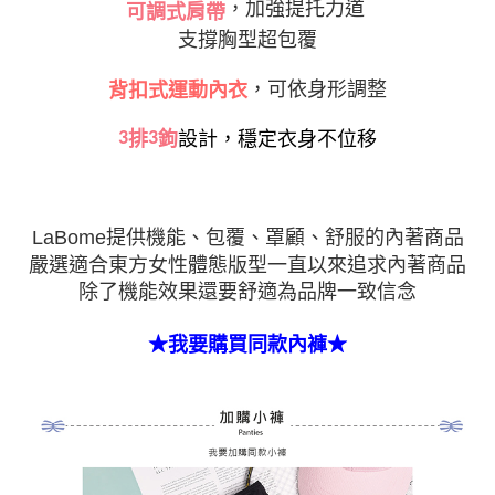
，加強提托力道
可調式肩帶
支撐胸型超包覆
，可依身形調整
背扣式運動內衣
3
排
3
鉤
設計，穩定衣身不位移
LaBome提供機能、包覆、罩顧、舒服的內著商品
嚴選適合東方女性體態版型一直以來追求內著商品
除了機能效果還要舒適為品牌一致信念
★我要購買同款內褲★