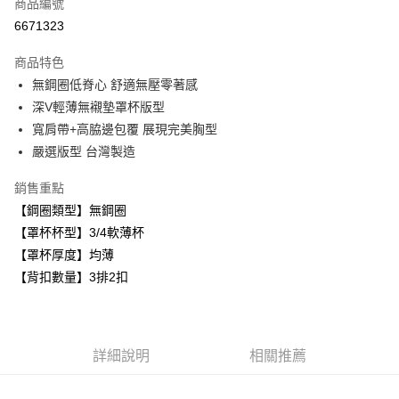
商品編號
超商取貨付款
6671323
LINE Pay
商品特色
Apple Pay
無鋼圈低脊心 舒適無壓零著感
深V輕薄無襯墊罩杯版型
悠遊付
寬肩帶+高脇邊包覆 展現完美胸型
全盈+PAY
嚴選版型 台灣製造
AFTEE先享後付
銷售重點
相關說明
【鋼圈類型】無鋼圈
【關於「AFTEE先享後付」】
【罩杯杯型】3/4軟薄杯
ATM付款
AFTEE先享後付是「在收到商品之後才付款」的支付方式。 讓您購物簡單
便利好安心！
【罩杯厚度】均薄
１．簡單：不需註冊會員、不需綁卡、不需儲值。
【背扣數量】3排2扣
運送方式
２．便利：只要手機號碼，簡訊認證，即可結帳。
３．安心：先確認商品／服務後，再付款。
全家取貨付款
每筆NT$80，滿NT$999(含以上)免運費
【「AFTEE先享後付」結帳流程】
１．於結帳方式選擇「AFTEE先享後付」後，將跳轉至「AFTEE先享後付」
詳細說明
相關推薦
付款後全家取貨
結帳頁面，進行簡訊認證並確認金額後，即可完成結帳。
２．訂單成立數日內，您將收到繳費通知簡訊。
每筆NT$80，滿NT$999(含以上)免運費
３．收到繳費通知簡訊後14天內，點擊此簡訊中的連結，可透過四大超商／