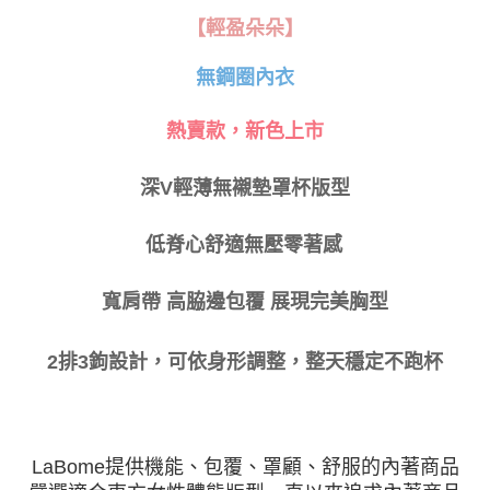
ATM／網路銀行／等多元方式進行付款，方視為交易完成。
【輕盈朵朵】
萊爾富取貨付款
※ 請注意：結帳手續完成當下不需立刻繳費，但若您需要取消訂單，請聯絡
每筆NT$80
購買商品的店家。未經商家同意取消之訂單仍視為有效，需透過AFTEE先享
無鋼圈內衣
後付繳納相關費用。
付款後萊爾富取貨
※ 交易是否成功請以「AFTEE先享後付 」之結帳頁面顯示為準，若有關於
是否繳費成功／繳費後需取消欲退款等相關疑問，請聯繫「AFTEE先享後付
每筆NT$80
熱賣款，新色上市
客戶支援中心」
https://netprotections.freshdesk.com/support/home
7-11取貨付款
【注意事項】
深
V
輕薄無襯墊罩杯版型
１．透過由恩沛科技股份有限公司提供之「AFTEE先享後付」服務完成之交
每筆NT$80，滿NT$999(含以上)免運費
易，需依本服務之必要範圍內提供個人資料，並將交易相關給付款項請求債
權轉讓予恩沛科技股份有限公司。
付款後7-11取貨
低脊心舒適無壓零著感
２．關於個人資料處理事宜，請瀏覽以下網址：
每筆NT$80，滿NT$999(含以上)免運費
https://aftee.tw/terms/#terms3
３．未成年的使用者請事先徵得法定代理人或監護人之同意方可使用
寬肩帶 高脇邊包覆 展現完美胸型
宅配
「AFTEE先享後付」，若未經同意申辦者引起之損失，本公司不負相關責
任。
每筆NT$80，滿NT$999(含以上)免運費
４．使用「AFTEE先享後付」時，將依據個別帳號之用戶狀況，依本公司即
2
排
3
鉤
設計，可依身形調整，
整天穩定不跑杯
時審查核予不同之上限額度；若仍有額度不足之情形，本公司將視審查結果
付款後門市自取
請求用戶進行身份認證。
免運費
５．嚴禁一人註冊多個帳號或使用他人資訊註冊。若發現惡意使用之情形，
恩沛科技股份有限公司將有權停止該用戶之使用額度並採取法律行動。
海外運費
查看運費
LaBome提供機能、包覆、罩顧、舒服的內著商品