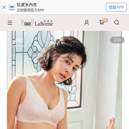
拉波米內衣
開啟APP
立刻使用官方APP
0
1
/
10