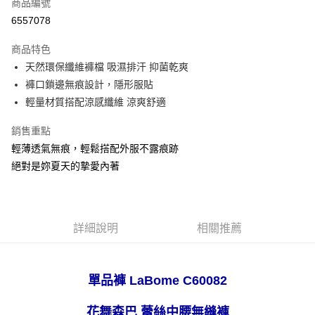
商品編號
超商取貨付款
6557078
LINE Pay
商品特色
Apple Pay
天然環保纖維褲檔 吸濕排汗 抑菌乾爽
褲口鎖邊無痕設計，隱形服貼
悠遊付
輕量材質搭配涼感纖維 涼爽舒適
全盈+PAY
銷售重點
AFTEE先享後付
輕薄透氣無痕，輕鬆搭配外服不露痕跡
相關說明
絕對是妳夏天的摯愛內著
【關於「AFTEE先享後付」】
ATM付款
AFTEE先享後付是「在收到商品之後才付款」的支付方式。 讓您購物簡單
便利好安心！
１．簡單：不需註冊會員、不需綁卡、不需儲值。
運送方式
２．便利：只要手機號碼，簡訊認證，即可結帳。
詳細說明
相關推薦
３．安心：先確認商品／服務後，再付款。
全家取貨付款
每筆NT$80，滿NT$999(含以上)免運費
【「AFTEE先享後付」結帳流程】
１．於結帳方式選擇「AFTEE先享後付」後，將跳轉至「AFTEE先享後付」
單品褲 LaBome C60082
付款後全家取貨
結帳頁面，進行簡訊認證並確認金額後，即可完成結帳。
２．訂單成立數日內，您將收到繳費通知簡訊。
每筆NT$80，滿NT$999(含以上)免運費
花舞森巴 蕾絲中腰無縫褲
３．收到繳費通知簡訊後14天內，點擊此簡訊中的連結，可透過四大超商／