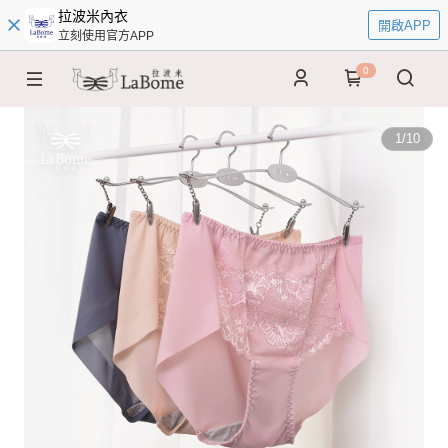
拉波米內衣
開啟APP
立刻使用官方APP
0
1
/
10