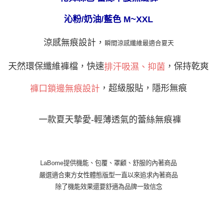
ATM／網路銀行／等多元方式進行付款，方視為交易完成。
萊爾富取貨付款
※ 請注意：結帳手續完成當下不需立刻繳費，但若您需要取消訂單，請聯絡
沁粉/奶油/藍色 M~XXL
每筆NT$80
購買商品的店家。未經商家同意取消之訂單仍視為有效，需透過AFTEE先享
後付繳納相關費用。
涼感無痕設計
，
最適合夏天
付款後萊爾富取貨
※ 交易是否成功請以「AFTEE先享後付 」之結帳頁面顯示為準，若有關於
瞬間涼感纖
維
是否繳費成功／繳費後需取消欲退款等相關疑問，請聯繫「AFTEE先享後付
每筆NT$80
客戶支援中心」
https://netprotections.freshdesk.com/support/home
天然環保纖維褲檔，快速
，保持乾爽
排汗吸濕、抑菌
7-11取貨付款
【注意事項】
１．透過由恩沛科技股份有限公司提供之「AFTEE先享後付」服務完成之交
，超級服貼，隱形無痕
每筆NT$80，滿NT$999(含以上)免運費
褲口鎖邊無痕設計
易，需依本服務之必要範圍內提供個人資料，並將交易相關給付款項請求債
權轉讓予恩沛科技股份有限公司。
付款後7-11取貨
２．關於個人資料處理事宜，請瀏覽以下網址：
每筆NT$80，滿NT$999(含以上)免運費
一款夏天摯愛
-
輕薄透氣的蕾絲無痕褲
https://aftee.tw/terms/#terms3
３．未成年的使用者請事先徵得法定代理人或監護人之同意方可使用
宅配
「AFTEE先享後付」，若未經同意申辦者引起之損失，本公司不負相關責
任。
每筆NT$80，滿NT$999(含以上)免運費
４．使用「AFTEE先享後付」時，將依據個別帳號之用戶狀況，依本公司即
LaBome提供機能、包覆、罩顧、舒服的內著商品
時審查核予不同之上限額度；若仍有額度不足之情形，本公司將視審查結果
付款後門市自取
請求用戶進行身份認證。
嚴選適合東方女性體態版型一直以來追求內著商品
免運費
５．嚴禁一人註冊多個帳號或使用他人資訊註冊。若發現惡意使用之情形，
除了機能效果還要舒適為品牌一致信念
恩沛科技股份有限公司將有權停止該用戶之使用額度並採取法律行動。
海外運費
查看運費