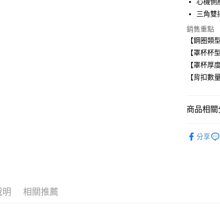
心機側
Apple Pay
三角雙
悠遊付
銷售重點
【鋼圈類
全盈+PAY
【罩杯杯型
AFTEE先
【罩杯厚
相關說明
【背扣數量
【關於「A
ATM付款
AFTEE
便利好安
１．簡單
商品相關分
２．便利
運送方式
３．安心
■ 有鋼圈
分享
全家取貨
【「AFT
✧罩杯分
每筆NT$8
１．於結帳
付」結帳
✧罩杯分
付款後全
２．訂單
✧罩杯分
３．收到繳
每筆NT$8
／ATM／
說明
相關推薦
✧顏色分
※ 請注意
萊爾富取
絡購買商品
│薄杯輕盈
先享後付
每筆NT$8