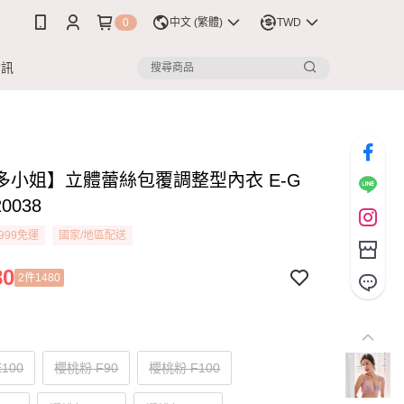
0
中文 (繁體)
TWD
資訊
多小姐】立體蕾絲包覆調整型內衣 E-G
0038
999免運
國家/地區配送
80
2件1480
100
櫻桃粉 F90
櫻桃粉 F100