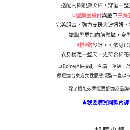
搭配
內襯親膚柔棉，穿著一整
U
型鋼圈設計
與腋下
三角
完美組合，強力支援大波妞妞，
讓胸型更加向前聚攏，身
4
排
4
鉤
設計，可依身形
衣身穩定一整天，更符合棉花
LaBome提供機能、包覆、罩顧、
嚴選適合東方女性體態版型一直以
除了機能效果還要舒適為品牌
★我要購買同款內褲