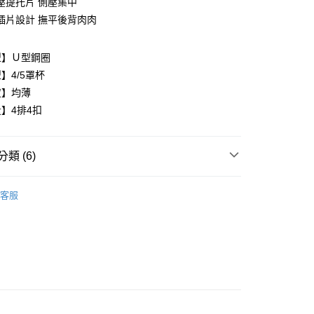
壓提托片 側壓集中
插片設計 撫平後背肉肉
型】Ｕ型鋼圈
】4/5罩杯
享後付
度】均薄
】4排4扣
FTEE先享後付」】
先享後付是「在收到商品之後才付款」的支付方式。 讓您購物簡單
心！
：不需註冊會員、不需綁卡、不需儲值。
類 (6)
：只要手機號碼，簡訊認證，即可結帳。
：先確認商品／服務後，再付款。
內衣
客服
付款
EE先享後付」結帳流程】
類
E罩杯
0，滿NT$999(含以上)免運費
方式選擇「AFTEE先享後付」後，將跳轉至「AFTEE先享後
頁面，進行簡訊認證並確認金額後，即可完成結帳。
類
F罩杯
家取貨
成立數日內，您將收到繳費通知簡訊。
類
G罩杯
費通知簡訊後14天內，點擊此簡訊中的連結，可透過四大超商
0，滿NT$999(含以上)免運費
網路銀行／等多元方式進行付款，方視為交易完成。
類
粉
：結帳手續完成當下不需立刻繳費，但若您需要取消訂單，請聯
貨付款
的店家。未經商家同意取消之訂單仍視為有效，需透過AFTEE
內衣│
繳納相關費用。
0