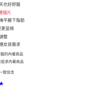
天也好舒服
雙插片
撫平腋下脂肪
型更苗條
調整
糖女孩需求
舒服的內著商品
來追求內著商品
一致信念
★