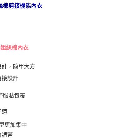
否成功請以「AFTEE先享後付 」之結帳頁面顯示為準，若有關於
姐 絲棉剪接機能內衣
功／繳費後需取消欲退款等相關疑問，請聯繫「AFTEE先享後
爾富取貨
援中心」
https://netprotections.freshdesk.com/support/home
0
項】
付款
恩沛科技股份有限公司提供之「AFTEE先享後付」服務完成之
依本服務之必要範圍內提供個人資料，並將交易相關給付款項請
0，滿NT$999(含以上)免運費
讓予恩沛科技股份有限公司。
個人資料處理事宜，請瀏覽以下網址：
1取貨
小姐絲棉內衣
ee.tw/terms/#terms3
0，滿NT$999(含以上)免運費
年的使用者請事先徵得法定代理人或監護人之同意方可使用
E先享後付」，若未經同意申辦者引起之損失，本公司不負相關責
設計，簡單大方
AFTEE先享後付」時，將依據個別帳號之用戶狀況，依本公司
0，滿NT$999(含以上)免運費
剪接設計
核予不同之上限額度；若仍有額度不足之情形，本公司將視審查
用戶進行身份認證。
市自取
一人註冊多個帳號或使用他人資訊註冊。若發現惡意使用之情
杯服貼包
覆
科技股份有限公司將有權停止該用戶之使用額度並採取法律行
查看運費
舒適
型更加集中
由調整