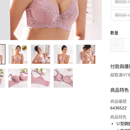
櫻桃粉 G
櫻桃粉 G
數量
付款與運
超取滿NT$
付款方式
商品特色
信用卡一
商品編號
6436522
超商取貨
商品特色
LINE Pay
Ｕ型鋼