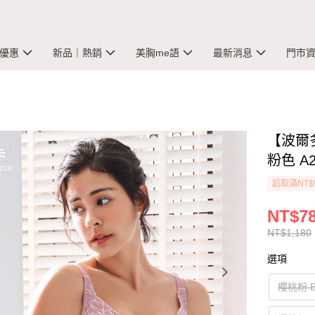
優惠
新品｜熱銷
美胸me語
最新消息
門市
【波爾
粉色 A2
超取滿NT$
NT$7
NT$1,180
選項
櫻桃粉 E