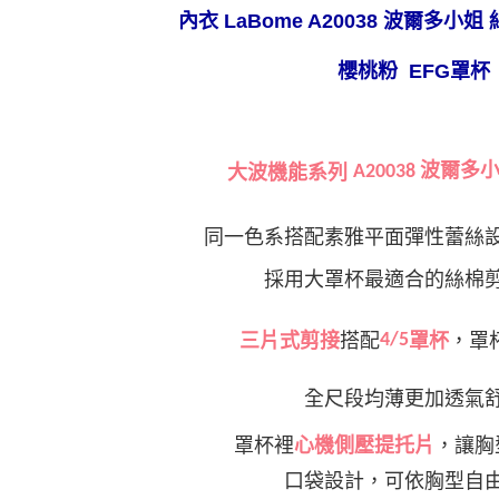
※ 交易是
內衣 LaBome A20038 波爾多小
是否繳費成
付款後萊
付客戶支
每筆NT$8
櫻桃粉 EFG罩杯
【注意事
7-11取貨
１．透過由
交易，需
每筆NT$8
求債權轉
２．關於
付款後7-1
波爾多
大波機能系列
A20038
https://aft
每筆NT$8
３．未成
「AFTE
同一色系搭配
素雅平面彈性蕾絲
宅配
任。
４．使用「
每筆NT$8
採用大罩杯最適合的絲棉
即時審查
結果請求
付款後門
５．嚴禁
三片式剪接
搭配
4/5
罩杯
，罩
免運費
形，恩沛
動。
海外運費
全尺段均薄更加
透氣
罩杯裡
心機側壓提托
片
，讓胸
口袋設計，可依胸型自