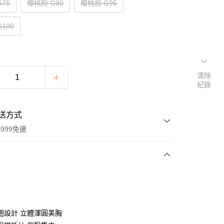
75
櫻桃粉 G90
櫻桃粉 G95
100
清除
紀錄
送方式
999免運
次付款
付款
圈設計 立體渾圓美胸