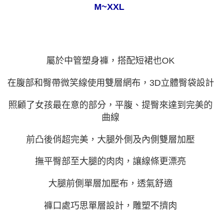
ATM／網路銀行／等多元方式進行付款，方視為交易完成。
M~XXL
萊爾富取貨付款
※ 請注意：結帳手續完成當下不需立刻繳費，但若您需要取消訂單，請聯絡
每筆NT$80
購買商品的店家。未經商家同意取消之訂單仍視為有效，需透過AFTEE先享
後付繳納相關費用。
付款後萊爾富取貨
※ 交易是否成功請以「AFTEE先享後付 」之結帳頁面顯示為準，若有關於
是否繳費成功／繳費後需取消欲退款等相關疑問，請聯繫「AFTEE先享後付
每筆NT$80
客戶支援中心」
https://netprotections.freshdesk.com/support/home
屬於中管塑身褲，搭配短裙也OK
7-11取貨付款
【注意事項】
在腹部和臀帶微笑線使用雙層網布，3D立體臀袋設計
１．透過由恩沛科技股份有限公司提供之「AFTEE先享後付」服務完成之交
每筆NT$80，滿NT$999(含以上)免運費
易，需依本服務之必要範圍內提供個人資料，並將交易相關給付款項請求債
權轉讓予恩沛科技股份有限公司。
付款後7-11取貨
照顧了女孩最在意的部分，平腹、提臀來達到完美的
２．關於個人資料處理事宜，請瀏覽以下網址：
每筆NT$80，滿NT$999(含以上)免運費
曲線
https://aftee.tw/terms/#terms3
３．未成年的使用者請事先徵得法定代理人或監護人之同意方可使用
宅配
「AFTEE先享後付」，若未經同意申辦者引起之損失，本公司不負相關責
前凸後俏超完美，大腿外側及內側雙層加壓
任。
每筆NT$80，滿NT$999(含以上)免運費
４．使用「AFTEE先享後付」時，將依據個別帳號之用戶狀況，依本公司即
撫平臀部至大腿的肉肉，讓線條更漂亮
時審查核予不同之上限額度；若仍有額度不足之情形，本公司將視審查結果
付款後門市自取
請求用戶進行身份認證。
免運費
５．嚴禁一人註冊多個帳號或使用他人資訊註冊。若發現惡意使用之情形，
大腿前側單層加壓布，透氣舒適
恩沛科技股份有限公司將有權停止該用戶之使用額度並採取法律行動。
海外運費
查看運費
褲口處巧思單層設計，雕塑不擠肉