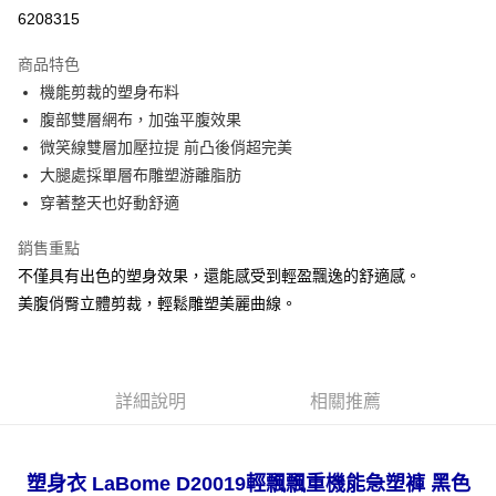
超商取貨付款
6208315
LINE Pay
商品特色
Apple Pay
機能剪裁的塑身布料
腹部雙層網布，加強平腹效果
悠遊付
微笑線雙層加壓拉提 前凸後俏超完美
全盈+PAY
大腿處採單層布雕塑游離脂肪
穿著整天也好動舒適
AFTEE先享後付
相關說明
銷售重點
【關於「AFTEE先享後付」】
不僅具有出色的塑身效果，還能感受到輕盈飄逸的舒適感。
ATM付款
AFTEE先享後付是「在收到商品之後才付款」的支付方式。 讓您購物簡單
便利好安心！
美腹俏臀立體剪裁，輕鬆雕塑美麗曲線。
１．簡單：不需註冊會員、不需綁卡、不需儲值。
運送方式
２．便利：只要手機號碼，簡訊認證，即可結帳。
３．安心：先確認商品／服務後，再付款。
全家取貨付款
每筆NT$80，滿NT$999(含以上)免運費
詳細說明
相關推薦
【「AFTEE先享後付」結帳流程】
１．於結帳方式選擇「AFTEE先享後付」後，將跳轉至「AFTEE先享後付」
付款後全家取貨
結帳頁面，進行簡訊認證並確認金額後，即可完成結帳。
２．訂單成立數日內，您將收到繳費通知簡訊。
每筆NT$80，滿NT$999(含以上)免運費
輕飄飄重機能急塑褲 黑色
塑身衣 LaBome
D20019
３．收到繳費通知簡訊後14天內，點擊此簡訊中的連結，可透過四大超商／