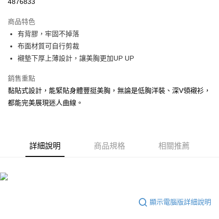
4876833
LINE Pay
商品特色
Apple Pay
有背膠，牢固不掉落
布面材質可自行剪裁
悠遊付
襯墊下厚上薄設計，讓美胸更加UP UP
全盈+PAY
銷售重點
AFTEE先享後付
黏貼式設計，能緊貼身體豐挺美胸，無論是低胸洋裝、深V領襯衫，
相關說明
都能完美展現迷人曲線。
【關於「AFTEE先享後付」】
ATM付款
AFTEE先享後付是「在收到商品之後才付款」的支付方式。 讓您購物簡單
便利好安心！
１．簡單：不需註冊會員、不需綁卡、不需儲值。
運送方式
２．便利：只要手機號碼，簡訊認證，即可結帳。
詳細說明
商品規格
相關推薦
３．安心：先確認商品／服務後，再付款。
全家取貨付款
每筆NT$80，滿NT$999(含以上)免運費
【「AFTEE先享後付」結帳流程】
１．於結帳方式選擇「AFTEE先享後付」後，將跳轉至「AFTEE先享後付」
付款後全家取貨
結帳頁面，進行簡訊認證並確認金額後，即可完成結帳。
２．訂單成立數日內，您將收到繳費通知簡訊。
每筆NT$80，滿NT$999(含以上)免運費
顯示電腦版詳細說明
３．收到繳費通知簡訊後14天內，點擊此簡訊中的連結，可透過四大超商／
ATM／網路銀行／等多元方式進行付款，方視為交易完成。
萊爾富取貨付款