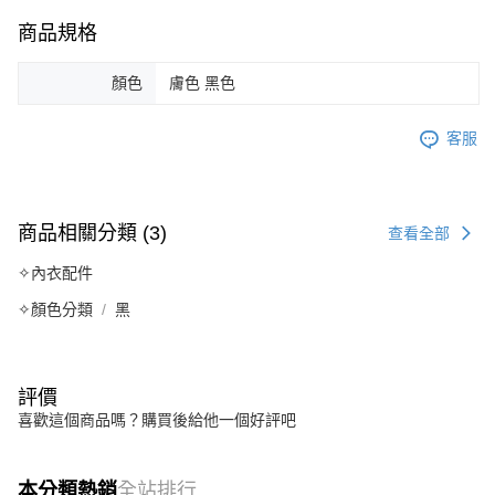
※ 請注意：結帳手續完成當下不需立刻繳費，但若您需要取消訂單，請聯絡
每筆NT$80
購買商品的店家。未經商家同意取消之訂單仍視為有效，需透過AFTEE先享
商品規格
後付繳納相關費用。
付款後萊爾富取貨
※ 交易是否成功請以「AFTEE先享後付 」之結帳頁面顯示為準，若有關於
顏色
膚色 黑色
是否繳費成功／繳費後需取消欲退款等相關疑問，請聯繫「AFTEE先享後付
每筆NT$80
客戶支援中心」
https://netprotections.freshdesk.com/support/home
客服
7-11取貨付款
【注意事項】
１．透過由恩沛科技股份有限公司提供之「AFTEE先享後付」服務完成之交
每筆NT$80，滿NT$999(含以上)免運費
易，需依本服務之必要範圍內提供個人資料，並將交易相關給付款項請求債
權轉讓予恩沛科技股份有限公司。
付款後7-11取貨
２．關於個人資料處理事宜，請瀏覽以下網址：
商品相關分類 (3)
查看全部
每筆NT$80，滿NT$999(含以上)免運費
https://aftee.tw/terms/#terms3
３．未成年的使用者請事先徵得法定代理人或監護人之同意方可使用
✧內衣配件
宅配
「AFTEE先享後付」，若未經同意申辦者引起之損失，本公司不負相關責
任。
✧顏色分類
黑
每筆NT$80，滿NT$999(含以上)免運費
４．使用「AFTEE先享後付」時，將依據個別帳號之用戶狀況，依本公司即
時審查核予不同之上限額度；若仍有額度不足之情形，本公司將視審查結果
付款後門市自取
請求用戶進行身份認證。
免運費
５．嚴禁一人註冊多個帳號或使用他人資訊註冊。若發現惡意使用之情形，
評價
恩沛科技股份有限公司將有權停止該用戶之使用額度並採取法律行動。
喜歡這個商品嗎？購買後給他一個好評吧
海外運費
查看運費
本分類熱銷
全站排行