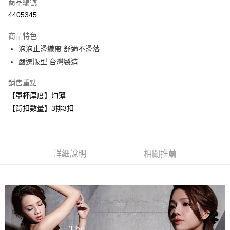
商品編號
超商取貨付款
4405345
LINE Pay
商品特色
Apple Pay
泡泡止滑織帶 舒適不滑落
嚴選版型 台灣製造
悠遊付
銷售重點
全盈+PAY
【罩杯厚度】均薄
AFTEE先享後付
【背扣數量】3排3扣
相關說明
【關於「AFTEE先享後付」】
ATM付款
AFTEE先享後付是「在收到商品之後才付款」的支付方式。 讓您購物簡單
便利好安心！
詳細說明
相關推薦
１．簡單：不需註冊會員、不需綁卡、不需儲值。
運送方式
２．便利：只要手機號碼，簡訊認證，即可結帳。
３．安心：先確認商品／服務後，再付款。
全家取貨付款
每筆NT$80，滿NT$999(含以上)免運費
【「AFTEE先享後付」結帳流程】
１．於結帳方式選擇「AFTEE先享後付」後，將跳轉至「AFTEE先享後付」
付款後全家取貨
結帳頁面，進行簡訊認證並確認金額後，即可完成結帳。
２．訂單成立數日內，您將收到繳費通知簡訊。
每筆NT$80，滿NT$999(含以上)免運費
３．收到繳費通知簡訊後14天內，點擊此簡訊中的連結，可透過四大超商／