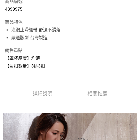
商品編號
超商取貨付款
4399975
LINE Pay
商品特色
Apple Pay
泡泡止滑織帶 舒適不滑落
嚴選版型 台灣製造
悠遊付
銷售重點
全盈+PAY
【罩杯厚度】均薄
AFTEE先享後付
【背扣數量】3排3扣
相關說明
【關於「AFTEE先享後付」】
ATM付款
AFTEE先享後付是「在收到商品之後才付款」的支付方式。 讓您購物簡單
便利好安心！
詳細說明
相關推薦
１．簡單：不需註冊會員、不需綁卡、不需儲值。
運送方式
２．便利：只要手機號碼，簡訊認證，即可結帳。
３．安心：先確認商品／服務後，再付款。
全家取貨付款
每筆NT$80，滿NT$999(含以上)免運費
【「AFTEE先享後付」結帳流程】
１．於結帳方式選擇「AFTEE先享後付」後，將跳轉至「AFTEE先享後付」
付款後全家取貨
結帳頁面，進行簡訊認證並確認金額後，即可完成結帳。
２．訂單成立數日內，您將收到繳費通知簡訊。
每筆NT$80，滿NT$999(含以上)免運費
３．收到繳費通知簡訊後14天內，點擊此簡訊中的連結，可透過四大超商／