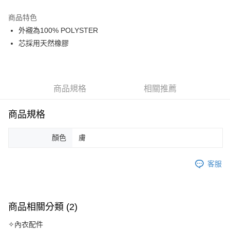
LINE Pay
商品特色
Apple Pay
外襯為100% POLYSTER
芯採用天然橡膠
悠遊付
全盈+PAY
AFTEE先享後付
商品規格
相關推薦
相關說明
【關於「AFTEE先享後付」】
商品規格
ATM付款
AFTEE先享後付是「在收到商品之後才付款」的支付方式。 讓您購物簡單
便利好安心！
１．簡單：不需註冊會員、不需綁卡、不需儲值。
顏色
膚
運送方式
２．便利：只要手機號碼，簡訊認證，即可結帳。
３．安心：先確認商品／服務後，再付款。
全家取貨付款
客服
每筆NT$80，滿NT$999(含以上)免運費
【「AFTEE先享後付」結帳流程】
１．於結帳方式選擇「AFTEE先享後付」後，將跳轉至「AFTEE先享後付」
付款後全家取貨
結帳頁面，進行簡訊認證並確認金額後，即可完成結帳。
２．訂單成立數日內，您將收到繳費通知簡訊。
每筆NT$80，滿NT$999(含以上)免運費
商品相關分類 (2)
３．收到繳費通知簡訊後14天內，點擊此簡訊中的連結，可透過四大超商／
ATM／網路銀行／等多元方式進行付款，方視為交易完成。
萊爾富取貨付款
✧內衣配件
※ 請注意：結帳手續完成當下不需立刻繳費，但若您需要取消訂單，請聯絡