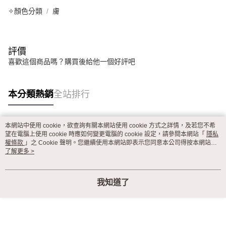
每筆NT$80
購買商品的店家。未經商家同意取消之訂單仍視為有效，需透過AFTEE先享
✧顏色分類
膚
後付繳納相關費用。
付款後萊爾富取貨
※ 交易是否成功請以「AFTEE先享後付 」之結帳頁面顯示為準，若有關於
是否繳費成功／繳費後需取消欲退款等相關疑問，請聯繫「AFTEE先享後付
每筆NT$80
客戶支援中心」
https://netprotections.freshdesk.com/support/home
評價
7-11取貨付款
喜歡這個商品嗎？購買後給他一個好評吧
【注意事項】
１．透過由恩沛科技股份有限公司提供之「AFTEE先享後付」服務完成之交
每筆NT$80，滿NT$999(含以上)免運費
易，需依本服務之必要範圍內提供個人資料，並將交易相關給付款項請求債
權轉讓予恩沛科技股份有限公司。
付款後7-11取貨
本分類熱銷
全站排行
２．關於個人資料處理事宜，請瀏覽以下網址：
每筆NT$80，滿NT$999(含以上)免運費
https://aftee.tw/terms/#terms3
３．未成年的使用者請事先徵得法定代理人或監護人之同意方可使用
宅配
本網站中使用 cookie，欲查詢有關本網站使用 cookie 方式之詳情，及若您不希
「AFTEE先享後付」，若未經同意申辦者引起之損失，本公司不負相關責
熱門標籤
望在電腦上使用 cookie 時應如何變更電腦的 cookie 設定，請參閱本網站「
隱私
任。
每筆NT$80，滿NT$999(含以上)免運費
權條款
」之 Cookie 聲明。您繼續使用本網站即表示您同意本公司得按本網站使
４．使用「AFTEE先享後付」時，將依據個別帳號之用戶狀況，依本公司即
用條款之 Cookie 聲明使用 cookie。
了解更多 >
時審查核予不同之上限額度；若仍有額度不足之情形，本公司將視審查結果
付款後門市自取
請求用戶進行身份認證。
免運費
５．嚴禁一人註冊多個帳號或使用他人資訊註冊。若發現惡意使用之情形，
恩沛科技股份有限公司將有權停止該用戶之使用額度並採取法律行動。
我知道了
海外運費
查看運費