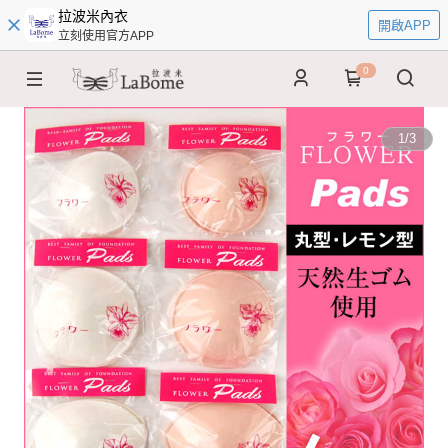
拉波米內衣
開啟APP
立刻使用官方APP
0
1
/
3