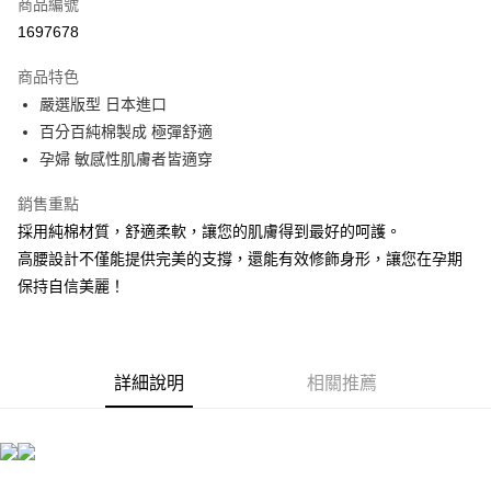
商品編號
超商取貨付款
1697678
LINE Pay
商品特色
Apple Pay
嚴選版型 日本進口
百分百純棉製成 極彈舒適
悠遊付
孕婦 敏感性肌膚者皆適穿
全盈+PAY
銷售重點
AFTEE先享後付
採用純棉材質，舒適柔軟，讓您的肌膚得到最好的呵護。
相關說明
高腰設計不僅能提供完美的支撐，還能有效修飾身形，讓您在孕期
【關於「AFTEE先享後付」】
保持自信美麗！
ATM付款
AFTEE先享後付是「在收到商品之後才付款」的支付方式。 讓您購物簡單
便利好安心！
１．簡單：不需註冊會員、不需綁卡、不需儲值。
運送方式
２．便利：只要手機號碼，簡訊認證，即可結帳。
３．安心：先確認商品／服務後，再付款。
全家取貨付款
詳細說明
相關推薦
每筆NT$80，滿NT$999(含以上)免運費
【「AFTEE先享後付」結帳流程】
１．於結帳方式選擇「AFTEE先享後付」後，將跳轉至「AFTEE先享後付」
付款後全家取貨
結帳頁面，進行簡訊認證並確認金額後，即可完成結帳。
２．訂單成立數日內，您將收到繳費通知簡訊。
每筆NT$80，滿NT$999(含以上)免運費
３．收到繳費通知簡訊後14天內，點擊此簡訊中的連結，可透過四大超商／