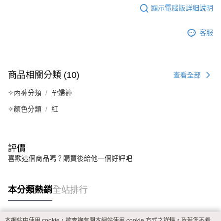
顯示電腦版詳細說明
ATM／網路銀行／等多元方式進行付款，方視為交易完成。
萊爾富取貨付款
※ 請注意：結帳手續完成當下不需立刻繳費，但若您需要取消訂單，請聯絡
每筆NT$80
購買商品的店家。未經商家同意取消之訂單仍視為有效，需透過AFTEE先享
客服
後付繳納相關費用。
付款後萊爾富取貨
※ 交易是否成功請以「AFTEE先享後付 」之結帳頁面顯示為準，若有關於
是否繳費成功／繳費後需取消欲退款等相關疑問，請聯繫「AFTEE先享後付
每筆NT$80
客戶支援中心」
https://netprotections.freshdesk.com/support/home
商品相關分類 (10)
查看全部
7-11取貨付款
【注意事項】
１．透過由恩沛科技股份有限公司提供之「AFTEE先享後付」服務完成之交
每筆NT$80，滿NT$999(含以上)免運費
✧內褲分類
孕婦褲
易，需依本服務之必要範圍內提供個人資料，並將交易相關給付款項請求債
權轉讓予恩沛科技股份有限公司。
付款後7-11取貨
✧顏色分類
紅
２．關於個人資料處理事宜，請瀏覽以下網址：
每筆NT$80，滿NT$999(含以上)免運費
https://aftee.tw/terms/#terms3
３．未成年的使用者請事先徵得法定代理人或監護人之同意方可使用
宅配
「AFTEE先享後付」，若未經同意申辦者引起之損失，本公司不負相關責
評價
任。
每筆NT$80，滿NT$999(含以上)免運費
喜歡這個商品嗎？購買後給他一個好評吧
４．使用「AFTEE先享後付」時，將依據個別帳號之用戶狀況，依本公司即
時審查核予不同之上限額度；若仍有額度不足之情形，本公司將視審查結果
付款後門市自取
請求用戶進行身份認證。
免運費
５．嚴禁一人註冊多個帳號或使用他人資訊註冊。若發現惡意使用之情形，
本分類熱銷
全站排行
恩沛科技股份有限公司將有權停止該用戶之使用額度並採取法律行動。
海外運費
查看運費
本網站中使用 cookie，欲查詢有關本網站使用 cookie 方式之詳情，及若您不希