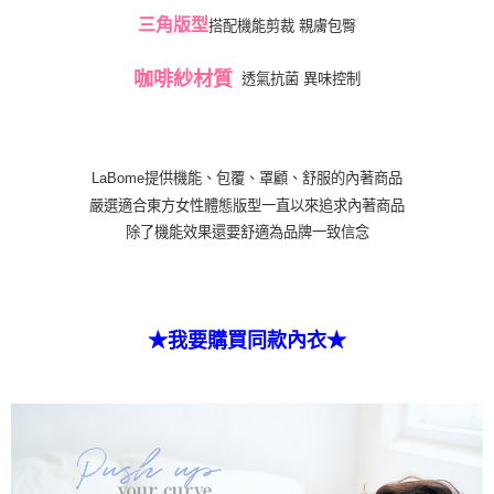
ATM／網路銀行／等多元方式進行付款，方視為交易完成。
三角版型
搭配機能剪裁 親膚包臀
萊爾富取貨付款
※ 請注意：結帳手續完成當下不需立刻繳費，但若您需要取消訂單，請聯絡
每筆NT$80
購買商品的店家。未經商家同意取消之訂單仍視為有效，需透過AFTEE先享
咖啡紗材質
後付繳納相關費用。
透氣抗菌
異味控制
付款後萊爾富取貨
※ 交易是否成功請以「AFTEE先享後付 」之結帳頁面顯示為準，若有關於
是否繳費成功／繳費後需取消欲退款等相關疑問，請聯繫「AFTEE先享後付
每筆NT$80
客戶支援中心」
https://netprotections.freshdesk.com/support/home
7-11取貨付款
【注意事項】
LaBome提供機能、包覆、罩顧、舒服的內著商品
１．透過由恩沛科技股份有限公司提供之「AFTEE先享後付」服務完成之交
每筆NT$80，滿NT$999(含以上)免運費
嚴選適合東方女性體態版型一直以來追求內著商品
易，需依本服務之必要範圍內提供個人資料，並將交易相關給付款項請求債
除了機能效果還要舒適為品牌一致信念
權轉讓予恩沛科技股份有限公司。
付款後7-11取貨
２．關於個人資料處理事宜，請瀏覽以下網址：
每筆NT$80，滿NT$999(含以上)免運費
https://aftee.tw/terms/#terms3
３．未成年的使用者請事先徵得法定代理人或監護人之同意方可使用
宅配
「AFTEE先享後付」，若未經同意申辦者引起之損失，本公司不負相關責
任。
★我要購買同款內衣★
每筆NT$80，滿NT$999(含以上)免運費
４．使用「AFTEE先享後付」時，將依據個別帳號之用戶狀況，依本公司即
時審查核予不同之上限額度；若仍有額度不足之情形，本公司將視審查結果
付款後門市自取
請求用戶進行身份認證。
免運費
５．嚴禁一人註冊多個帳號或使用他人資訊註冊。若發現惡意使用之情形，
恩沛科技股份有限公司將有權停止該用戶之使用額度並採取法律行動。
海外運費
查看運費