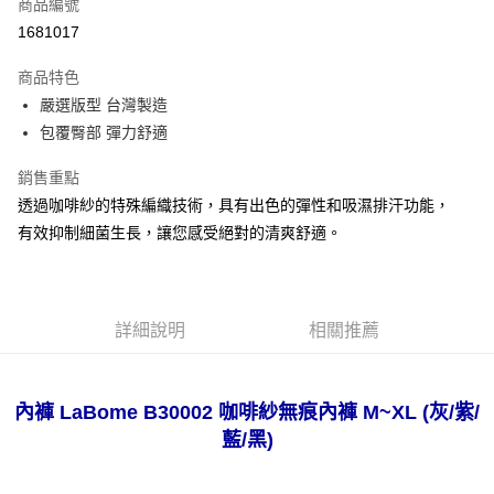
商品編號
超商取貨付款
1681017
LINE Pay
商品特色
Apple Pay
嚴選版型 台灣製造
包覆臀部 彈力舒適
悠遊付
銷售重點
全盈+PAY
透過咖啡紗的特殊編織技術，具有出色的彈性和吸濕排汗功能，
AFTEE先享後付
有效抑制細菌生長，讓您感受絕對的清爽舒適。
相關說明
【關於「AFTEE先享後付」】
ATM付款
AFTEE先享後付是「在收到商品之後才付款」的支付方式。 讓您購物簡單
便利好安心！
詳細說明
相關推薦
１．簡單：不需註冊會員、不需綁卡、不需儲值。
運送方式
２．便利：只要手機號碼，簡訊認證，即可結帳。
３．安心：先確認商品／服務後，再付款。
全家取貨付款
內褲 LaBome B30002 咖啡紗無痕內褲 M~XL (灰/紫/
每筆NT$80，滿NT$999(含以上)免運費
【「AFTEE先享後付」結帳流程】
１．於結帳方式選擇「AFTEE先享後付」後，將跳轉至「AFTEE先享後付」
藍/黑)
付款後全家取貨
結帳頁面，進行簡訊認證並確認金額後，即可完成結帳。
２．訂單成立數日內，您將收到繳費通知簡訊。
每筆NT$80，滿NT$999(含以上)免運費
３．收到繳費通知簡訊後14天內，點擊此簡訊中的連結，可透過四大超商／