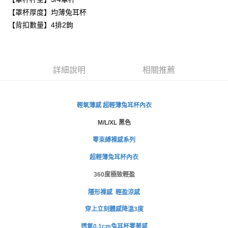
３．安心：先確認商品／服務後，再付款。
全家取貨付款
【罩杯厚度】均薄兔耳杯
每筆NT$80，滿NT$999(含以上)免運費
【「AFTEE先享後付」結帳流程】
【背扣數量】4排2鉤
１．於結帳方式選擇「AFTEE先享後付」後，將跳轉至「AFTEE先享後付」
付款後全家取貨
結帳頁面，進行簡訊認證並確認金額後，即可完成結帳。
２．訂單成立數日內，您將收到繳費通知簡訊。
每筆NT$80，滿NT$999(含以上)免運費
３．收到繳費通知簡訊後14天內，點擊此簡訊中的連結，可透過四大超商／
ATM／網路銀行／等多元方式進行付款，方視為交易完成。
萊爾富取貨付款
詳細說明
相關推薦
※ 請注意：結帳手續完成當下不需立刻繳費，但若您需要取消訂單，請聯絡
每筆NT$80
購買商品的店家。未經商家同意取消之訂單仍視為有效，需透過AFTEE先享
後付繳納相關費用。
付款後萊爾富取貨
※ 交易是否成功請以「AFTEE先享後付 」之結帳頁面顯示為準，若有關於
輕氧薄感
超輕薄兔耳杯內衣
是否繳費成功／繳費後需取消欲退款等相關疑問，請聯繫「AFTEE先享後付
每筆NT$80
客戶支援中心」
https://netprotections.freshdesk.com/support/home
M/L/XL 黑色
7-11取貨付款
【注意事項】
零束縛裸感系列
１．透過由恩沛科技股份有限公司提供之「AFTEE先享後付」服務完成之交
每筆NT$80，滿NT$999(含以上)免運費
易，需依本服務之必要範圍內提供個人資料，並將交易相關給付款項請求債
超輕薄兔耳杯內衣
權轉讓予恩沛科技股份有限公司。
付款後7-11取貨
２．關於個人資料處理事宜，請瀏覽以下網址：
360度極致輕盈
每筆NT$80，滿NT$999(含以上)免運費
https://aftee.tw/terms/#terms3
隱形裸感 輕盈涼感
３．未成年的使用者請事先徵得法定代理人或監護人之同意方可使用
宅配
「AFTEE先享後付」，若未經同意申辦者引起之損失，本公司不負相關責
穿上立刻體感降溫3度
任。
每筆NT$80，滿NT$999(含以上)免運費
４．使用「AFTEE先享後付」時，將依據個別帳號之用戶狀況，依本公司即
透氣0.1cm兔耳杯零著感