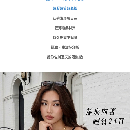
時審查核予不同之上限額度；若仍有額度不足之情形，本公司將視審查結果
付款後門市自取
請求用戶進行身份認證。
無壓無痕無縫線
免運費
５．嚴禁一人註冊多個帳號或使用他人資訊註冊。若發現惡意使用之情形，
恩沛科技股份有限公司將有權停止該用戶之使用額度並採取法律行動。
彷彿沒穿般自在
海外運費
查看運費
輕薄透氣材質
持久乾爽不黏膩
運動、生活好穿搭
讓你告別夏天的悶熱感!