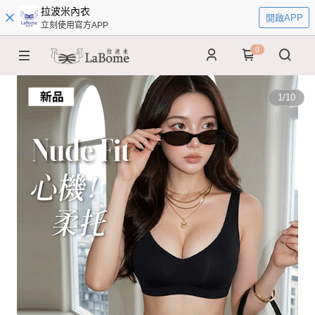
拉波米內衣
開啟APP
立刻使用官方APP
0
1
/
10