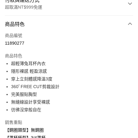
付款與運送方式
超取滿NT$999免運
付款方式
商品特色
信用卡一次付款
商品編號
超商取貨付款
11890277
LINE Pay
商品特色
Apple Pay
超輕薄兔耳杯內衣
隱形裸感 輕盈涼感
悠遊付
穿上立刻體感降溫3度
全盈+PAY
360ﾟFREE CUT剪裁設計
完美服貼胸型
AFTEE先享後付
無縫線設計享受裸感
相關說明
彷彿沒穿般自在
【關於「AFTEE先享後付」】
ATM付款
AFTEE先享後付是「在收到商品之後才付款」的支付方式。 讓您購物簡單
便利好安心！
銷售重點
１．簡單：不需註冊會員、不需綁卡、不需儲值。
【鋼圈類型】無鋼圈
運送方式
２．便利：只要手機號碼，簡訊認證，即可結帳。
【罩杯杯型】3/4罩杯