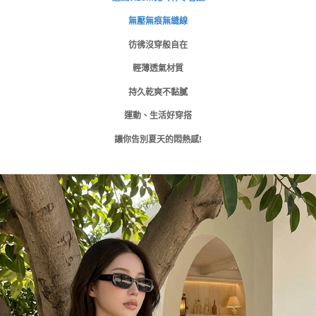
時審查核予不同之上限額度；若仍有額度不足之情形，本公司將視審查結果
付款後門市自取
請求用戶進行身份認證。
無壓無痕無縫線
免運費
５．嚴禁一人註冊多個帳號或使用他人資訊註冊。若發現惡意使用之情形，
恩沛科技股份有限公司將有權停止該用戶之使用額度並採取法律行動。
彷彿沒穿般自在
海外運費
查看運費
輕薄透氣材質
持久乾爽不黏膩
運動、生活好穿搭
讓你告別夏天的悶熱感!