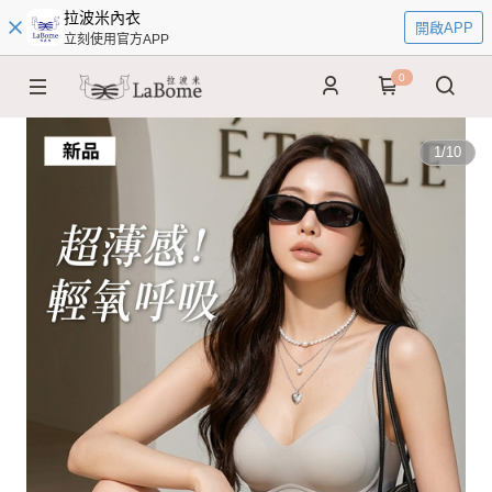
拉波米內衣
開啟APP
立刻使用官方APP
0
1
/
10