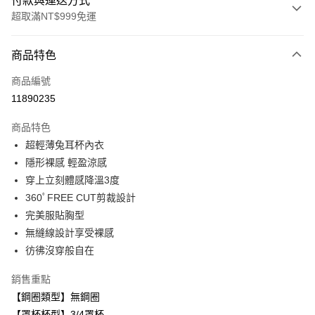
付款與運送方式
超取滿NT$999免運
付款方式
商品特色
信用卡一次付款
商品編號
超商取貨付款
11890235
LINE Pay
商品特色
Apple Pay
超輕薄兔耳杯內衣
隱形裸感 輕盈涼感
悠遊付
穿上立刻體感降溫3度
全盈+PAY
360ﾟFREE CUT剪裁設計
完美服貼胸型
AFTEE先享後付
無縫線設計享受裸感
相關說明
彷彿沒穿般自在
【關於「AFTEE先享後付」】
ATM付款
AFTEE先享後付是「在收到商品之後才付款」的支付方式。 讓您購物簡單
便利好安心！
銷售重點
１．簡單：不需註冊會員、不需綁卡、不需儲值。
【鋼圈類型】無鋼圈
運送方式
２．便利：只要手機號碼，簡訊認證，即可結帳。
【罩杯杯型】3/4罩杯