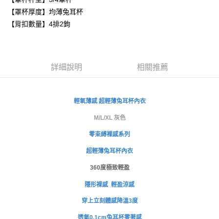
３．安心：先確認商品／服務後，再付款。
全家取貨付款
【罩杯厚度】均薄兔耳杯
每筆NT$80，滿NT$999(含以上)免運費
【「AFTEE先享後付」結帳流程】
【背扣數量】4排2鉤
１．於結帳方式選擇「AFTEE先享後付」後，將跳轉至「AFTEE先享後付」
付款後全家取貨
結帳頁面，進行簡訊認證並確認金額後，即可完成結帳。
２．訂單成立數日內，您將收到繳費通知簡訊。
每筆NT$80，滿NT$999(含以上)免運費
３．收到繳費通知簡訊後14天內，點擊此簡訊中的連結，可透過四大超商／
ATM／網路銀行／等多元方式進行付款，方視為交易完成。
萊爾富取貨付款
詳細說明
相關推薦
※ 請注意：結帳手續完成當下不需立刻繳費，但若您需要取消訂單，請聯絡
每筆NT$80
購買商品的店家。未經商家同意取消之訂單仍視為有效，需透過AFTEE先享
後付繳納相關費用。
付款後萊爾富取貨
※ 交易是否成功請以「AFTEE先享後付 」之結帳頁面顯示為準，若有關於
輕氧薄感
超輕薄兔耳杯內衣
是否繳費成功／繳費後需取消欲退款等相關疑問，請聯繫「AFTEE先享後付
每筆NT$80
客戶支援中心」
https://netprotections.freshdesk.com/support/home
M/L/XL 灰色
7-11取貨付款
【注意事項】
零束縛裸感系列
１．透過由恩沛科技股份有限公司提供之「AFTEE先享後付」服務完成之交
每筆NT$80，滿NT$999(含以上)免運費
易，需依本服務之必要範圍內提供個人資料，並將交易相關給付款項請求債
超輕薄兔耳杯內衣
權轉讓予恩沛科技股份有限公司。
付款後7-11取貨
２．關於個人資料處理事宜，請瀏覽以下網址：
360度極致輕盈
每筆NT$80，滿NT$999(含以上)免運費
https://aftee.tw/terms/#terms3
隱形裸感 輕盈涼感
３．未成年的使用者請事先徵得法定代理人或監護人之同意方可使用
宅配
「AFTEE先享後付」，若未經同意申辦者引起之損失，本公司不負相關責
穿上立刻體感降溫3度
任。
每筆NT$80，滿NT$999(含以上)免運費
４．使用「AFTEE先享後付」時，將依據個別帳號之用戶狀況，依本公司即
透氣0.1cm兔耳杯零著感