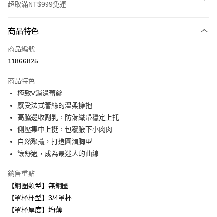
超取滿NT$999免運
付款方式
商品特色
信用卡一次付款
商品編號
超商取貨付款
11866825
LINE Pay
商品特色
Apple Pay
極致V鎖邊蕾絲
感受法式蕾絲的溫柔擁抱
悠遊付
高脇邊收副乳，防滑織帶穩定上托
全盈+PAY
側壓集中上挺，包覆腋下小肉肉
自然聚攏，打造圓潤胸型
AFTEE先享後付
讓舒適，成為最迷人的曲線
相關說明
【關於「AFTEE先享後付」】
銷售重點
ATM付款
AFTEE先享後付是「在收到商品之後才付款」的支付方式。 讓您購物簡單
便利好安心！
【鋼圈類型】無鋼圈
１．簡單：不需註冊會員、不需綁卡、不需儲值。
【罩杯杯型】3/4罩杯
運送方式
２．便利：只要手機號碼，簡訊認證，即可結帳。
【罩杯厚度】均薄
３．安心：先確認商品／服務後，再付款。
全家取貨付款