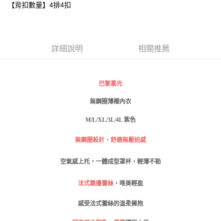
【背扣數量】4排4扣
每筆NT$80，滿NT$999(含以上)免運費
【「AFTEE先享後付」結帳流程】
１．於結帳方式選擇「AFTEE先享後付」後，將跳轉至「AFTEE先享後付」
付款後全家取貨
結帳頁面，進行簡訊認證並確認金額後，即可完成結帳。
２．訂單成立數日內，您將收到繳費通知簡訊。
每筆NT$80，滿NT$999(含以上)免運費
３．收到繳費通知簡訊後14天內，點擊此簡訊中的連結，可透過四大超商／
詳細說明
相關推薦
ATM／網路銀行／等多元方式進行付款，方視為交易完成。
萊爾富取貨付款
※ 請注意：結帳手續完成當下不需立刻繳費，但若您需要取消訂單，請聯絡
每筆NT$80
購買商品的店家。未經商家同意取消之訂單仍視為有效，需透過AFTEE先享
後付繳納相關費用。
巴黎慕光
付款後萊爾富取貨
※ 交易是否成功請以「AFTEE先享後付 」之結帳頁面顯示為準，若有關於
是否繳費成功／繳費後需取消欲退款等相關疑問，請聯繫「AFTEE先享後付
無鋼圈薄襯內衣
每筆NT$80
客戶支援中心」
https://netprotections.freshdesk.com/support/home
M/L/XL/3L/4L 紫色
7-11取貨付款
【注意事項】
１．透過由恩沛科技股份有限公司提供之「AFTEE先享後付」服務完成之交
每筆NT$80，滿NT$999(含以上)免運費
無鋼圈設計，舒適無壓迫感
易，需依本服務之必要範圍內提供個人資料，並將交易相關給付款項請求債
權轉讓予恩沛科技股份有限公司。
付款後7-11取貨
空氣感上托，一體成型罩杯，輕薄不勒
２．關於個人資料處理事宜，請瀏覽以下網址：
每筆NT$80，滿NT$999(含以上)免運費
https://aftee.tw/terms/#terms3
３．未成年的使用者請事先徵得法定代理人或監護人之同意方可使用
法式鎖邊蕾絲
，唯美輕盈
宅配
「AFTEE先享後付」，若未經同意申辦者引起之損失，本公司不負相關責
任。
每筆NT$80，滿NT$999(含以上)免運費
感受法式蕾絲的溫柔擁抱
４．使用「AFTEE先享後付」時，將依據個別帳號之用戶狀況，依本公司即
時審查核予不同之上限額度；若仍有額度不足之情形，本公司將視審查結果
付款後門市自取