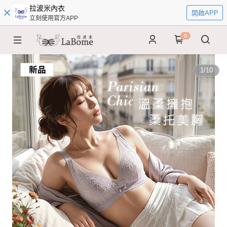
拉波米內衣
開啟APP
立刻使用官方APP
0
1
/
10