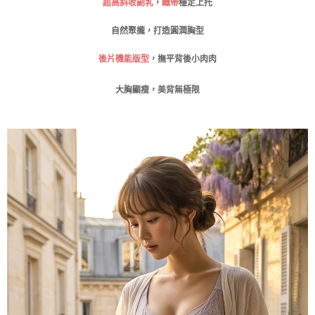
超高斜收副乳
，
織帶
穩定上托
請求用戶進行身份認證。
免運費
５．嚴禁一人註冊多個帳號或使用他人資訊註冊。若發現惡意使用之情形，
恩沛科技股份有限公司將有權停止該用戶之使用額度並採取法律行動。
自然聚攏，打造圓潤胸型
海外運費
查看運費
後片機能版型
，撫平背後小肉肉
大胸顯瘦，美背無極限