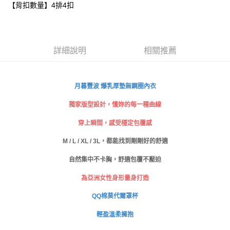
【背扣數量】4排4扣
每筆NT$80，滿NT$999(含以上)免運費
【「AFTEE先享後付」結帳流程】
１．於結帳方式選擇「AFTEE先享後付」後，將跳轉至「AFTEE先享後付」
付款後全家取貨
結帳頁面，進行簡訊認證並確認金額後，即可完成結帳。
２．訂單成立數日內，您將收到繳費通知簡訊。
每筆NT$80，滿NT$999(含以上)免運費
３．收到繳費通知簡訊後14天內，點擊此簡訊中的連結，可透過四大超商／
詳細說明
相關推薦
ATM／網路銀行／等多元方式進行付款，方視為交易完成。
萊爾富取貨付款
※ 請注意：結帳手續完成當下不需立刻繳費，但若您需要取消訂單，請聯絡
每筆NT$80
購買商品的店家。未經商家同意取消之訂單仍視為有效，需透過AFTEE先享
後付繳納相關費用。
月暮豐波 爆乳厚墊無鋼圈內衣
付款後萊爾富取貨
※ 交易是否成功請以「AFTEE先享後付 」之結帳頁面顯示為準，若有關於
是否繳費成功／繳費後需取消欲退款等相關疑問，請聯繫「AFTEE先享後付
獨家版型設計，懂妳的每一種曲線
每筆NT$80
客戶支援中心」
https://netprotections.freshdesk.com/support/home
穿上瞬間，感受穩定包覆感
7-11取貨付款
【注意事項】
１．透過由恩沛科技股份有限公司提供之「AFTEE先享後付」服務完成之交
M / L / XL / 3L，都能找到剛剛好的舒適
每筆NT$80，滿NT$999(含以上)免運費
易，需依本服務之必要範圍內提供個人資料，並將交易相關給付款項請求債
自然集中不卡胸，舒適包覆不壓迫
權轉讓予恩沛科技股份有限公司。
付款後7-11取貨
２．關於個人資料處理事宜，請瀏覽以下網址：
每筆NT$80，滿NT$999(含以上)免運費
為亞洲女性身形量身打造
https://aftee.tw/terms/#terms3
３．未成年的使用者請事先徵得法定代理人或監護人之同意方可使用
宅配
QQ棉莫代爾罩杯
「AFTEE先享後付」，若未經同意申辦者引起之損失，本公司不負相關責
任。
每筆NT$80，滿NT$999(含以上)免運費
輕盈溫柔擁抱
４．使用「AFTEE先享後付」時，將依據個別帳號之用戶狀況，依本公司即
時審查核予不同之上限額度；若仍有額度不足之情形，本公司將視審查結果
付款後門市自取