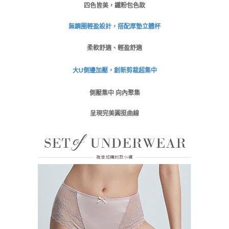
請求用戶進行身份認證。
四色皆美，鐵粉包色款
免運費
５．嚴禁一人註冊多個帳號或使用他人資訊註冊。若發現惡意使用之情形，
恩沛科技股份有限公司將有權停止該用戶之使用額度並採取法律行動。
無鋼圈輕盈設計，搭配厚墊立體杯
海外運費
查看運費
柔軟舒適、輕盈舒適
大U側邊
加壓
，創新剪裁超集中
側壓集中 向內聚集
呈現完美圓挺曲線