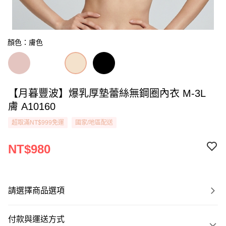
顏色：膚色
【月暮豐波】爆乳厚墊蕾絲無鋼圈內衣 M-3L
膚 A10160
超取滿NT$999免運
國家/地區配送
NT$980
請選擇商品選項
付款與運送方式