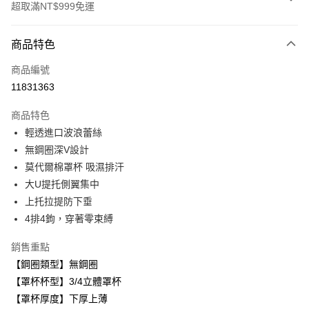
超取滿NT$999免運
付款方式
商品特色
信用卡一次付款
商品編號
超商取貨付款
11831363
LINE Pay
商品特色
Apple Pay
輕透進口波浪蕾絲
無鋼圈深V設計
悠遊付
莫代爾棉罩杯 吸濕排汗
全盈+PAY
大U提托側翼集中
上托拉提防下垂
AFTEE先享後付
4排4鉤，穿著零束縛
相關說明
【關於「AFTEE先享後付」】
銷售重點
ATM付款
AFTEE先享後付是「在收到商品之後才付款」的支付方式。 讓您購物簡單
便利好安心！
【鋼圈類型】無鋼圈
１．簡單：不需註冊會員、不需綁卡、不需儲值。
【罩杯杯型】3/4立體罩杯
運送方式
２．便利：只要手機號碼，簡訊認證，即可結帳。
【罩杯厚度】下厚上薄
３．安心：先確認商品／服務後，再付款。
全家取貨付款