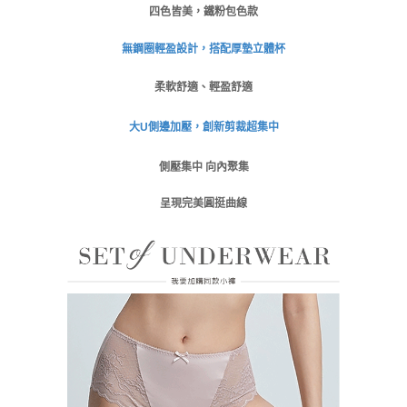
請求用戶進行身份認證。
四色皆美，鐵粉包色款
免運費
５．嚴禁一人註冊多個帳號或使用他人資訊註冊。若發現惡意使用之情形，
恩沛科技股份有限公司將有權停止該用戶之使用額度並採取法律行動。
無鋼圈輕盈設計，搭配厚墊立體杯
海外運費
查看運費
柔軟舒適、輕盈舒適
大U側邊
加壓
，創新剪裁超集中
側壓集中 向內聚集
呈現完美圓挺曲線