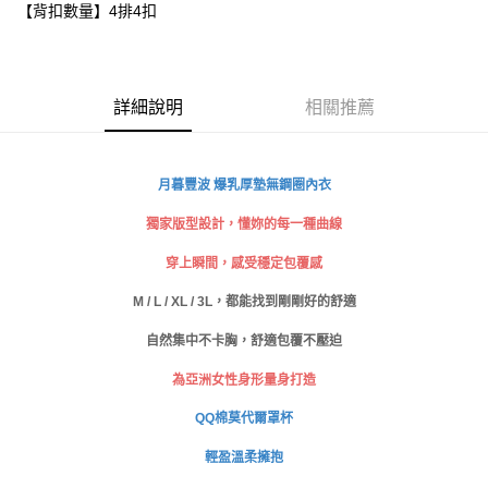
【背扣數量】4排4扣
每筆NT$80，滿NT$999(含以上)免運費
【「AFTEE先享後付」結帳流程】
１．於結帳方式選擇「AFTEE先享後付」後，將跳轉至「AFTEE先享後付」
付款後全家取貨
結帳頁面，進行簡訊認證並確認金額後，即可完成結帳。
２．訂單成立數日內，您將收到繳費通知簡訊。
每筆NT$80，滿NT$999(含以上)免運費
３．收到繳費通知簡訊後14天內，點擊此簡訊中的連結，可透過四大超商／
詳細說明
相關推薦
ATM／網路銀行／等多元方式進行付款，方視為交易完成。
萊爾富取貨付款
※ 請注意：結帳手續完成當下不需立刻繳費，但若您需要取消訂單，請聯絡
每筆NT$80
購買商品的店家。未經商家同意取消之訂單仍視為有效，需透過AFTEE先享
後付繳納相關費用。
月暮豐波 爆乳厚墊無鋼圈內衣
付款後萊爾富取貨
※ 交易是否成功請以「AFTEE先享後付 」之結帳頁面顯示為準，若有關於
是否繳費成功／繳費後需取消欲退款等相關疑問，請聯繫「AFTEE先享後付
獨家版型設計，懂妳的每一種曲線
每筆NT$80
客戶支援中心」
https://netprotections.freshdesk.com/support/home
穿上瞬間，感受穩定包覆感
7-11取貨付款
【注意事項】
１．透過由恩沛科技股份有限公司提供之「AFTEE先享後付」服務完成之交
每筆NT$80，滿NT$999(含以上)免運費
M / L / XL / 3L，都能找到剛剛好的舒適
易，需依本服務之必要範圍內提供個人資料，並將交易相關給付款項請求債
權轉讓予恩沛科技股份有限公司。
自然集中不卡胸，舒適包覆不壓迫
付款後7-11取貨
２．關於個人資料處理事宜，請瀏覽以下網址：
每筆NT$80，滿NT$999(含以上)免運費
https://aftee.tw/terms/#terms3
為亞洲女性身形量身打造
３．未成年的使用者請事先徵得法定代理人或監護人之同意方可使用
宅配
「AFTEE先享後付」，若未經同意申辦者引起之損失，本公司不負相關責
QQ棉莫代爾罩杯
任。
每筆NT$80，滿NT$999(含以上)免運費
４．使用「AFTEE先享後付」時，將依據個別帳號之用戶狀況，依本公司即
輕盈溫柔擁抱
時審查核予不同之上限額度；若仍有額度不足之情形，本公司將視審查結果
付款後門市自取