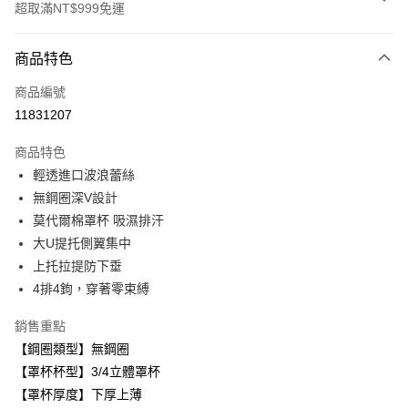
超取滿NT$999免運
付款方式
商品特色
信用卡一次付款
商品編號
超商取貨付款
11831207
LINE Pay
商品特色
Apple Pay
輕透進口波浪蕾絲
無鋼圈深V設計
悠遊付
莫代爾棉罩杯 吸濕排汗
全盈+PAY
大U提托側翼集中
上托拉提防下垂
AFTEE先享後付
4排4鉤，穿著零束縛
相關說明
【關於「AFTEE先享後付」】
銷售重點
ATM付款
AFTEE先享後付是「在收到商品之後才付款」的支付方式。 讓您購物簡單
便利好安心！
【鋼圈類型】無鋼圈
１．簡單：不需註冊會員、不需綁卡、不需儲值。
【罩杯杯型】3/4立體罩杯
運送方式
２．便利：只要手機號碼，簡訊認證，即可結帳。
【罩杯厚度】下厚上薄
３．安心：先確認商品／服務後，再付款。
全家取貨付款