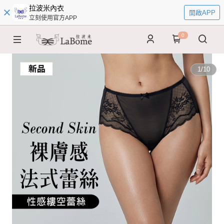
拉波米內衣
開啟APP
立刻使用官方APP
0
1
/
10