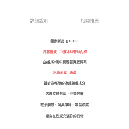
１．於結帳方式選擇「AFTEE先享後付」後，將跳轉至「AFTEE先享後付」
付款後全家取貨
結帳頁面，進行簡訊認證並確認金額後，即可完成結帳。
２．訂單成立數日內，您將收到繳費通知簡訊。
每筆NT$80，滿NT$999(含以上)免運費
３．收到繳費通知簡訊後14天內，點擊此簡訊中的連結，可透過四大超商／
詳細說明
相關推薦
ATM／網路銀行／等多元方式進行付款，方視為交易完成。
萊爾富取貨付款
※ 請注意：結帳手續完成當下不需立刻繳費，但若您需要取消訂單，請聯絡
每筆NT$80
購買商品的店家。未經商家同意取消之訂單仍視為有效，需透過AFTEE先享
後付繳納相關費用。
獨家新品 B
10160
付款後萊爾富取貨
※ 交易是否成功請以「AFTEE先享後付 」之結帳頁面顯示為準，若有關於
是否繳費成功／繳費後需取消欲退款等相關疑問，請聯繫「AFTEE先享後付
月暮豐波 中腰冰絲蕾絲內褲
每筆NT$80
客戶支援中心」
https://netprotections.freshdesk.com/support/home
中腰輕著寬版剪裁
白/膚/粉/黑
7-11取貨付款
【注意事項】
１．透過由恩沛科技股份有限公司提供之「AFTEE先享後付」服務完成之交
每筆NT$80，滿NT$999(含以上)免運費
絲滑
冰絲涼感
易，需依本服務之必要範圍內提供個人資料，並將交易相關給付款項請求債
權轉讓予恩沛科技股份有限公司。
付款後7-11取貨
設計為輕薄的涼感親膚成分
２．關於個人資料處理事宜，請瀏覽以下網址：
每筆NT$80，滿NT$999(含以上)免運費
https://aftee.tw/terms/#terms3
透膚立體剪裁，完美包覆
３．未成年的使用者請事先徵得法定代理人或監護人之同意方可使用
宅配
「AFTEE先享後付」，若未經同意申辦者引起之損失，本公司不負相關責
輕柔觸感、消臭淨味、吸濕涼感
任。
每筆NT$80，滿NT$999(含以上)免運費
４．使用「AFTEE先享後付」時，將依據個別帳號之用戶狀況，依本公司即
讓自在性感充滿你的日常
時審查核予不同之上限額度；若仍有額度不足之情形，本公司將視審查結果
付款後門市自取
請求用戶進行身份認證。
免運費
５．嚴禁一人註冊多個帳號或使用他人資訊註冊。若發現惡意使用之情形，