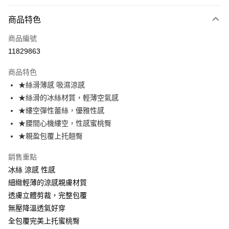
付款方式
商品特色
信用卡一次付款
商品編號
超商取貨付款
11829863
LINE Pay
商品特色
Apple Pay
★絲滑薄感 吸濕涼感
★絲滑的冰絲材質，輕薄空氣感
悠遊付
★縷空彈性蕾絲，優雅性感
全盈+PAY
★腰間心機縷空，性感蜜桃臀
★親盈包覆上托翹臀
AFTEE先享後付
相關說明
銷售重點
【關於「AFTEE先享後付」】
冰絲 涼感 性感
ATM付款
AFTEE先享後付是「在收到商品之後才付款」的支付方式。 讓您購物簡單
便利好安心！
細緻輕薄的涼感親膚材質
１．簡單：不需註冊會員、不需綁卡、不需儲值。
透膚立體剪裁，完整包覆
運送方式
２．便利：只要手機號碼，簡訊認證，即可結帳。
無壓降溫透氣好穿
３．安心：先確認商品／服務後，再付款。
全家取貨付款
全包覆完美上托蜜桃臀
每筆NT$80，滿NT$999(含以上)免運費
【「AFTEE先享後付」結帳流程】