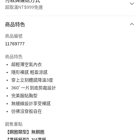
付款與運送方式
超取滿NT$999免運
付款方式
商品特色
信用卡一次付款
商品編號
超商取貨付款
11769777
LINE Pay
商品特色
Apple Pay
超輕薄空氣內衣
隱形裸感 輕盈涼感
悠遊付
穿上立刻體感降溫3度
全盈+PAY
360ﾟ一片到底剪裁設計
完美服貼胸型
AFTEE先享後付
無縫線設計享受裸感
相關說明
彷彿沒穿般自在
【關於「AFTEE先享後付」】
ATM付款
AFTEE先享後付是「在收到商品之後才付款」的支付方式。 讓您購物簡單
便利好安心！
銷售重點
１．簡單：不需註冊會員、不需綁卡、不需儲值。
【鋼圈類型】無鋼圈
運送方式
２．便利：只要手機號碼，簡訊認證，即可結帳。
【罩杯杯型】3/4罩杯