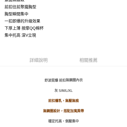
３．安心：先確認商品／服務後，再付款。
全家取貨付款
前扣往前聚攏胸型
每筆NT$80，滿NT$999(含以上)免運費
【「AFTEE先享後付」結帳流程】
胸型瞬間集中
１．於結帳方式選擇「AFTEE先享後付」後，將跳轉至「AFTEE先享後付」
付款後全家取貨
一扣即爆的升級效果
結帳頁面，進行簡訊認證並確認金額後，即可完成結帳。
２．訂單成立數日內，您將收到繳費通知簡訊。
每筆NT$80，滿NT$999(含以上)免運費
下厚上薄 按摩QQ棉杯
３．收到繳費通知簡訊後14天內，點擊此簡訊中的連結，可透過四大超商／
集中托高 深V立現
ATM／網路銀行／等多元方式進行付款，方視為交易完成。
萊爾富取貨付款
※ 請注意：結帳手續完成當下不需立刻繳費，但若您需要取消訂單，請聯絡
每筆NT$80
購買商品的店家。未經商家同意取消之訂單仍視為有效，需透過AFTEE先享
後付繳納相關費用。
付款後萊爾富取貨
※ 交易是否成功請以「AFTEE先享後付 」之結帳頁面顯示為準，若有關於
詳細說明
相關推薦
是否繳費成功／繳費後需取消欲退款等相關疑問，請聯繫「AFTEE先享後付
每筆NT$80
客戶支援中心」
https://netprotections.freshdesk.com/support/home
7-11取貨付款
【注意事項】
無鋼圈內衣
舒波挺爆 前扣
１．透過由恩沛科技股份有限公司提供之「AFTEE先享後付」服務完成之交
每筆NT$80，滿NT$999(含以上)免運費
易，需依本服務之必要範圍內提供個人資料，並將交易相關給付款項請求債
灰 S/M/L/XL
權轉讓予恩沛科技股份有限公司。
付款後7-11取貨
２．關於個人資料處理事宜，請瀏覽以下網址：
每筆NT$80，滿NT$999(含以上)免運費
前扣爆乳，無壓無痕
https://aftee.tw/terms/#terms3
３．未成年的使用者請事先徵得法定代理人或監護人之同意方可使用
宅配
無鋼圈
設計，搭配加寬肩帶
「AFTEE先享後付」，若未經同意申辦者引起之損失，本公司不負相關責
任。
每筆NT$80，滿NT$999(含以上)免運費
穩定托高，側壓集中
４．使用「AFTEE先享後付」時，將依據個別帳號之用戶狀況，依本公司即