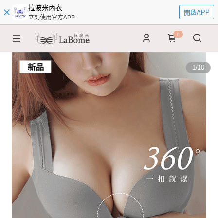
拉波米內衣
開啟APP
立刻使用官方APP
0
1
/
10