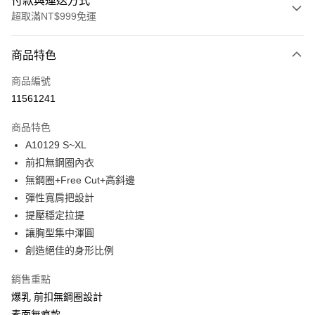
付款與運送方式
超取滿NT$999免運
付款方式
商品特色
信用卡一次付款
商品編號
超商取貨付款
11561241
LINE Pay
商品特色
Apple Pay
A10129 S~XL
前扣無鋼圈內衣
悠遊付
無鋼圈+Free Cut+高斜邊
全盈+PAY
彈性寬肩把設計
提壓穩定拉提
AFTEE先享後付
讓胸型集中渾圓
相關說明
創造絕佳的身形比例
【關於「AFTEE先享後付」】
ATM付款
AFTEE先享後付是「在收到商品之後才付款」的支付方式。 讓您購物簡單
便利好安心！
銷售重點
１．簡單：不需註冊會員、不需綁卡、不需儲值。
爆乳 前扣無鋼圈設計
運送方式
２．便利：只要手機號碼，簡訊認證，即可結帳。
素面無痕款