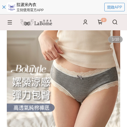
拉波米內衣
開啟APP
立刻使用官方APP
0
1
/
10