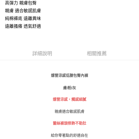
高彈力 親膚包臀
１．於結帳方式選擇「AFTEE先享後付」後，將跳轉至「AFTEE先享後付」
付款後全家取貨
親膚 適合敏感肌膚
結帳頁面，進行簡訊認證並確認金額後，即可完成結帳。
２．訂單成立數日內，您將收到繳費通知簡訊。
每筆NT$80，滿NT$999(含以上)免運費
純棉褲底 遠離異味
３．收到繳費通知簡訊後14天內，點擊此簡訊中的連結，可透過四大超商／
遠離搔癢 透氣舒適
ATM／網路銀行／等多元方式進行付款，方視為交易完成。
萊爾富取貨付款
※ 請注意：結帳手續完成當下不需立刻繳費，但若您需要取消訂單，請聯絡
每筆NT$80
購買商品的店家。未經商家同意取消之訂單仍視為有效，需透過AFTEE先享
後付繳納相關費用。
付款後萊爾富取貨
※ 交易是否成功請以「AFTEE先享後付 」之結帳頁面顯示為準，若有關於
詳細說明
相關推薦
是否繳費成功／繳費後需取消欲退款等相關疑問，請聯繫「AFTEE先享後付
每筆NT$80
客戶支援中心」
https://netprotections.freshdesk.com/support/home
7-11取貨付款
【注意事項】
涼感低腰包臀內褲
嫘營
１．透過由恩沛科技股份有限公司提供之「AFTEE先享後付」服務完成之交
每筆NT$80，滿NT$999(含以上)免運費
易，需依本服務之必要範圍內提供個人資料，並將交易相關給付款項請求債
膚/粉/灰
權轉讓予恩沛科技股份有限公司。
付款後7-11取貨
２．關於個人資料處理事宜，請瀏覽以下網址：
每筆NT$80，滿NT$999(含以上)免運費
https://aftee.tw/terms/#terms3
嫘營涼感
，觸感細膩
３．未成年的使用者請事先徵得法定代理人或監護人之同意方可使用
宅配
「AFTEE先享後付」，若未經同意申辦者引起之損失，本公司不負相關責
親膚適合敏感肌膚
任。
每筆NT$80，滿NT$999(含以上)免運費
４．使用「AFTEE先享後付」時，將依據個別帳號之用戶狀況，依本公司即
蕾絲褲頭修飾
不勒肚
時審查核予不同之上限額度；若仍有額度不足之情形，本公司將視審查結果
付款後門市自取
請求用戶進行身份認證。
給你零著點的舒適自在
免運費
５．嚴禁一人註冊多個帳號或使用他人資訊註冊。若發現惡意使用之情形，