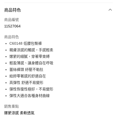
付款方式
商品特色
信用卡一次付款
商品編號
超商取貨付款
11527064
LINE Pay
商品特色
Apple Pay
C60148 低腰包臀褲
親膚涼感的觸感，手感輕柔
悠遊付
嫘縈的細膩，穿著零束縛
全盈+PAY
輕盈薄感、讓身體自在呼吸
蕾絲褲頭 紓壓不勒肚
AFTEE先享後付
給妳零著感的舒適自在
相關說明
高彈性 舒適不易變形
【關於「AFTEE先享後付」】
ATM付款
AFTEE先享後付是「在收到商品之後才付款」的支付方式。 讓您購物簡單
彈性恢復性極好，不易變形
便利好安心！
彈性大適合各種身材曲線
１．簡單：不需註冊會員、不需綁卡、不需儲值。
運送方式
２．便利：只要手機號碼，簡訊認證，即可結帳。
銷售重點
３．安心：先確認商品／服務後，再付款。
全家取貨付款
嫘縈涼感 柔軟透氣
每筆NT$80，滿NT$999(含以上)免運費
【「AFTEE先享後付」結帳流程】