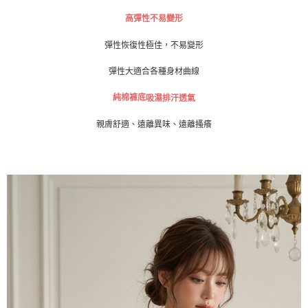
恩沛科技股份有限公司將有權停止該用戶之使用額度並採取法律行動。
高彈性
不易變形
海外運費
查看運費
彈性恢復性極佳，不易變形
彈性大適合各種身材曲線
純棉褲底
吸濕排汗透氣
親膚舒適、遠離異味、遠離搔癢