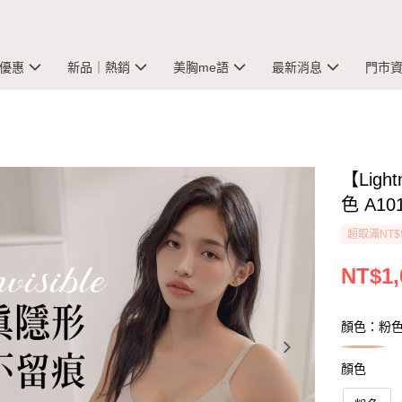
優惠
新品｜熱銷
美胸me語
最新消息
門市
【Lig
色 A10
超取滿NT$
NT$1,
顏色：粉
顏色