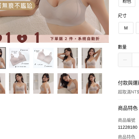
粉色
尺寸
M
數量
付款與運
超取滿NT$
付款方式
商品特色
信用卡一
商品編號
11228180
超商取貨
商品特色