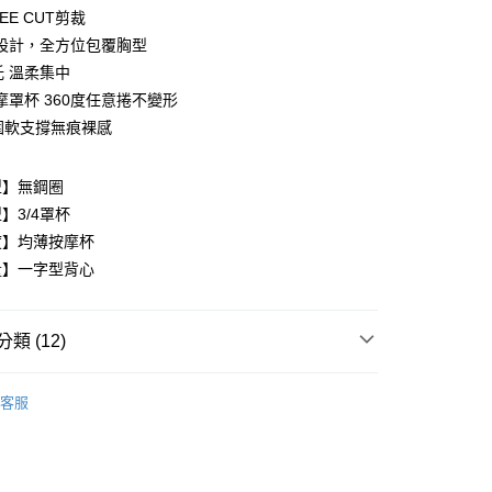
EE CUT剪裁
設計，全方位包覆胸型
托 溫柔集中
摩罩杯 360度任意捲不變形
圍軟支撐無痕裸感
享後付
型】無鋼圈
】3/4罩杯
FTEE先享後付」】
度】均薄按摩杯
先享後付是「在收到商品之後才付款」的支付方式。 讓您購物簡單
心！
量】一字型背心
：不需註冊會員、不需綁卡、不需儲值。
：只要手機號碼，簡訊認證，即可結帳。
：先確認商品／服務後，再付款。
類 (12)
付款
EE先享後付」結帳流程】
0，滿NT$999(含以上)免運費
方式選擇「AFTEE先享後付」後，將跳轉至「AFTEE先享後
內衣
頁面，進行簡訊認證並確認金額後，即可完成結帳。
客服
家取貨
️24H零著感
成立數日內，您將收到繳費通知簡訊。
費通知簡訊後14天內，點擊此簡訊中的連結，可透過四大超商
0，滿NT$999(含以上)免運費
類
A罩杯
網路銀行／等多元方式進行付款，方視為交易完成。
：結帳手續完成當下不需立刻繳費，但若您需要取消訂單，請聯
貨付款