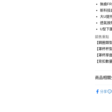
LINE Pay
無痕FR
新科技
Apple Pay
大U提
悠遊付
透氣按
U型下
全盈+PAY
銷售重點
AFTEE先
【鋼圈類
相關說明
【罩杯杯型
【關於「A
ATM付款
【罩杯厚
AFTEE
便利好安
【背扣數
１．簡單
２．便利
運送方式
３．安心
商品相關分
全家取貨
【「AFT
每筆NT$8
１．於結帳
■ 無鋼圈
付」結帳
分享
付款後全
無痕系列☁
２．訂單
３．收到繳
每筆NT$8
✧罩杯分
／ATM／
※ 請注意
萊爾富取