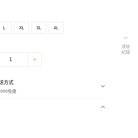
L
XL
3L
4L
清除
紀錄
送方式
999免運
次付款
付款