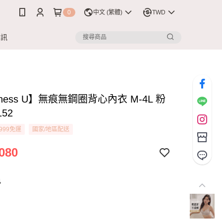
0
中文 (繁體)
TWD
資訊
htness U】無痕無鋼圈背心內衣 M-4L 粉
152
999免運
國家/地區配送
080
色