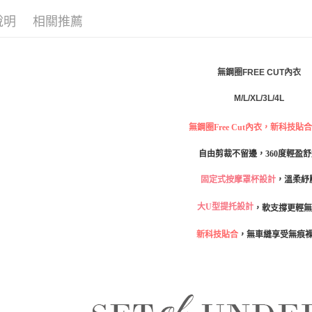
✧罩杯分
絡購買商品
先享後付
每筆NT$8
說明
相關推薦
✧罩杯分
※ 交易是
是否繳費成
付款後萊
✧罩杯分
付客戶支
每筆NT$8
✧罩杯分
無鋼圈FREE CUT內衣
【注意事
7-11取貨
✧顏色分
１．透過由
M/L/XL/3L/4L
交易，需
每筆NT$8
新品｜NEW
求債權轉
無鋼圈Free Cut內衣，新科技貼
２．關於
付款後7-1
│素面內衣
https://aft
每筆NT$8
自由剪裁不留邊，360度輕盈舒
３．未成
│薄杯輕盈
「AFTE
宅配
任。
固定式按摩罩杯設計
，溫柔紓
夏日降溫
４．使用「
每筆NT$8
即時審查
大U型提托設計
，軟支撐更輕無
結果請求
付款後門
５．嚴禁
新科技貼合
，無車縫享受無痕
免運費
形，恩沛
動。
海外運費