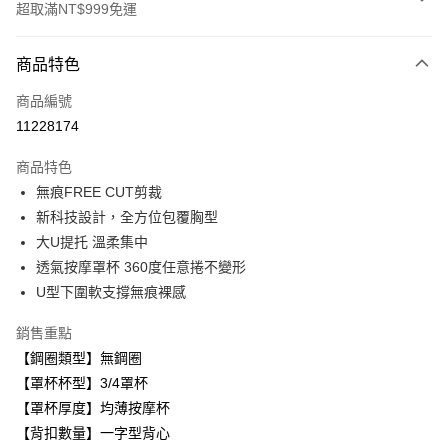
超取滿NT$999免運
付款方式
商品特色
信用卡一次付款
商品編號
超商取貨付款
11228174
LINE Pay
商品特色
Apple Pay
無痕FREE CUT剪裁
新科技設計，全方位包覆胸型
悠遊付
大U提托 溫柔集中
全盈+PAY
透氣按摩罩杯 360度任意捲不變形
U型下圍軟支撐無痕裸感
AFTEE先享後付
相關說明
銷售重點
【關於「AFTEE先享後付」】
【鋼圈類型】無鋼圈
ATM付款
AFTEE先享後付是「在收到商品之後才付款」的支付方式。 讓您購物簡單
便利好安心！
【罩杯杯型】3/4罩杯
１．簡單：不需註冊會員、不需綁卡、不需儲值。
【罩杯厚度】均薄按摩杯
運送方式
２．便利：只要手機號碼，簡訊認證，即可結帳。
【背扣數量】一字型背心
３．安心：先確認商品／服務後，再付款。
全家取貨付款