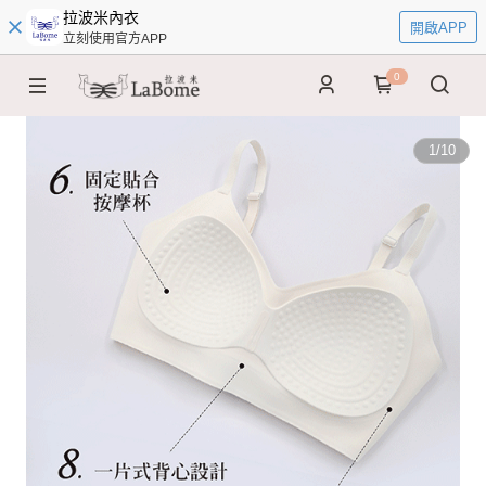
拉波米內衣
開啟APP
立刻使用官方APP
0
1
/
10