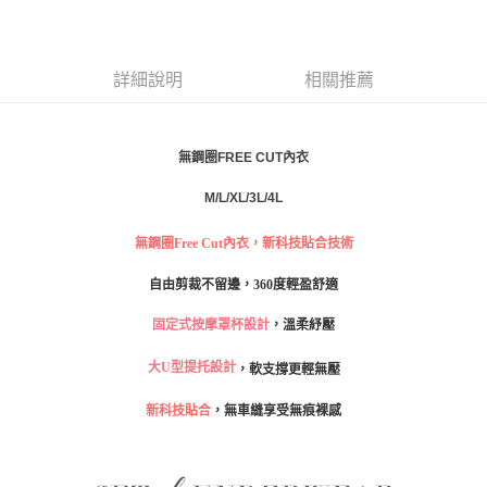
每筆NT$80，滿NT$999(含以上)免運費
【「AFTEE先享後付」結帳流程】
１．於結帳方式選擇「AFTEE先享後付」後，將跳轉至「AFTEE先享後付」
付款後全家取貨
結帳頁面，進行簡訊認證並確認金額後，即可完成結帳。
詳細說明
相關推薦
２．訂單成立數日內，您將收到繳費通知簡訊。
每筆NT$80，滿NT$999(含以上)免運費
３．收到繳費通知簡訊後14天內，點擊此簡訊中的連結，可透過四大超商／
ATM／網路銀行／等多元方式進行付款，方視為交易完成。
萊爾富取貨付款
※ 請注意：結帳手續完成當下不需立刻繳費，但若您需要取消訂單，請聯絡
無鋼圈FREE CUT內衣
每筆NT$80
購買商品的店家。未經商家同意取消之訂單仍視為有效，需透過AFTEE先享
後付繳納相關費用。
M/L/XL/3L/4L
付款後萊爾富取貨
※ 交易是否成功請以「AFTEE先享後付 」之結帳頁面顯示為準，若有關於
是否繳費成功／繳費後需取消欲退款等相關疑問，請聯繫「AFTEE先享後付
每筆NT$80
客戶支援中心」
https://netprotections.freshdesk.com/support/home
無鋼圈Free Cut內衣，新科技貼合技術
7-11取貨付款
【注意事項】
自由剪裁不留邊，360度輕盈舒適
１．透過由恩沛科技股份有限公司提供之「AFTEE先享後付」服務完成之交
每筆NT$80，滿NT$999(含以上)免運費
易，需依本服務之必要範圍內提供個人資料，並將交易相關給付款項請求債
固定式按摩罩杯設計
，溫柔紓壓
權轉讓予恩沛科技股份有限公司。
付款後7-11取貨
２．關於個人資料處理事宜，請瀏覽以下網址：
大U型提托設計
，軟支撐更輕無壓
每筆NT$80，滿NT$999(含以上)免運費
https://aftee.tw/terms/#terms3
３．未成年的使用者請事先徵得法定代理人或監護人之同意方可使用
宅配
新科技貼合
，無車縫享受無痕裸感
「AFTEE先享後付」，若未經同意申辦者引起之損失，本公司不負相關責
任。
每筆NT$80，滿NT$999(含以上)免運費
４．使用「AFTEE先享後付」時，將依據個別帳號之用戶狀況，依本公司即
時審查核予不同之上限額度；若仍有額度不足之情形，本公司將視審查結果
付款後門市自取