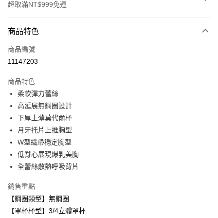
超取滿NT$999免運
付款方式
商品特色
信用卡一次付款
商品編號
超商取貨付款
11147203
LINE Pay
商品特色
Apple Pay
柔軟彈力蕾絲
高延展無鋼圈設計
悠遊付
下厚上薄莫代爾杯
全盈+PAY
月牙托片上推胸型
W型織帶穩定胸型
AFTEE先享後付
低脊心展現爆乳美胸
相關說明
全蕾絲散熱呼吸背片
【關於「AFTEE先享後付」】
ATM付款
AFTEE先享後付是「在收到商品之後才付款」的支付方式。 讓您購物簡單
便利好安心！
銷售重點
１．簡單：不需註冊會員、不需綁卡、不需儲值。
【鋼圈類型】無鋼圈
運送方式
２．便利：只要手機號碼，簡訊認證，即可結帳。
【罩杯杯型】3/4立體罩杯
３．安心：先確認商品／服務後，再付款。
全家取貨付款