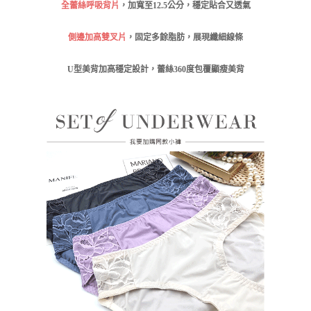
12.5
公分，穩定貼合又透氣
全蕾絲呼吸背片
，加寬至
側邊加高雙叉片
，固定多餘脂肪，展現纖細線條
U
型美背加高穩定設計，蕾絲
360
度包覆顯瘦美背