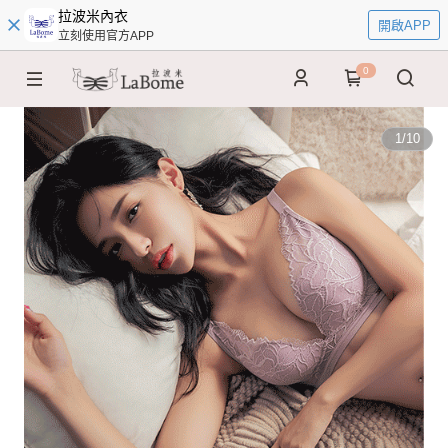
拉波米內衣
開啟APP
立刻使用官方APP
0
1
/
10