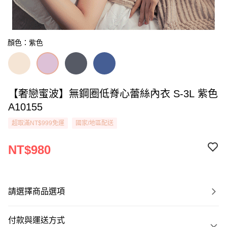
顏色：紫色
【奢戀蜜波】無鋼圈低脊心蕾絲內衣 S-3L 紫色
A10155
超取滿NT$999免運
國家/地區配送
NT$980
請選擇商品選項
付款與運送方式