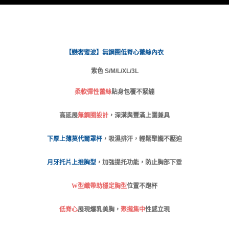
請求用戶進行身份認證。
免運費
５．嚴禁一人註冊多個帳號或使用他人資訊註冊。若發現惡意使用之情形，
恩沛科技股份有限公司將有權停止該用戶之使用額度並採取法律行動。
海外運費
查看運費
【戀奢蜜波】無鋼圈低脊心蕾絲內衣
紫色 S/M/L/XL/3L
柔軟彈性蕾絲
貼身包覆不緊繃
高延展
無鋼圈設計
，深溝與豐滿上圍兼具
下厚上薄莫代爾罩杯
，吸濕排汗，輕鬆聚攏不壓迫
月牙托片上推胸型
，加強提托功能，防止胸部下垂
W
型織帶助穩定胸型
位置不跑杯
低脊心
展現爆乳美胸，
聚攏集中
性感立現