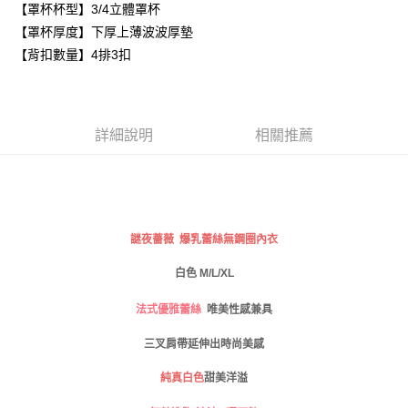
【罩杯杯型】3/4立體罩杯
每筆NT$80，滿NT$999(含以上)免運費
【「AFTEE先享後付」結帳流程】
【罩杯厚度】下厚上薄波波厚墊
１．於結帳方式選擇「AFTEE先享後付」後，將跳轉至「AFTEE先享後付」
付款後全家取貨
【背扣數量】4排3扣
結帳頁面，進行簡訊認證並確認金額後，即可完成結帳。
２．訂單成立數日內，您將收到繳費通知簡訊。
每筆NT$80，滿NT$999(含以上)免運費
３．收到繳費通知簡訊後14天內，點擊此簡訊中的連結，可透過四大超商／
ATM／網路銀行／等多元方式進行付款，方視為交易完成。
萊爾富取貨付款
※ 請注意：結帳手續完成當下不需立刻繳費，但若您需要取消訂單，請聯絡
詳細說明
相關推薦
每筆NT$80
購買商品的店家。未經商家同意取消之訂單仍視為有效，需透過AFTEE先享
後付繳納相關費用。
付款後萊爾富取貨
※ 交易是否成功請以「AFTEE先享後付 」之結帳頁面顯示為準，若有關於
是否繳費成功／繳費後需取消欲退款等相關疑問，請聯繫「AFTEE先享後付
每筆NT$80
客戶支援中心」
https://netprotections.freshdesk.com/support/home
7-11取貨付款
【注意事項】
謎夜薔薇 爆乳蕾絲無鋼圈內衣
１．透過由恩沛科技股份有限公司提供之「AFTEE先享後付」服務完成之交
每筆NT$80，滿NT$999(含以上)免運費
易，需依本服務之必要範圍內提供個人資料，並將交易相關給付款項請求債
白色 M/L/XL
權轉讓予恩沛科技股份有限公司。
付款後7-11取貨
２．關於個人資料處理事宜，請瀏覽以下網址：
每筆NT$80，滿NT$999(含以上)免運費
法式優雅蕾絲
唯美性感兼具
https://aftee.tw/terms/#terms3
３．未成年的使用者請事先徵得法定代理人或監護人之同意方可使用
宅配
三叉肩帶延伸出時尚美感
「AFTEE先享後付」，若未經同意申辦者引起之損失，本公司不負相關責
任。
每筆NT$80，滿NT$999(含以上)免運費
純真白色
甜美洋溢
４．使用「AFTEE先享後付」時，將依據個別帳號之用戶狀況，依本公司即
時審查核予不同之上限額度；若仍有額度不足之情形，本公司將視審查結果
付款後門市自取