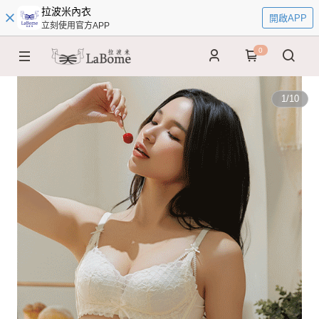
拉波米內衣
開啟APP
立刻使用官方APP
0
1
/
10