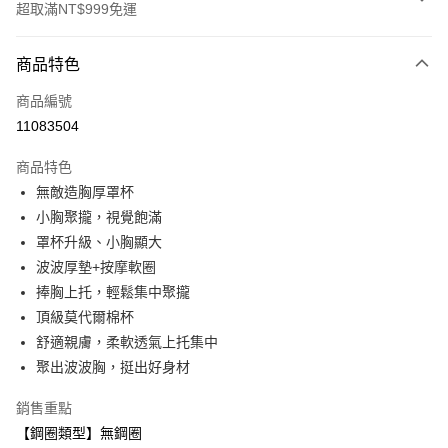
超取滿NT$999免運
付款方式
商品特色
信用卡一次付款
商品編號
超商取貨付款
11083504
LINE Pay
商品特色
Apple Pay
無敵造胸厚罩杯
小胸聚攏，視覺飽滿
悠遊付
罩杯升級、小胸顯大
全盈+PAY
波波厚墊+按摩軟圈
捧胸上托，輕鬆集中聚攏
AFTEE先享後付
頂級莫代爾棉杯
相關說明
舒適親膚，柔軟透氣上托集中
【關於「AFTEE先享後付」】
ATM付款
AFTEE先享後付是「在收到商品之後才付款」的支付方式。 讓您購物簡單
聚出波波胸，挺出好身材
便利好安心！
１．簡單：不需註冊會員、不需綁卡、不需儲值。
銷售重點
運送方式
２．便利：只要手機號碼，簡訊認證，即可結帳。
【鋼圈類型】無鋼圈
３．安心：先確認商品／服務後，再付款。
全家取貨付款