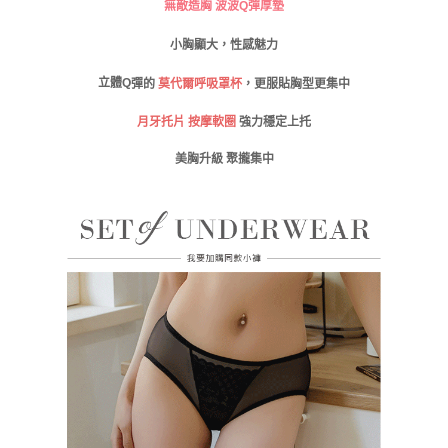
無敵造胸 波波Q彈厚墊
請求用戶進行身份認證。
免運費
５．嚴禁一人註冊多個帳號或使用他人資訊註冊。若發現惡意使用之情形，
恩沛科技股份有限公司將有權停止該用戶之使用額度並採取法律行動。
小胸顯大，性感魅力
海外運費
查看運費
立體Q
彈的
莫代爾呼吸罩杯
，更服貼胸型更集中
月牙托片 按摩軟圈
強力穩定上托
美胸升級 聚攏集中