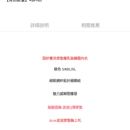
３．安心：先確認商品／服務後，再付款。
全家取貨付款
每筆NT$80，滿NT$999(含以上)免運費
【「AFTEE先享後付」結帳流程】
１．於結帳方式選擇「AFTEE先享後付」後，將跳轉至「AFTEE先享後付」
付款後全家取貨
結帳頁面，進行簡訊認證並確認金額後，即可完成結帳。
詳細說明
相關推薦
２．訂單成立數日內，您將收到繳費通知簡訊。
每筆NT$80，滿NT$999(含以上)免運費
３．收到繳費通知簡訊後14天內，點擊此簡訊中的連結，可透過四大超商／
ATM／網路銀行／等多元方式進行付款，方視為交易完成。
萊爾富取貨付款
※ 請注意：結帳手續完成當下不需立刻繳費，但若您需要取消訂單，請聯絡
每筆NT$80
購買商品的店家。未經商家同意取消之訂單仍視為有效，需透過AFTEE先享
後付繳納相關費用。
付款後萊爾富取貨
※ 交易是否成功請以「AFTEE先享後付 」之結帳頁面顯示為準，若有關於
甜紗寶貝厚墊爆乳無鋼圈內衣
是否繳費成功／繳費後需取消欲退款等相關疑問，請聯繫「AFTEE先享後付
每筆NT$80
客戶支援中心」
https://netprotections.freshdesk.com/support/home
綠色 S/M/L/XL
7-11取貨付款
【注意事項】
細軟網紗設計蝴蝶結
１．透過由恩沛科技股份有限公司提供之「AFTEE先享後付」服務完成之交
每筆NT$80，滿NT$999(含以上)免運費
易，需依本服務之必要範圍內提供個人資料，並將交易相關給付款項請求債
魅力感瞬間爆發
權轉讓予恩沛科技股份有限公司。
付款後7-11取貨
２．關於個人資料處理事宜，請瀏覽以下網址：
每筆NT$80，滿NT$999(含以上)免運費
https://aftee.tw/terms/#terms3
無敵造胸 波波Q彈厚墊
３．未成年的使用者請事先徵得法定代理人或監護人之同意方可使用
宅配
「AFTEE先享後付」，若未經同意申辦者引起之損失，本公司不負相關責
任。
4cm
波波厚墊胸上托
每筆NT$80，滿NT$999(含以上)免運費
４．使用「AFTEE先享後付」時，將依據個別帳號之用戶狀況，依本公司即