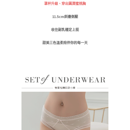
時審查核予不同之上限額度；若仍有額度不足之情形，本公司將視審查結果
付款後門市自取
罩杯升級、穿出圓潤蜜桃胸
請求用戶進行身份認證。
免運費
５．嚴禁一人註冊多個帳號或使用他人資訊註冊。若發現惡意使用之情形，
恩沛科技股份有限公司將有權停止該用戶之使用額度並採取法律行動。
11.5cm
斜邊側壓
海外運費
查看運費
收住副乳穩定上挺
甜美三色溫柔陪伴你的每一天