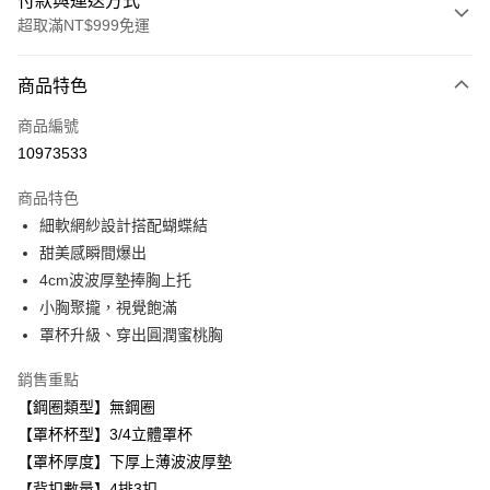
付款與運送方式
超取滿NT$999免運
付款方式
商品特色
信用卡一次付款
商品編號
超商取貨付款
10973533
LINE Pay
商品特色
Apple Pay
細軟網紗設計搭配蝴蝶結
甜美感瞬間爆出
悠遊付
4cm波波厚墊捧胸上托
全盈+PAY
小胸聚攏，視覺飽滿
罩杯升級、穿出圓潤蜜桃胸
AFTEE先享後付
相關說明
銷售重點
【關於「AFTEE先享後付」】
【鋼圈類型】無鋼圈
ATM付款
AFTEE先享後付是「在收到商品之後才付款」的支付方式。 讓您購物簡單
便利好安心！
【罩杯杯型】3/4立體罩杯
１．簡單：不需註冊會員、不需綁卡、不需儲值。
【罩杯厚度】下厚上薄波波厚墊
運送方式
２．便利：只要手機號碼，簡訊認證，即可結帳。
【背扣數量】4排3扣