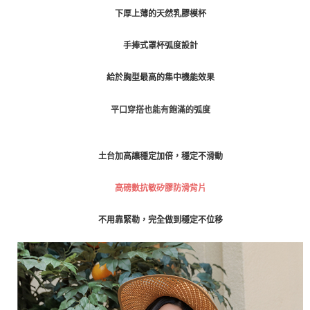
請求用戶進行身份認證。
免運費
下厚上薄的天然乳膠模杯
５．嚴禁一人註冊多個帳號或使用他人資訊註冊。若發現惡意使用之情形，
恩沛科技股份有限公司將有權停止該用戶之使用額度並採取法律行動。
海外運費
查看運費
手捧式罩杯弧度設計
給於胸型最高的集中機能效果
平口穿搭也能有飽滿的弧度
土台加高讓穩定加倍，穩定不滑動
高磅數抗敏矽膠防滑背片
不用靠緊勒，完全做到穩定不位移