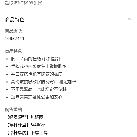
超取滿NT$999免運
付款方式
商品特色
信用卡一次付款
商品編號
超商取貨付款
10957441
LINE Pay
商品特色
Apple Pay
胸前時尚的扭結+包扣設計
手捧式罩杯弧度集中聚攏胸型
悠遊付
平口穿搭也能有飽滿的弧度
全盈+PAY
高磅數抗敏矽膠防滑背片 穩定加倍
不用靠緊勒，也能穩定不位移
AFTEE先享後付
讓無肩帶穿著感受更加安心
相關說明
【關於「AFTEE先享後付」】
銷售重點
ATM付款
AFTEE先享後付是「在收到商品之後才付款」的支付方式。 讓您購物簡單
便利好安心！
【鋼圈類型】無鋼圈
１．簡單：不需註冊會員、不需綁卡、不需儲值。
【罩杯杯型】3/4罩杯
運送方式
２．便利：只要手機號碼，簡訊認證，即可結帳。
【罩杯厚度】下厚上薄
３．安心：先確認商品／服務後，再付款。
全家取貨付款