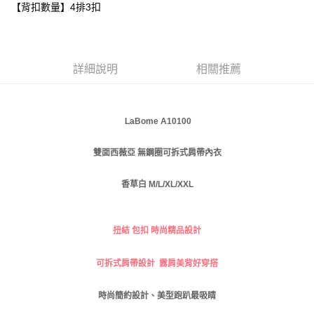
【背扣數量】4排3扣
每筆NT$80，滿NT$999(含以上)免運費
【「AFTEE先享後付」結帳流程】
１．於結帳方式選擇「AFTEE先享後付」後，將跳轉至「AFTEE先享後付」
付款後全家取貨
結帳頁面，進行簡訊認證並確認金額後，即可完成結帳。
２．訂單成立數日內，您將收到繳費通知簡訊。
每筆NT$80，滿NT$999(含以上)免運費
３．收到繳費通知簡訊後14天內，點擊此簡訊中的連結，可透過四大超商／
詳細說明
相關推薦
ATM／網路銀行／等多元方式進行付款，方視為交易完成。
萊爾富取貨付款
※ 請注意：結帳手續完成當下不需立刻繳費，但若您需要取消訂單，請聯絡
每筆NT$80
購買商品的店家。未經商家同意取消之訂單仍視為有效，需透過AFTEE先享
後付繳納相關費用。
LaBome A10100
付款後萊爾富取貨
※ 交易是否成功請以「AFTEE先享後付 」之結帳頁面顯示為準，若有關於
是否繳費成功／繳費後需取消欲退款等相關疑問，請聯繫「AFTEE先享後付
每筆NT$80
無鋼圈可拆式肩帶內衣
雙面西薇亞
客戶支援中心」
https://netprotections.freshdesk.com/support/home
7-11取貨付款
【注意事項】
香草白 M/L/XL/XXL
１．透過由恩沛科技股份有限公司提供之「AFTEE先享後付」服務完成之交
每筆NT$80，滿NT$999(含以上)免運費
易，需依本服務之必要範圍內提供個人資料，並將交易相關給付款項請求債
權轉讓予恩沛科技股份有限公司。
付款後7-11取貨
２．關於個人資料處理事宜，請瀏覽以下網址：
扭結 包扣 時尚精品設計
每筆NT$80，滿NT$999(含以上)免運費
https://aftee.tw/terms/#terms3
３．未成年的使用者請事先徵得法定代理人或監護人之同意方可使用
可拆式肩帶設計 露肩美背好穿搭
宅配
「AFTEE先享後付」，若未經同意申辦者引起之損失，本公司不負相關責
任。
每筆NT$80，滿NT$999(含以上)免運費
４．使用「AFTEE先享後付」時，將依據個別帳號之用戶狀況，依本公司即
時尚簡約設計、美型
跑趴最
吸睛
時審查核予不同之上限額度；若仍有額度不足之情形，本公司將視審查結果
付款後門市自取