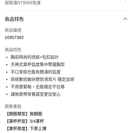
超取滿NT$999免運
付款方式
商品特色
信用卡一次付款
商品編號
超商取貨付款
10957382
LINE Pay
商品特色
Apple Pay
胸前時尚的扭結+包扣設計
手捧式罩杯弧度集中聚攏胸型
悠遊付
平口穿搭也能有飽滿的弧度
全盈+PAY
高磅數抗敏矽膠防滑背片 穩定加倍
不用靠緊勒，也能穩定不位移
AFTEE先享後付
讓無肩帶穿著感受更加安心
相關說明
【關於「AFTEE先享後付」】
銷售重點
ATM付款
AFTEE先享後付是「在收到商品之後才付款」的支付方式。 讓您購物簡單
便利好安心！
【鋼圈類型】無鋼圈
１．簡單：不需註冊會員、不需綁卡、不需儲值。
【罩杯杯型】3/4罩杯
運送方式
２．便利：只要手機號碼，簡訊認證，即可結帳。
【罩杯厚度】下厚上薄
３．安心：先確認商品／服務後，再付款。
全家取貨付款