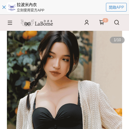
拉波米內衣
開啟APP
立刻使用官方APP
0
1
/
10