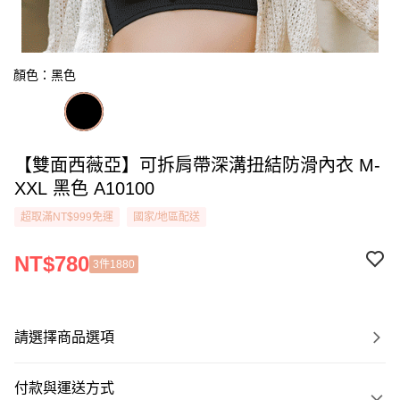
顏色：黑色
【雙面西薇亞】可拆肩帶深溝扭結防滑內衣 M-
XXL 黑色 A10100
超取滿NT$999免運
國家/地區配送
NT$780
3件1880
請選擇商品選項
付款與運送方式