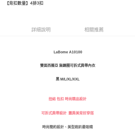
【背扣數量】4排3扣
每筆NT$80，滿NT$999(含以上)免運費
【「AFTEE先享後付」結帳流程】
１．於結帳方式選擇「AFTEE先享後付」後，將跳轉至「AFTEE先享後付」
付款後全家取貨
結帳頁面，進行簡訊認證並確認金額後，即可完成結帳。
２．訂單成立數日內，您將收到繳費通知簡訊。
每筆NT$80，滿NT$999(含以上)免運費
３．收到繳費通知簡訊後14天內，點擊此簡訊中的連結，可透過四大超商／
詳細說明
相關推薦
ATM／網路銀行／等多元方式進行付款，方視為交易完成。
萊爾富取貨付款
※ 請注意：結帳手續完成當下不需立刻繳費，但若您需要取消訂單，請聯絡
每筆NT$80
購買商品的店家。未經商家同意取消之訂單仍視為有效，需透過AFTEE先享
後付繳納相關費用。
LaBome A10100
付款後萊爾富取貨
※ 交易是否成功請以「AFTEE先享後付 」之結帳頁面顯示為準，若有關於
是否繳費成功／繳費後需取消欲退款等相關疑問，請聯繫「AFTEE先享後付
每筆NT$80
無鋼圈可拆式肩帶內衣
雙面西薇亞
客戶支援中心」
https://netprotections.freshdesk.com/support/home
7-11取貨付款
【注意事項】
黑 M/L/XL/XXL
１．透過由恩沛科技股份有限公司提供之「AFTEE先享後付」服務完成之交
每筆NT$80，滿NT$999(含以上)免運費
易，需依本服務之必要範圍內提供個人資料，並將交易相關給付款項請求債
權轉讓予恩沛科技股份有限公司。
付款後7-11取貨
２．關於個人資料處理事宜，請瀏覽以下網址：
扭結 包扣 時尚精品設計
每筆NT$80，滿NT$999(含以上)免運費
https://aftee.tw/terms/#terms3
３．未成年的使用者請事先徵得法定代理人或監護人之同意方可使用
可拆式肩帶設計 露肩美背好穿搭
宅配
「AFTEE先享後付」，若未經同意申辦者引起之損失，本公司不負相關責
任。
每筆NT$80，滿NT$999(含以上)免運費
４．使用「AFTEE先享後付」時，將依據個別帳號之用戶狀況，依本公司即
時尚簡約設計、美型
跑趴最
吸睛
時審查核予不同之上限額度；若仍有額度不足之情形，本公司將視審查結果
付款後門市自取