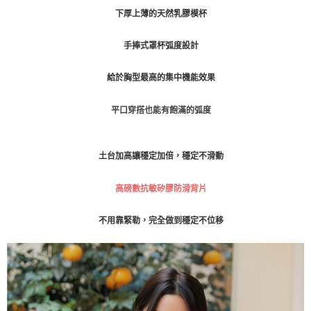
請求用戶進行身份認證。
下厚上薄的天然乳膠模杯
免運費
５．嚴禁一人註冊多個帳號或使用他人資訊註冊。若發現惡意使用之情形，
恩沛科技股份有限公司將有權停止該用戶之使用額度並採取法律行動。
海外運費
查看運費
手捧式罩杯弧度設計
給於胸型最高的集中機能效果
平口穿搭也能有飽滿的弧度
土台加高讓穩定加倍，穩定不滑動
高磅數抗敏矽膠防滑背片
不用靠緊勒，完全做到穩定不位移