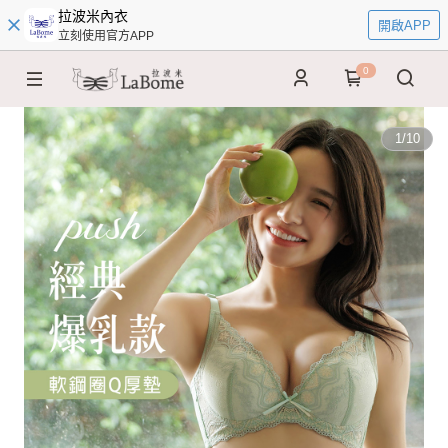
拉波米內衣
開啟APP
立刻使用官方APP
0
1
/
10