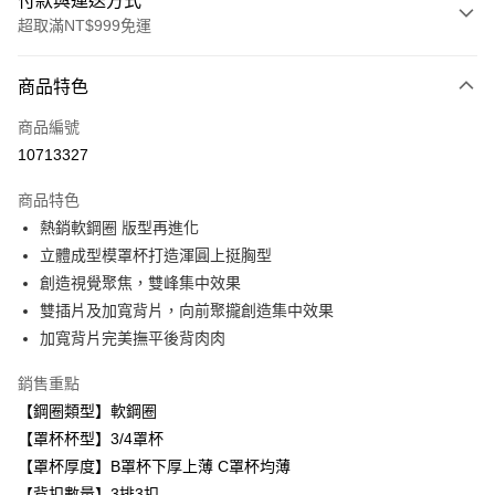
付款與運送方式
超取滿NT$999免運
付款方式
商品特色
信用卡一次付款
商品編號
超商取貨付款
10713327
LINE Pay
商品特色
Apple Pay
熱銷軟鋼圈 版型再進化
立體成型模罩杯打造渾圓上挺胸型
悠遊付
創造視覺聚焦，雙峰集中效果
全盈+PAY
雙插片及加寬背片，向前聚攏創造集中效果
加寬背片完美撫平後背肉肉
AFTEE先享後付
相關說明
銷售重點
【關於「AFTEE先享後付」】
【鋼圈類型】軟鋼圈
ATM付款
AFTEE先享後付是「在收到商品之後才付款」的支付方式。 讓您購物簡單
便利好安心！
【罩杯杯型】3/4罩杯
１．簡單：不需註冊會員、不需綁卡、不需儲值。
【罩杯厚度】B罩杯下厚上薄 C罩杯均薄
運送方式
２．便利：只要手機號碼，簡訊認證，即可結帳。
【背扣數量】3排3扣