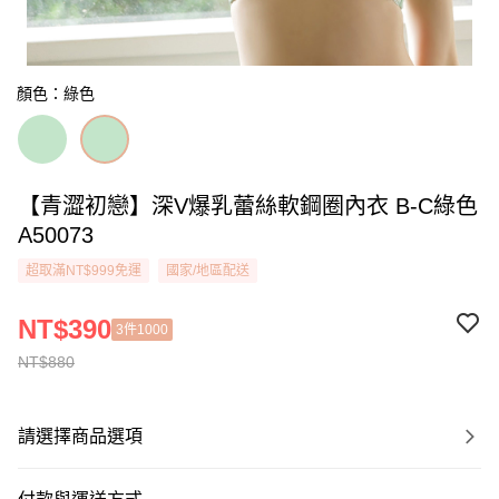
顏色：綠色
【青澀初戀】深V爆乳蕾絲軟鋼圈內衣 B-C綠色
A50073
超取滿NT$999免運
國家/地區配送
NT$390
3件1000
NT$880
請選擇商品選項