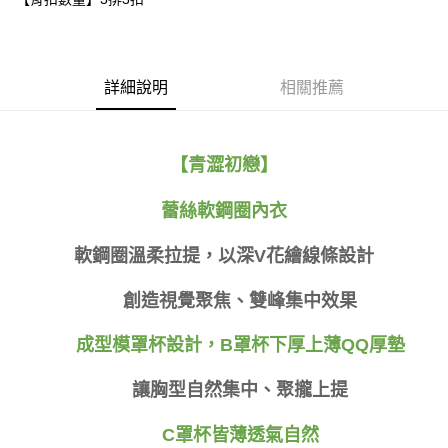
３．安心：先確認商品／服務後，再付款。
全家取貨付款
每筆NT$80，滿NT$999(含以上)免運費
【「AFTEE先享後付」結帳流程】
１．於結帳方式選擇「AFTEE先享後付」後，將跳轉至「AFTEE先享後付」
付款後全家取貨
結帳頁面，進行簡訊認證並確認金額後，即可完成結帳。
詳細說明
相關推薦
２．訂單成立數日內，您將收到繳費通知簡訊。
每筆NT$80，滿NT$999(含以上)免運費
３．收到繳費通知簡訊後14天內，點擊此簡訊中的連結，可透過四大超商／
ATM／網路銀行／等多元方式進行付款，方視為交易完成。
萊爾富取貨付款
※ 請注意：結帳手續完成當下不需立刻繳費，但若您需要取消訂單，請聯絡
【青澀初戀】
每筆NT$80
購買商品的店家。未經商家同意取消之訂單仍視為有效，需透過AFTEE先享
後付繳納相關費用。
付款後萊爾富取貨
※ 交易是否成功請以「AFTEE先享後付 」之結帳頁面顯示為準，若有關於
蕾絲軟鋼圈內衣
是否繳費成功／繳費後需取消欲退款等相關疑問，請聯繫「AFTEE先享後付
每筆NT$80
客戶支援中心」
https://netprotections.freshdesk.com/support/home
軟鋼圈溫柔拉提，以深
V
花繪
線條設計
7-11取貨付款
【注意事項】
１．透過由恩沛科技股份有限公司提供之「AFTEE先享後付」服務完成之交
每筆NT$80，滿NT$999(含以上)免運費
創造視覺聚焦、雙峰集中效果
易，需依本服務之必要範圍內提供個人資料，並將交易相關給付款項請求債
權轉讓予恩沛科技股份有限公司。
付款後7-11取貨
成型模罩杯設計，
B
罩杯下厚上薄QQ厚墊
２．關於個人資料處理事宜，請瀏覽以下網址：
每筆NT$80，滿NT$999(含以上)免運費
https://aftee.tw/terms/#terms3
３．未成年的使用者請事先徵得法定代理人或監護人之同意方可使用
讓胸型自然集中、聚攏上提
宅配
「AFTEE先享後付」，若未經同意申辦者引起之損失，本公司不負相關責
任。
每筆NT$80，滿NT$999(含以上)免運費
C罩杯皆薄透氣自然
４．使用「AFTEE先享後付」時，將依據個別帳號之用戶狀況，依本公司即