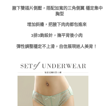
時審查核予不同之上限額度；若仍有額度不足之情形，本公司將視審查結果
付款後門市自取
請求用戶進行身份認證。
腋下雙插片
側壓，搭配
加寬的三角側翼 穩定集中
免運費
５．嚴禁一人註冊多個帳號或使用他人資訊註冊。若發現惡意使用之情形，
胸型
恩沛科技股份有限公司將有權停止該用戶之使用額度並採取法律行動。
海外運費
查看運費
增加斜邊，把腋下肉肉都包進來
3
排
3
鉤設計，撫平背後小肉
彈性調整穩定不上滑，自信展現迷人美背！