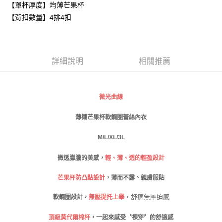
【罩杯厚度】均薄芒果杯
每筆NT$80，滿NT$999(含以上)免運費
【「AFTEE先享後付」結帳流程】
【背扣數量】4排4扣
１．於結帳方式選擇「AFTEE先享後付」後，將跳轉至「AFTEE先享後付」
付款後全家取貨
結帳頁面，進行簡訊認證並確認金額後，即可完成結帳。
２．訂單成立數日內，您將收到繳費通知簡訊。
每筆NT$80，滿NT$999(含以上)免運費
３．收到繳費通知簡訊後14天內，點擊此簡訊中的連結，可透過四大超商／
ATM／網路銀行／等多元方式進行付款，方視為交易完成。
萊爾富取貨付款
詳細說明
相關推薦
※ 請注意：結帳手續完成當下不需立刻繳費，但若您需要取消訂單，請聯絡
每筆NT$80
購買商品的店家。未經商家同意取消之訂單仍視為有效，需透過AFTEE先享
後付繳納相關費用。
付款後萊爾富取貨
※ 交易是否成功請以「AFTEE先享後付 」之結帳頁面顯示為準，若有關於
微光曲線
是否繳費成功／繳費後需取消欲退款等相關疑問，請聯繫「AFTEE先享後付
每筆NT$80
客戶支援中心」
https://netprotections.freshdesk.com/support/home
薄襯芒果杯軟鋼圈蕾絲內衣
7-11取貨付款
【注意事項】
１．透過由恩沛科技股份有限公司提供之「AFTEE先享後付」服務完成之交
每筆NT$80，滿NT$999(含以上)免運費
M/L/XL/3L
易，需依本服務之必要範圍內提供個人資料，並將交易相關給付款項請求債
權轉讓予恩沛科技股份有限公司。
付款後7-11取貨
微透朦朧的美感，
輕、薄、透的輕盈設計
２．關於個人資料處理事宜，請瀏覽以下網址：
每筆NT$80，滿NT$999(含以上)免運費
https://aftee.tw/terms/#terms3
、
芒果杯防凸點設計
，薄而不露
親膚服貼
３．未成年的使用者請事先徵得法定代理人或監護人之同意方可使用
宅配
「AFTEE先享後付」，若未經同意申辦者引起之損失，本公司不負相關責
，舒適無壓迫感
軟鋼圈設計，
無壓提托上舉
任。
每筆NT$80，滿NT$999(含以上)免運費
４．使用「AFTEE先享後付」時，將依據個別帳號之用戶狀況，依本公司即
時審查核予不同之上限額度；若仍有額度不足之情形，本公司將視審查結果
頂級莫代爾棉杯
，一起來感受〝裸穿〞的舒適感
付款後門市自取