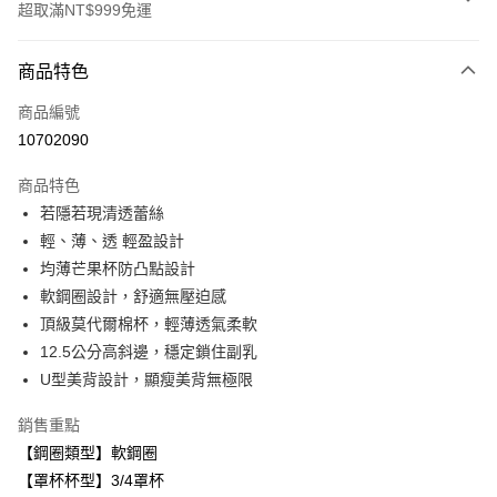
超取滿NT$999免運
付款方式
商品特色
信用卡一次付款
商品編號
超商取貨付款
10702090
LINE Pay
商品特色
Apple Pay
若隱若現清透蕾絲
輕、薄、透 輕盈設計
悠遊付
均薄芒果杯防凸點設計
全盈+PAY
軟鋼圈設計，舒適無壓迫感
頂級莫代爾棉杯，輕薄透氣柔軟
AFTEE先享後付
12.5公分高斜邊，穩定鎖住副乳
相關說明
U型美背設計，顯瘦美背無極限
【關於「AFTEE先享後付」】
ATM付款
AFTEE先享後付是「在收到商品之後才付款」的支付方式。 讓您購物簡單
便利好安心！
銷售重點
１．簡單：不需註冊會員、不需綁卡、不需儲值。
【鋼圈類型】軟鋼圈
運送方式
２．便利：只要手機號碼，簡訊認證，即可結帳。
【罩杯杯型】3/4罩杯
３．安心：先確認商品／服務後，再付款。
全家取貨付款