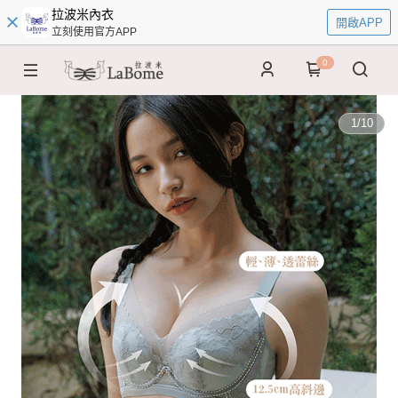
拉波米內衣
開啟APP
立刻使用官方APP
0
1
/
10