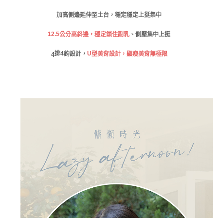
請求用戶進行身份認證。
免運費
５．嚴禁一人註冊多個帳號或使用他人資訊註冊。若發現惡意使用之情形，
加高側邊延伸至土台，穩定穩定上挺集中
恩沛科技股份有限公司將有權停止該用戶之使用額度並採取法律行動。
海外運費
查看運費
12.5
公分高斜邊，穩定鎖住副乳
、側壓集中上挺
排
4
U
鉤設計，
型美背設計，顯瘦美背無極限
4