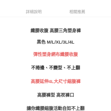
１．於結帳方式選擇「AFTEE先享後付」後，將跳轉至「AFTEE先享後付」
付款後全家取貨
結帳頁面，進行簡訊認證並確認金額後，即可完成結帳。
詳細說明
相關推薦
２．訂單成立數日內，您將收到繳費通知簡訊。
每筆NT$80，滿NT$999(含以上)免運費
３．收到繳費通知簡訊後14天內，點擊此簡訊中的連結，可透過四大超商／
ATM／網路銀行／等多元方式進行付款，方視為交易完成。
萊爾富取貨付款
※ 請注意：結帳手續完成當下不需立刻繳費，但若您需要取消訂單，請聯絡
高腰三角塑身褲
纖腰收腹
每筆NT$80
購買商品的店家。未經商家同意取消之訂單仍視為有效，需透過AFTEE先享
後付繳納相關費用。
付款後萊爾富取貨
※ 交易是否成功請以「AFTEE先享後付 」之結帳頁面顯示為準，若有關於
黑色 M/L/XL/3L/4L
是否繳費成功／繳費後需取消欲退款等相關疑問，請聯繫「AFTEE先享後付
每筆NT$80
客戶支援中心」
https://netprotections.freshdesk.com/support/home
彈性
塑身網布纖腰收腹
7-11取貨付款
【注意事項】
１．透過由恩沛科技股份有限公司提供之「AFTEE先享後付」服務完成之交
每筆NT$80，滿NT$999(含以上)免運費
易，需依本服務之必要範圍內提供個人資料，並將交易相關給付款項請求債
不捲邊、不變型、不上翻
權轉讓予恩沛科技股份有限公司。
付款後7-11取貨
２．關於個人資料處理事宜，請瀏覽以下網址：
每筆NT$80，滿NT$999(含以上)免運費
https://aftee.tw/terms/#terms3
高腰延伸4L大尺寸縮腹褲
３．未成年的使用者請事先徵得法定代理人或監護人之同意方可使用
宅配
「AFTEE先享後付」，若未經同意申辦者引起之損失，本公司不負相關責
任。
每筆NT$80，滿NT$999(含以上)免運費
高腰褲型 高衩褲口
４．使用「AFTEE先享後付」時，將依據個別帳號之用戶狀況，依本公司即
時審查核予不同之上限額度；若仍有額度不足之情形，本公司將視審查結果
付款後門市自取
請求用戶進行身份認證。
讓你纖腰縮腹活動自如不上翻
免運費
５．嚴禁一人註冊多個帳號或使用他人資訊註冊。若發現惡意使用之情形，