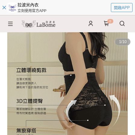
拉波米內衣
開啟APP
立刻使用官方APP
0
1
/
10