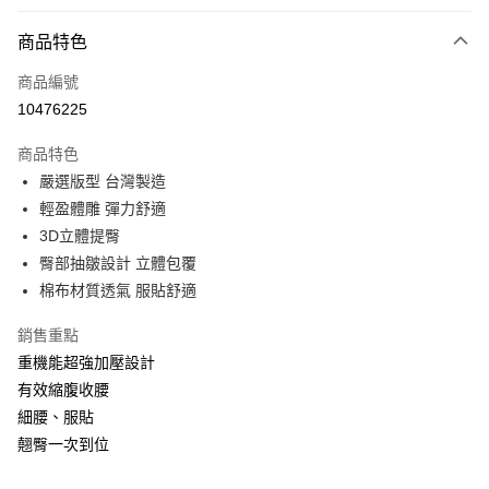
付款方式
商品特色
信用卡一次付款
商品編號
超商取貨付款
10476225
LINE Pay
商品特色
Apple Pay
嚴選版型 台灣製造
輕盈體雕 彈力舒適
悠遊付
3D立體提臀
全盈+PAY
臀部抽皺設計 立體包覆
棉布材質透氣 服貼舒適
AFTEE先享後付
相關說明
銷售重點
【關於「AFTEE先享後付」】
重機能超強加壓設計
ATM付款
AFTEE先享後付是「在收到商品之後才付款」的支付方式。 讓您購物簡單
便利好安心！
有效縮腹收腰
１．簡單：不需註冊會員、不需綁卡、不需儲值。
細腰、服貼
運送方式
２．便利：只要手機號碼，簡訊認證，即可結帳。
翹臀一次到位
３．安心：先確認商品／服務後，再付款。
全家取貨付款
每筆NT$80，滿NT$999(含以上)免運費
【「AFTEE先享後付」結帳流程】