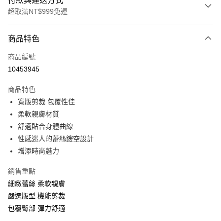
付款與運送方式
超取滿NT$999免運
付款方式
商品特色
信用卡一次付款
商品編號
超商取貨付款
10453945
LINE Pay
商品特色
Apple Pay
寬版剪裁 包覆性佳
柔軟親膚材質
悠遊付
舒適貼合身體曲線
全盈+PAY
性感迷人的蕾絲鏤空設計
增添時尚魅力
AFTEE先享後付
相關說明
銷售重點
【關於「AFTEE先享後付」】
細緻蕾絲 柔軟親膚
ATM付款
AFTEE先享後付是「在收到商品之後才付款」的支付方式。 讓您購物簡單
便利好安心！
嚴選版型 機能剪裁
１．簡單：不需註冊會員、不需綁卡、不需儲值。
包覆臀部 彈力舒適
運送方式
２．便利：只要手機號碼，簡訊認證，即可結帳。