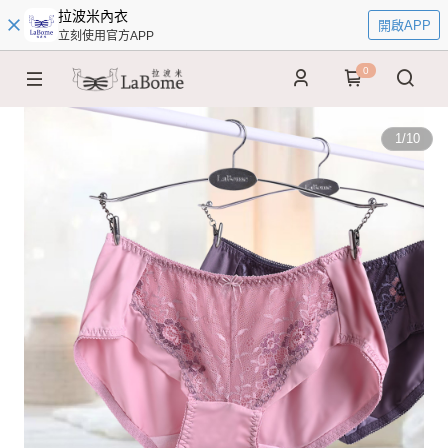
拉波米內衣
開啟APP
立刻使用官方APP
0
1
/
10