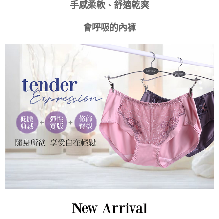
時審查核予不同之上限額度；若仍有額度不足之情形，本公司將視審查結果
付款後門市自取
手感柔軟、舒適乾爽
請求用戶進行身份認證。
免運費
５．嚴禁一人註冊多個帳號或使用他人資訊註冊。若發現惡意使用之情形，
會呼吸的內褲
恩沛科技股份有限公司將有權停止該用戶之使用額度並採取法律行動。
海外運費
查看運費