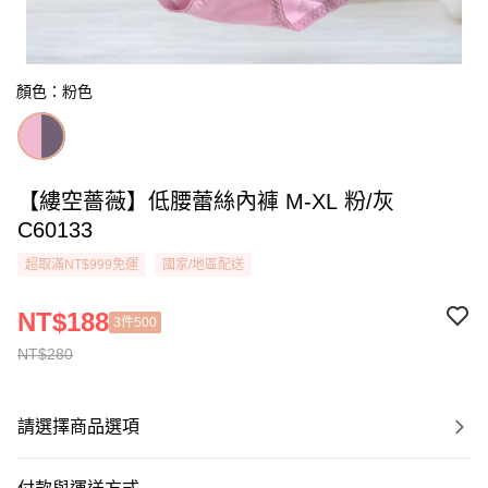
顏色：粉色
【縷空薔薇】低腰蕾絲內褲 M-XL 粉/灰
C60133
超取滿NT$999免運
國家/地區配送
NT$188
3件500
NT$280
請選擇商品選項