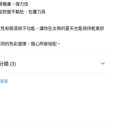
滑親膚，彈力佳
型舒服不勒肚、包覆力高
氣性和吸濕排汗功能，讓你在炎熱的夏天也能保持乾爽舒
享後付
不同的色彩選擇，隨心所欲搭配。
FTEE先享後付」】
先享後付是「在收到商品之後才付款」的支付方式。 讓您購物簡單
類 (3)
心！
：不需註冊會員、不需綁卡、不需儲值。
類
：只要手機號碼，簡訊認證，即可結帳。
三角褲
客服
：先確認商品／服務後，再付款。
 IN
付款
EE先享後付」結帳流程】
❄涼感薄透
0，滿NT$999(含以上)免運費
方式選擇「AFTEE先享後付」後，將跳轉至「AFTEE先享後
頁面，進行簡訊認證並確認金額後，即可完成結帳。
家取貨
成立數日內，您將收到繳費通知簡訊。
費通知簡訊後14天內，點擊此簡訊中的連結，可透過四大超商
0，滿NT$999(含以上)免運費
網路銀行／等多元方式進行付款，方視為交易完成。
：結帳手續完成當下不需立刻繳費，但若您需要取消訂單，請聯
貨付款
的店家。未經商家同意取消之訂單仍視為有效，需透過AFTEE
繳納相關費用。
0