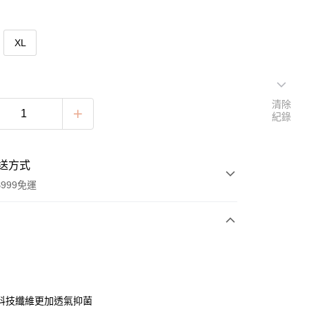
XL
清除
紀錄
送方式
999免運
次付款
付款
科技纖維更加透氣抑菌