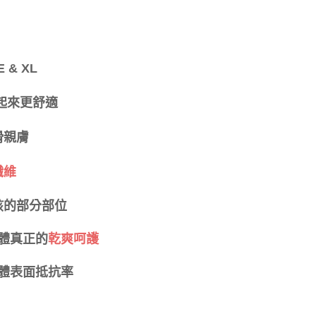
否成功請以「AFTEE先享後付 」之結帳頁面顯示為準，若有關於
功／繳費後需取消欲退款等相關疑問，請聯繫「AFTEE先享後
爾富取貨
援中心」
https://netprotections.freshdesk.com/support/home
0
項】
 & XL
付款
恩沛科技股份有限公司提供之「AFTEE先享後付」服務完成之
依本服務之必要範圍內提供個人資料，並將交易相關給付款項請
0，滿NT$999(含以上)免運費
讓予恩沛科技股份有限公司。
起來更舒適
個人資料處理事宜，請瀏覽以下網址：
1取貨
ee.tw/terms/#terms3
0，滿NT$999(含以上)免運費
滑親膚
年的使用者請事先徵得法定代理人或監護人之同意方可使用
E先享後付」，若未經同意申辦者引起之損失，本公司不負相關責
纖維
AFTEE先享後付」時，將依據個別帳號之用戶狀況，依本公司
0，滿NT$999(含以上)免運費
核予不同之上限額度；若仍有額度不足之情形，本公司將視審查
用戶進行身份認證。
孩的部分部位
市自取
一人註冊多個帳號或使用他人資訊註冊。若發現惡意使用之情
科技股份有限公司將有權停止該用戶之使用額度並採取法律行
體真正的
乾爽呵護
查看運費
體表面抵抗率