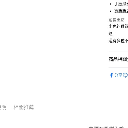
手感絲
Apple Pay
寬版版
悠遊付
銷售重點
出色的透
全盈+PAY
適。
AFTEE先
還有多種
相關說明
【關於「A
ATM付款
AFTEE
商品相關分
便利好安
１．簡單
✧內褲分
２．便利
運送方式
分享
３．安心
新品｜NEW
全家取貨
【「AFT
夏日降溫
每筆NT$8
１．於結帳
付」結帳
付款後全
２．訂單
３．收到繳
說明
相關推薦
每筆NT$8
／ATM／
※ 請注意
萊爾富取
絡購買商品
先享後付
每筆NT$8