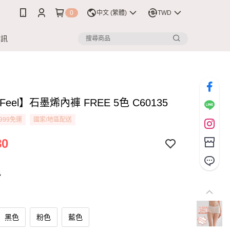
0
中文 (繁體)
TWD
資訊
y Feel】石墨烯內褲 FREE 5色 C60135
999免運
國家/地區配送
80
色
黑色
粉色
藍色