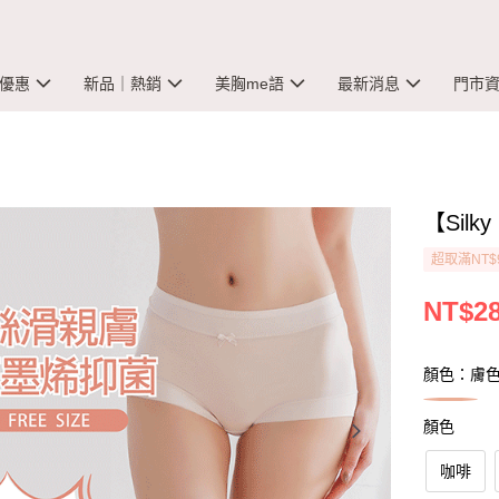
優惠
新品｜熱銷
美胸me語
最新消息
門市
【Silk
超取滿NT$
NT$2
顏色：膚
顏色
咖啡