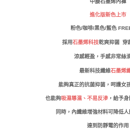
中腰石墨烯內褲
※ 交易是
是否繳費成
付款後萊
進化版新色上市
付客戶支
每筆NT$8
【注意事
粉色/咖啡/黑色/藍色 FREE
7-11取貨
１．透過由
交易，需
每筆NT$8
求債權轉
乾爽抑菌
採用
石墨烯科技
穿
２．關於
付款後7-1
https://aft
每筆NT$8
涼感輕盈，手感非常絲
３．未成
「AFTE
宅配
任。
最新科技纖維
石墨烯
４．使用「
每筆NT$8
即時審查
結果請求
能夠真正的抗菌抑菌，呵護女
付款後門
５．嚴禁
免運費
形，恩沛
也能夠
吸濕導濕、不易反滲
，給予身
動。
海外運費
同時，內纖維增強材料可降低人
達到防靜電的作用