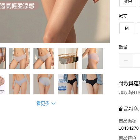
膚色
尺寸
M
數量
付款與運
超取滿NT$
看更多
付款方式
商品特色
信用卡一
商品編號
10434270
超商取貨
商品特色