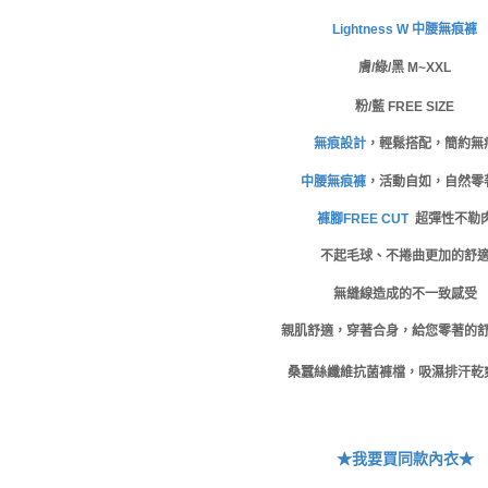
絡購買商品
先享後付
每筆NT$8
Lightness W 中
腰無痕褲
※ 交易是
是否繳費成
付款後萊
膚/
綠/黑 M~XXL
付客戶支
每筆NT$8
粉/
藍 FREE SIZE
【注意事
7-11取貨
１．透過由
無痕設計
，輕鬆搭配，簡約無
交易，需
每筆NT$8
中腰無痕褲
，活動自如，自然零
求債權轉
２．關於
付款後7-1
褲腳FREE CUT
超彈性不勒
https://aft
每筆NT$8
３．未成
不起毛球、不捲曲更加的舒
「AFTE
宅配
任。
無縫線造成的不一致感受
４．使用「
每筆NT$8
即時審查
親肌舒適，穿著合身，給您零著的
結果請求
付款後門
５．嚴禁
桑蠶絲纖維抗菌褲檔，吸濕排汗乾
免運費
形，恩沛
動。
海外運費
★我要買同款內衣★