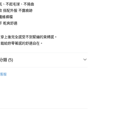
氣、不起毛球、不捲曲
軟 搭配外服 不露痕跡
纖維褲檔
汗 乾爽舒適
，穿上後完全感受不到緊繃的束縛感。
享後付
剪裁給妳零著感的舒適自在。
FTEE先享後付」】
先享後付是「在收到商品之後才付款」的支付方式。 讓您購物簡單
類 (5)
心！
：不需註冊會員、不需綁卡、不需儲值。
類
：只要手機號碼，簡訊認證，即可結帳。
內衣配褲
客服
：先確認商品／服務後，再付款。
類
綠
付款
EE先享後付」結帳流程】
類
黑
0，滿NT$999(含以上)免運費
方式選擇「AFTEE先享後付」後，將跳轉至「AFTEE先享後
頁面，進行簡訊認證並確認金額後，即可完成結帳。
類
膚
家取貨
成立數日內，您將收到繳費通知簡訊。
費通知簡訊後14天內，點擊此簡訊中的連結，可透過四大超商
 IN
0，滿NT$999(含以上)免運費
網路銀行／等多元方式進行付款，方視為交易完成。
：結帳手續完成當下不需立刻繳費，但若您需要取消訂單，請聯
貨付款