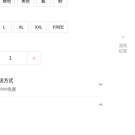
綠色
黑色
藍
粉
L
XL
XXL
FREE
清除
紀錄
送方式
999免運
次付款
付款