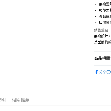
LINE Pay
無痕透
輕薄柔
Apple Pay
桑蠶絲
悠遊付
吸濕排
全盈+PAY
銷售重點
無痕設計
AFTEE先
美型簡約
相關說明
【關於「A
ATM付款
AFTEE
商品相關分
便利好安
１．簡單
✧內褲分
２．便利
運送方式
分享
３．安心
✧顏色分
全家取貨
【「AFT
✧顏色分
每筆NT$8
１．於結帳
付」結帳
✧顏色分
付款後全
２．訂單
３．收到繳
說明
相關推薦
新品｜NEW
每筆NT$8
／ATM／
※ 請注意
萊爾富取