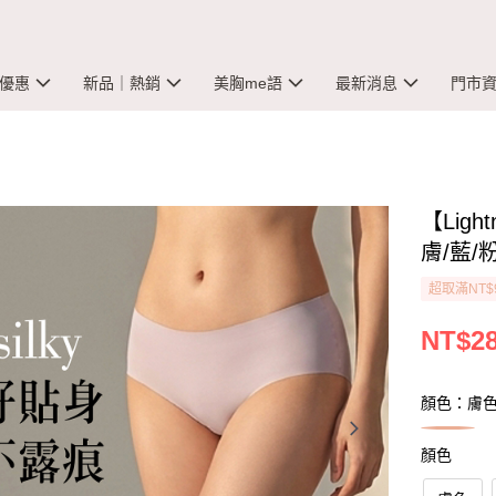
優惠
新品｜熱銷
美胸me語
最新消息
門市
【Ligh
膚/藍/粉
超取滿NT$
NT$2
顏色：膚
顏色