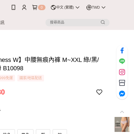
0
中文 (繁體)
TWD
資訊
tness W】中腰無痕內褲 M~XXL 綠/黑/
 B10098
999免運
國家/地區配送
80
色