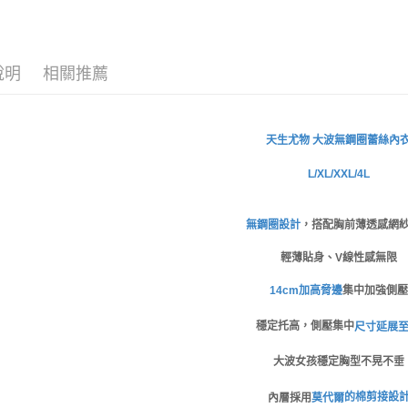
※ 交易是
✧罩杯分
是否繳費成
宅配
付客戶支
✧罩杯分
每筆NT$8
【注意事
說明
相關推薦
✧罩杯分
１．透過由
交易，需
✧罩杯分
求債權轉
✧罩杯分
２．關於
無鋼圈蕾絲
內
天生尤物 大波
https://aft
✧顏色分
３．未成
L/XL/XXL/4L
「AFTE
新品｜NEW
任。
４．使用「
│薄杯輕盈
無鋼圈設計
，搭配胸前薄透感網
即時審查
結果請求
輕薄貼身、V線性感無限
５．嚴禁
形，恩沛
14cm加高脅邊
集中加強側壓
動。
穩定托高，側壓集中
尺寸延展至
大波女孩穩定胸型不晃不垂
的棉剪接設
內層採用
莫代爾