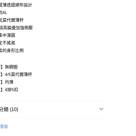
感薄透感網布設計
到4L
氣莫代爾薄杯
分超高脇邊加強側壓
集中渾圓
享後付
定不搖晃
FTEE先享後付」】
佳的身形比例
先享後付是「在收到商品之後才付款」的支付方式。 讓您購物簡單
心！
：不需註冊會員、不需綁卡、不需儲值。
型】無鋼圈
：只要手機號碼，簡訊認證，即可結帳。
】4/5莫代爾薄杯
：先確認商品／服務後，再付款。
度】均薄
家取貨
EE先享後付」結帳流程】
】4排5扣
0，滿NT$999(含以上)免運費
方式選擇「AFTEE先享後付」後，將跳轉至「AFTEE先享後
頁面，進行簡訊認證並確認金額後，即可完成結帳。
爾富取貨
成立數日內，您將收到繳費通知簡訊。
類 (10)
費通知簡訊後14天內，點擊此簡訊中的連結，可透過四大超商
0
網路銀行／等多元方式進行付款，方視為交易完成。
內衣
：結帳手續完成當下不需立刻繳費，但若您需要取消訂單，請聯
1取貨
客服
的店家。未經商家同意取消之訂單仍視為有效，需透過AFTEE
衣│
繳納相關費用。
0，滿NT$999(含以上)免運費