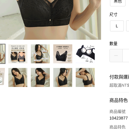
黑色
尺寸
L
數量
付款與運
超取滿NT$
付款方式
商品特色
信用卡一
商品編號
10423877
LINE Pay
商品特色