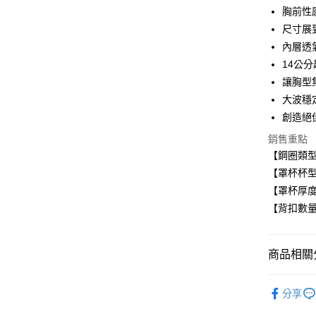
Apple Pay
胸前性
尺寸展
悠遊付
內層透
全盈+PAY
14公
讓胸型
AFTEE先
大波穩
相關說明
【關於「A
創造絕
ATM付款
AFTEE
銷售重點
便利好安
１．簡單
【鋼圈類
２．便利
運送方式
【罩杯杯型
３．安心
【罩杯厚
付款後全
【「AFT
【背扣數量
每筆NT$8
１．於結帳
付」結帳
付款後萊
２．訂單
商品相關分
３．收到繳
每筆NT$8
／ATM／
■ 無鋼圈
※ 請注意
付款後7-1
分享
絡購買商品
│調整型內
先享後付
每筆NT$8