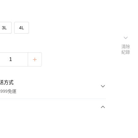
3L
4L
清除
紀錄
送方式
999免運
次付款