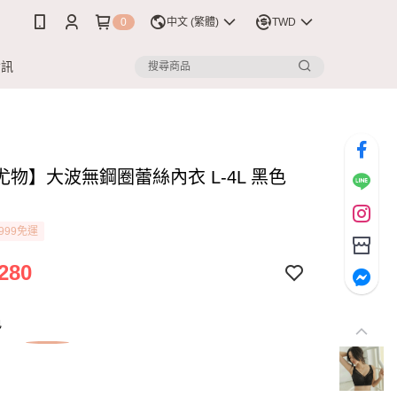
0
中文 (繁體)
TWD
資訊
尤物】大波無鋼圈蕾絲內衣 L-4L 黑色
6
999免運
280
色