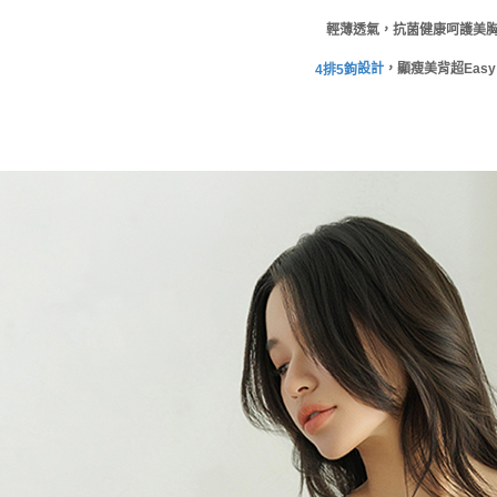
輕薄透氣，抗菌健康呵護美
設計
，顯瘦美背超Eas
4
排
5
鉤