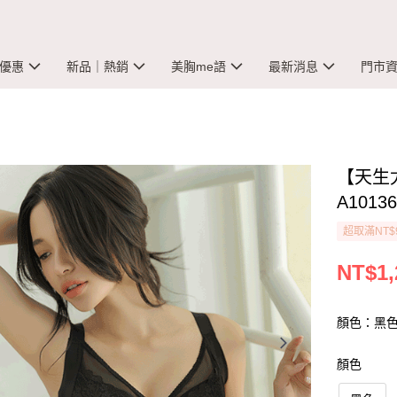
優惠
新品｜熱銷
美胸me語
最新消息
門市
【天生
A1013
超取滿NT$
NT$1,
顏色：黑
顏色